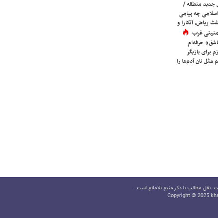
 جدید منطقه /
اسلامی چه پیامی
لث ریاض، آنکارا و
 امنیتی غرب
شق» حرفه‌ام
م برای بازیگر
 مثل نان آدم‌ها را
 نقل مطالب با ذکر منبع بلامانع است.
Copyright © 2025 kha