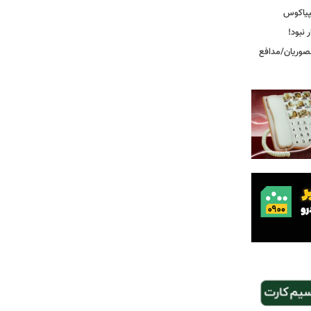
پیاکوس
 نبود!
نصوریان/مدافع