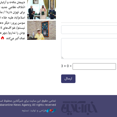
«پیمان مکه» و آرایش
ائتلاف نظامی جدید 
برای تهران دارد؟ / مث
اسلام‌آباد علیه خلاء
سوسن پرور: دیگر «عا
نیستم/ شو آف‌های لاز
بودن را ندارم/ مِهر هم
نمک‌گیر می‌کند
3 + 0 =
ارسال
تمامی حقوق این سایت برای خبرآنلاین محفوظ است.
baronline News Agancy, All rights reserved
طراحی و تولید: نستوه