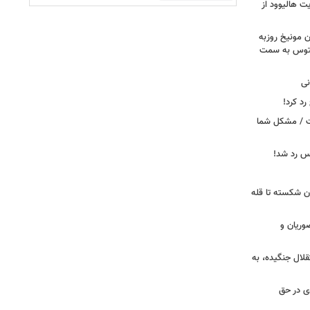
ت هالیوود از
رن مونیخ روزبه
وونتوس به سمت
نی
د کرد!
ست / مشکل شما
یس رد شد!
ان شکسته تا قله
وریان و
قلال جنگیده، به
دی در حق