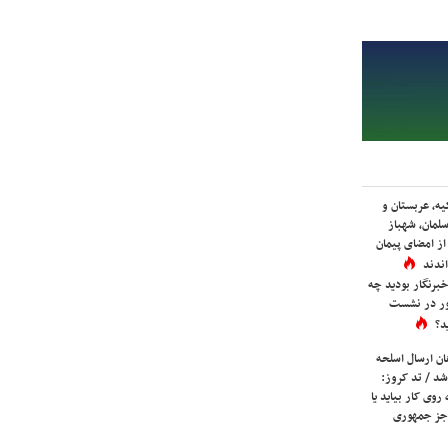
یه، عربستان و
لمان، شهباز
ز امضای پیمان
ندند
برنگار بودید چه
ور در نشست
د؟
ان ارسال اسلحه
شد / تد کروز:
روی کار بیاید یا
جز جمهوری