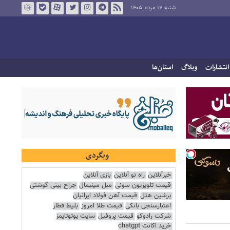
شنبه ۱۷ مرداد ۱۴۰۵
انتشارات
وبلاگ
استان‌ها
وبگردی
خبرآنلاین
راه نو آنلاین
بازی آنلاین
قیمت تلویزیون سونی
مبل مینیمال
جراح بینی گوشتی
پرشین هتل
قیمت آهن فولاد ایرانیان
اعتبارسنجی بانکی
قیمت طلا امروز
بلیط قطار
شرکت رادوکو
قیمت پروفیل
سایت یوتوتایمز
خرید اکانت chatgpt