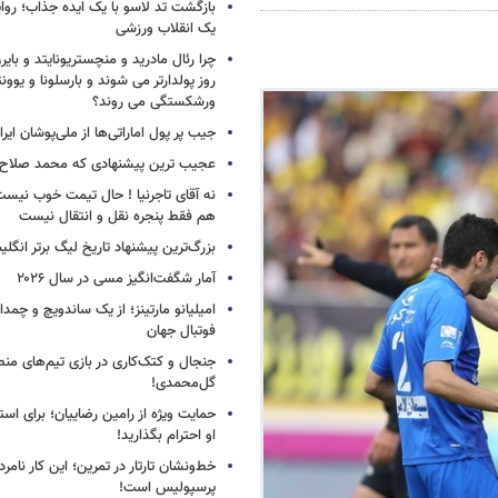
بازگشت تد لاسو با یک ایده جذاب؛ روای
یک انقلاب ورزشی
چرا رئال مادرید و منچستریونایتد و بای
روز پولدارتر می شوند و بارسلونا و ی
ورشکستگی می روند؟
جیب پر پول اماراتی‌ها از ملی‌پوشان ایرا
عجیب ترین پیشنهادی که محمد صلاح ر
نه آقای تاجرنیا ! حال تیمت خوب نی
هم فقط پنجره نقل و انتقال نیست
بزرگ‌ترین پیشنهاد تاریخ لیگ برتر انگل
آمار شگفت‌انگیز مسی در سال ۲۰۲۶
امیلیانو مارتینز؛ از یک ساندویچ و چمد
فوتبال جهان
جنجال و کتک‌کاری در بازی تیم‌های منص
گل‌محمدی!
حمایت ویژه از رامین رضاییان؛ برای است
او احترام بگذارید!
خط‌ونشان تارتار در تمرین؛ این کار نامر
پرسپولیس است!