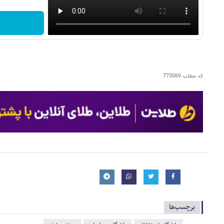
کد مطلب
773069
برچسب‌ها