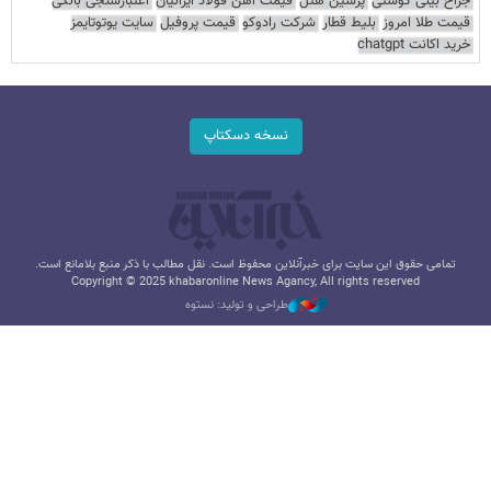
جراح بینی گوشتی
پرشین هتل
قیمت آهن فولاد ایرانیان
اعتبارسنجی بانکی
قیمت طلا امروز
بلیط قطار
شرکت رادوکو
قیمت پروفیل
سایت یوتوتایمز
خرید اکانت chatgpt
نسخه دسکتاپ
تمامی حقوق این سایت برای خبرآنلاین محفوظ است. نقل مطالب با ذکر منبع بلامانع است.
Copyright © 2025 khabaronline News Agancy, All rights reserved
طراحی و تولید: نستوه