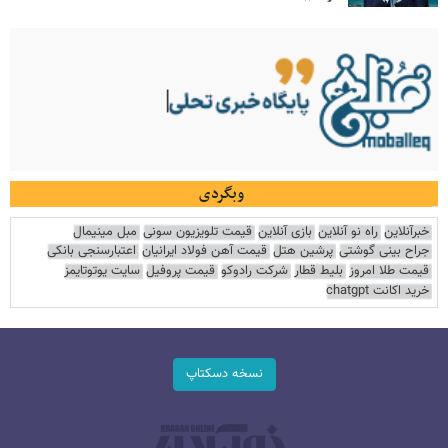
وبگردی
خبرآنلاین
راه نو آنلاین
بازی آنلاین
قیمت تلویزیون سونی
مبل مینیمال
جراح بینی گوشتی
پرشین هتل
قیمت آهن فولاد ایرانیان
اعتبارسنجی بانکی
قیمت طلا امروز
بلیط قطار
شرکت رادوکو
قیمت پروفیل
سایت یوتوتایمز
خرید اکانت chatgpt
نسخه دسکتاپ