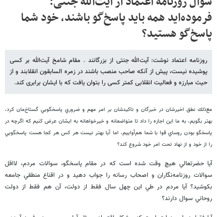
سوال روزنامه اعتماد از آیت‌الله جنتی:
فرموده‌اید همه باید پاسخ‌گو باشند، خود شما
پاسخ‌گو هستید؟
روزنامه اعتماد نوشت: آیت‌الله جنتی از بزرگانند . مقام شامخ آیت‌الله بر کسی
پوشیده نیست، پیش از آنکه صاحب منصب باشند در زمره السابقون انقلابند و از
حیث مبارزه و فعالیت انقلابی کمتر کسی را بتوان یافت که با ایشان برابری کند.
مع‌ذلك نطق اخيرشان در خبرگان و تاكيدشان بر امر مهم و ضروري پاسخگويي گستاخ‌مان كرد،
بهتر بگويم، به ما اين اجازه را داد تا متواضعانه و خيرخواهانه به ايشان عرض كنيم كه اگرچه در
پاسخگو بودن روساي قوا با شما هم‌آواييم، اما آيا بهتر نيست هر كس هر كجا هست پاسخگويي
را از خود و از نهاد تحت امر خود شروع كند؟
آيا حضرتعالي هيچ وقت شده است كه در مقام پاسخگو، سوالات مردم، لااقل
سوالات روزنامه‌نگاران و اصحاب رسانه را جواب دهيد و در اقناع منطقي جامعه
بكوشيد؟ آيا مردم در طي اين چهل سال فقط از دولت، آن هم فقط از دولت
روحاني سوال دارند؟