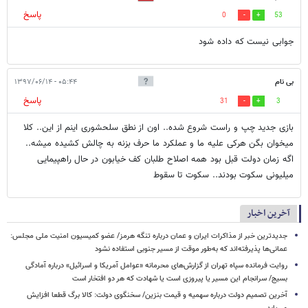
پاسخ
0
53
جوابی نیست که داده شود
بی نام
۰۵:۴۴ - ۱۳۹۷/۰۶/۱۴
پاسخ
31
3
بازی جدید چپ و راست شروع شده.. اون از نطق سلحشوری اینم از این.. کلا
میخوان بگن هرکی علیه ما و عملکرد ما حرف بزنه به چالش کشیده میشه..
اگه زمان دولت قبل بود همه اصلاح طلبان کف خیابون در حال راهپیمایی
میلیونی سکوت بودند.. سکوت تا سقوط
آخرین اخبار
جدیدترین خبر از مذاکرات ایران و عمان درباره تنگه هرمز/ عضو کمیسیون امنیت ملی مجلس:
عمانی‌ها پذیرفته‌اند که به‌طور موقت از مسیر جنوبی استفاده نشود
روایت فرمانده سپاه تهران از گزارش‌های محرمانه «عوامل آمریکا و اسرائیل» درباره آمادگی
بسیج/ سرانجام این مسیر یا پیروزی است یا شهادت که هر دو افتخار است
آخرین تصمیم دولت درباره سهمیه و قیمت بنزین/ سخنگوی دولت: کالا برگ قطعا افزایش