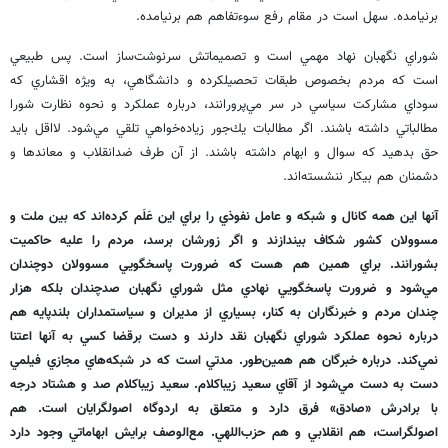
برنيامده. سهل است در مقام رفع سوءتفاهم هم برنيامده.
شوراي نگهبان نهاد مهمي است و تصميماتش سرنوشت‌ساز است. پس طبيعي
است كه مردم بخصوص طبقات تحصيلكرده و دانشگاهي، به ويژه اقشاري كه
سوداي مشاركت سياسي در سر مي‌پرورانند، درباره عملكرد و نحوه نظارت شورا
مطالباتي داشته باشند. اگر مطالبات يك‌جور زياده‌خواهي تلقي مي‌شود. لااقل بايد
حق بدهيد كه سوال و ابهام داشته باشند. از آن طرف ضدانقلاب و معاندها و
دشمنان هم بيكار ننشسته‌اند.
آنها اين همه كانال و شبكه و عامل نفوذي را براي اين عَلَم كرده‌اند كه بين ملت و
مسوولان كشور شكاف بيندازند و اگر زورشان برسد، مردم را عليه حاكميت
بشورانند. براي همين هم هست كه ضرورت پاسخگويي مسوولان دوچندان
مي‌شود و ضرورت پاسخگويي‌ نهادي مثل شوراي نگهبان صدچندان بلكه هزار
چندان مردم و خبرنگاران به كنار، بسياري از مديران و سياستمداران بلندپايه هم
درباره نحوه عملكرد شوراي نگهبان نقد دارند و دست برقضا كسي به آنها اعتنا
نمي‌كند. درباره خبرگان هم همين‌طور. مدتي است كه در شبكه‌هاي مجازي فيلمي
دست به دست مي‌شود از آقاي سعيد زيباكلام. سعيد زيباكلام صد و هشتاد درجه
با برادرش «صادق» فرق دارد و متعلق به اردوگاه اصولگرايان است. هم
اصولگراست، هم انقلابي و هم حزب‌اللهي. مع‌الوصف برايش ابهاماتي وجود دارد