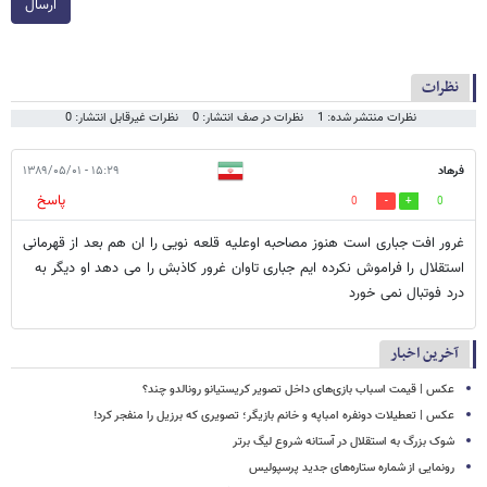
ارسال
نظرات
نظرات منتشر شده: 1
نظرات در صف انتشار: 0
نظرات غیرقابل انتشار: 0
فرهاد
۱۵:۲۹ - ۱۳۸۹/۰۵/۰۱
پاسخ
0
0
غرور افت جباری است هنوز مصاحبه اوعلیه قلعه نویی را ان هم بعد از قهرمانی
استقلال را فراموش نکرده ایم جباری تاوان غرور کاذبش را می دهد او دیگر به
درد فوتبال نمی خورد
آخرین اخبار
عکس | قیمت اسباب بازی‌های داخل تصویر کریستیانو رونالدو چند؟
عکس | تعطیلات دونفره امباپه و خانم بازیگر؛ تصویری که برزیل را منفجر کرد!
شوک بزرگ به استقلال در آستانه شروع لیگ برتر
رونمایی از شماره ستاره‌های جدید پرسپولیس