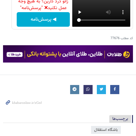
زانو درد دارین؟ به هیچ وجه
عمل نکنید❌ "پرسش‌نامه"
◀ پرسش‌نامه
کد مطلب
77676
برچسب‌ها
باشگاه استقلال