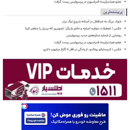
عضو هیئت‌رئیسه فدراسیون در پرسپولیس پست گرفت
پربیننده‌ترین
شوک بزرگ به استقلال در آستانه شروع لیگ برتر
عکس | تعطیلات دونفره امباپه و خانم بازیگر؛ تصویری که برزیل را منفجر کرد!
رونمایی از شماره ستاره‌های جدید پرسپولیس
عضو هیئت‌رئیسه فدراسیون در پرسپولیس پست گرفت
عکس | کریستیانو رونالدو، از زندگی در فقر تا گاراژ میلیون دلاری