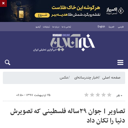
×
فارسی
العربية
English
تماس با ما
درباره ما
تبلیغات
آرشیو
شنبه ۱۷ مرداد ۱۴۰۵
صفحه اصلی
اخبار چندرسانه‌ای
عکس
۲۵ اردیبهشت ۱۳۹۷ - ۰۶:۵۰
۰ نفر
تصاویر | جوان ۲۹ساله فلسطینی که تصویرش
دنیا را تکان داد