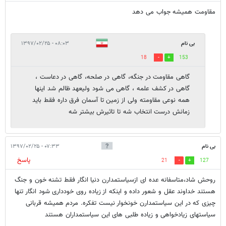
مقاومت همیشه جواب می دهد
بی نام
۰۸:۰۳ - ۱۳۹۷/۰۲/۲۵
18
153
گاهی مقاومت در جنگه، گاهی در صلحه، گاهی در دعاست ،
گاهی در کشف علمه ، گاهی می شود ولیعهد ظالم شد اینها
همه نوعی مقاومته ولی از زمین تا آسمان فرق داره فقط باید
زمانش درست انتخاب شه تا تاثیرش بیشتر شه
بی نام
۰۷:۳۳ - ۱۳۹۷/۰۲/۲۵
پاسخ
21
127
روحش شاد،متاسفانه عده ای ازسیاستمدارن دنیا انگار فقط تشنه خون و جنگ
هستند خداوند عقل و شعور داده و اینکه از زیاده روی خودداری شود انگار تنها
چیزی که در این سیاستمدارن خونخوار نیست تفکره. مردم همیشه قربانی
سیاستهای زیادخواهی و زیاده طلبی های این سیاستمداران هستند