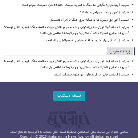
ببینید | پزشکیان: نگرانی ما جنگ با آمریکا نیست؛ دغدغه‌مان معیشت مردم است
ببینید | تمرین سخت جراحی با بادکنک
ببینید | جی دی ونس: ما در میانه بازی جنگ با ایران هستیم
ببینید | حمله فواد ایزدی به پزشکیان و شعام برای تلاش جهت خاتمه جنگ: تهدید کافی نیست!
/ ظریف تحلیل اشتباه داده! / هادیان: چهار فرمانده نظامی رای دادند
ببینید | زلنسکی برای خرید پدافند هوایی به اسرائیل رو انداخت
پربیننده‌ترین
ببینید | حمله فواد ایزدی به پزشکیان و شعام برای تلاش جهت خاتمه جنگ: تهدید کافی نیست!
/ ظریف تحلیل اشتباه داده! / هادیان: چهار فرمانده نظامی رای دادند
ببینید | گردنبند قاپی در کریمخان؛ دو متهم دستگیر شدند
نسخه دسکتاپ
تمامی حقوق این سایت برای خبرآنلاین محفوظ است. نقل مطالب با ذکر منبع بلامانع است.
Copyright © 2025 khabaronline News Agancy, All rights reserved