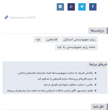
برچسب‌ها
رژیم صهیونیستی اسرائیل
فلسطین
غزه
حمله رژیم صهیونیستی به غزه
خبرهای مرتبط
واکنش ظریف به جنایت صهیونیست‌ها علیه معترضان فلسطینی/عکس
ایران قتل‌عام بی‌رحمانه مردم فلسطین را محکوم کرد
عکس | حمایت متفاوت هواداران فوتبال از غزه
فیلم | رشیدپور: آقای ترامپ شکلات اسرائیلی شما به دهان دنیا مزه زهرمار می‌دهد
نظر شما