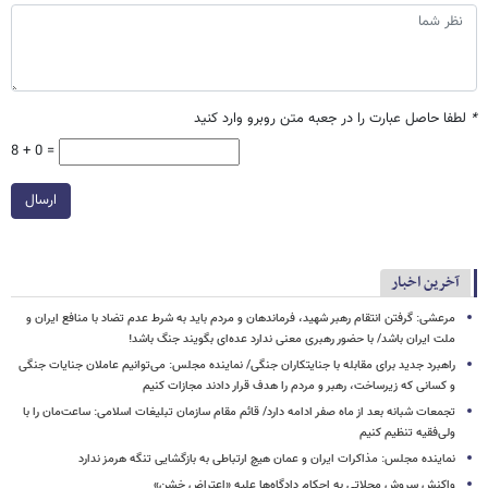
*
لطفا حاصل عبارت را در جعبه متن روبرو وارد کنید
8 + 0 =
ارسال
آخرین اخبار
مرعشی: گرفتن انتقام رهبر شهید، فرماندهان و مردم باید به شرط عدم تضاد با منافع ایران و
ملت ایران باشد/ با حضور رهبری معنی ندارد عده‌ای بگویند جنگ باشد!
راهبرد جدید برای مقابله با جنایتکاران جنگی/ نماینده مجلس: می‌توانیم عاملان جنایات جنگی
و کسانی که زیرساخت‌، رهبر و مردم را هدف قرار دادند مجازات کنیم
تجمعات شبانه بعد از ماه صفر ادامه دارد/ قائم مقام سازمان تبلیغات اسلامی: ساعت‌مان را با
ولی‌فقیه تنظیم‌ کنیم
نماینده مجلس: مذاکرات ایران و عمان هیچ ارتباطی به بازگشایی تنگه هرمز ندارد
واکنش سروش محلاتی به احکام دادگاه‌ها علیه «اعتراض خشن»