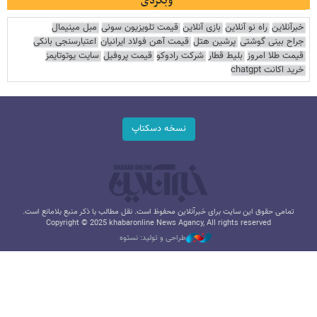
وبگردی
خبرآنلاین
راه نو آنلاین
بازی آنلاین
قیمت تلویزیون سونی
مبل مینیمال
جراح بینی گوشتی
پرشین هتل
قیمت آهن فولاد ایرانیان
اعتبارسنجی بانکی
قیمت طلا امروز
بلیط قطار
شرکت رادوکو
قیمت پروفیل
سایت یوتوتایمز
خرید اکانت chatgpt
نسخه دسکتاپ
تمامی حقوق این سایت برای خبرآنلاین محفوظ است. نقل مطالب با ذکر منبع بلامانع است.
Copyright © 2025 khabaronline News Agancy, All rights reserved
طراحی و تولید: نستوه