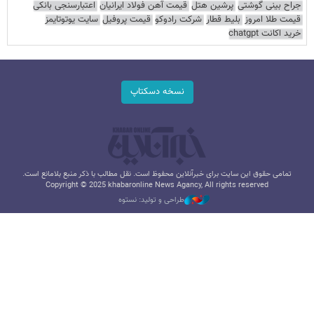
جراح بینی گوشتی
پرشین هتل
قیمت آهن فولاد ایرانیان
اعتبارسنجی بانکی
قیمت طلا امروز
بلیط قطار
شرکت رادوکو
قیمت پروفیل
سایت یوتوتایمز
خرید اکانت chatgpt
نسخه دسکتاپ
تمامی حقوق این سایت برای خبرآنلاین محفوظ است. نقل مطالب با ذکر منبع بلامانع است.
Copyright © 2025 khabaronline News Agancy, All rights reserved
طراحی و تولید: نستوه