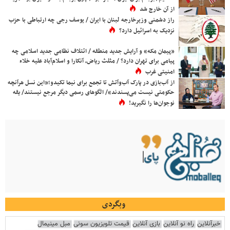
از آن خارج شد
راز دشمنی وزیرخارجه لبنان با ایران / یوسف رجی چه ارتباطی با حزب
نزدیک به اسرائیل دارد؟
«پیمان مکه» و آرایش جدید منطقه / ائتلاف نظامی جدید اسلامی چه
پیامی برای تهران دارد؟ / مثلث ریاض، آنکارا و اسلام‌آباد علیه خلاء
امنیتی غرب
از آب‌بازی در پارک آب‌وآتش تا تجمع برای نیما تکیدو؛«این نسل هرآنچه
حکومتی نیست می‌پسندند»/ الگوهای رسمی دیگر مرجع نیستند/ یقه
نوجوان‌ها را نگیرید!
وبگردی
خبرآنلاین
راه نو آنلاین
بازی آنلاین
قیمت تلویزیون سونی
مبل مینیمال