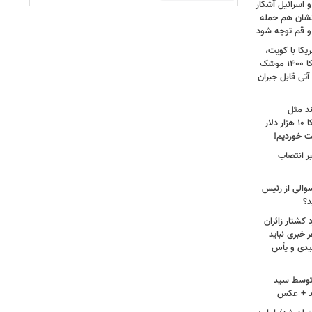
 اسرائیل آشکار
انشان هم حمله
 و قم توجه شود
کا با کویت،
عراق و افغانستان و جنگ رمضان/ آمریکا ۱۴۰۰ موشک
آتی قابل جبران
ند مثل
منافقین‌اند/ آدم بی‌عقلی می‌گوید آمریکا ۱۰ هزار دلار
ت خوردیم!
ر انتصاب
سوالی از رئیس
د؟
کشتار زائران
۱۳/ قریشی: هر خبری نباید
میدی و یأس
ه توسط سید
د + عکس