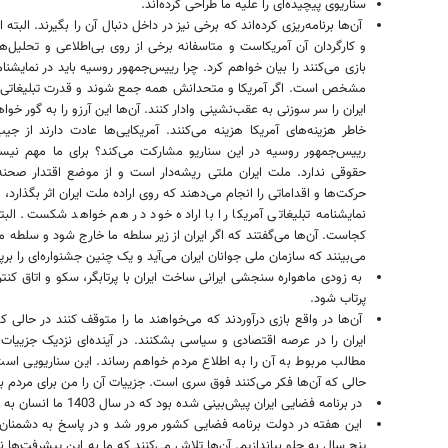
سناریوی پیچیده‌ای را علیه ما طراحی کرده‌اند.
آن‌ها برنامه‌ریزی کرده‌اند که برخی نیز در داخل دنبال آن را بگیرند. البته
و کارگردان آن آمریکاست و متاسفانه برخی از روی بی‌اطلاعی و تحلیل‌ه
بازی می‌کنند را بیان خواهم کرد. چرا رییس‌جمهور روسیه باید در نمایشن
مشخص است. اگر آمریکا و متحدانش همه جمع شوند و قدرت تبلیغاتی‌ش
ایران را سر سوزنی به عقب‌نشینی وادار کنند. آن‌ها این آرزو را به گور خوا
خاطر هزینه‌های آمریکا هزینه می‌کنند. آمریکایی‌ها عادت دارند از جیب
رییس‌جمهور روسیه در این سناریو مشارکت می‌کند؟ برای ما مهم نی
حقوقی ندارد. ملت ایران ملتی ریشه‌دار است و از موضع اقتدار صحنه ر
حرکت‌ها و اقداماتی را انجام می‌دهند که روی اراده ملت ایران اثر بگذارد، 
نمایشنامه‌ تبلیغاتی آمریکا را با اراده خود در هم خواهد شکست. البت
کجاست. آن‌ها می‌گفتند که اگر ایران از زیر سلطه‌ ما خارج شود و سلطه‌ ما 
می‌بینند که سازمان ملی جوانان ایران می‌آید و یک چنین جشنواره‌ای را برپا
به زودی ماهواره‌ سنجشی ایرانی ساخت ایران با پرتابگر، سکو و اتاق کنترل
پرتاب شود.
آن‌ها در واقع بازی درآوردند که می‌خواهند ما را متوقف کنند در حالی که 
ایران را در عرصه‌ اقتصادی و سیاسی بشکنند. در آینده‌ای نزدیک جزییات 
مطالب مربوط به آن را به اطلاع مردم خواهم رساند. این سناریویی است
حالی که آن‌ها فکر می‌کنند فوق سری است. جزییات آن را من برای مردم ب
در برنامه فضایی ایران پیش‌بینی شده بود که در سال 1403 ما انسان به فضا بفرستیم .
این هفته در دولت برنامه‌ فضایی کشور مرور شد و در پاسخ به دشمنان ت
پنج سال به جلو بیاندازیم. آن‌ها تلاش می‌کنند که ما به این پیشرفت‌ها 