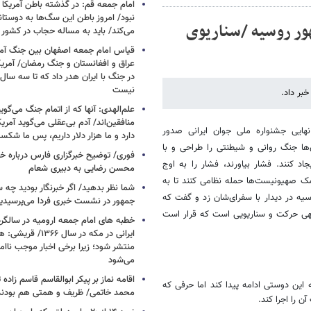
امام جمعه قم: در گذشته باطن آمریکا و
نبود/ امروز باطن این سگ‌ها به دوست
ور روسیه /سناریوی
می‌کند/ باید به مساله حجاب در کشور
قیاس امام جمعه اصفهان بین جنگ آمری
در جنگ با ایران هدر داد که تا سه سال 
نیست
بر داد.
علم‌الهدی: آنها که از اتمام جنگ می‌گوی
هایی جشنواره‌ ملی جوان ایرانی صدور
دارد و ما هزار دلار داریم، پس ما شکس
ها جنگ روانی و شیطنتی را طراحی و با
فوری/ توضیح خبرگزاری فارس درباره خب
د کنند. فشار بیاورند، فشار را به اوج
محسن رضایی به دبیری شعام
مک صهیونیست‌ها حمله نظامی کنند تا به
شما نظر بدهید/ اگر خبرنگار بودید چه 
یه در دیدار با سفرای‌شان زد و گفت که
جمهور در نشست خبری فردا می‌پرسیدی
گهی حرکت و سناریویی است که قرار است
خطبه های امام جمعه ارومیه در سالگرد 
ایرانی در مکه در سال ۶۶
منتشر شود؛ زیرا برخی اخبار موجب ناا
می‌شود
اقامه نماز بر پیکر ابوالقاسم قاسم زاد
ین دوستی ادامه پیدا کند اما حرفی که
محمد خاتمی/ ظریف و همتی هم بودن
ن را اجرا کند.