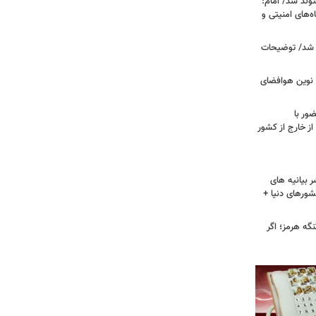
ران متولد شد/ امام:
‌های امنیتی و
 شد/ توضیحات
ی نوین هوافضای
ور با
ز خارج از کشور
 بیانیه های
شورهای دنیا +
گه هرمز؛ اگر