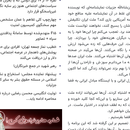
نمره ۱۴ از ۲۰ برای دولتی که با بح
سیاست‌های اجتماعی هنوز زیر سایه نگاه
 ان‌شاءالله جزییات نمایشنامه‌ای که نویسنده
غیرپاسخگو قرار دارد
ای غلط در آن نمایشنامه علیه منافع خود
امه آمریکایی بازی کند؟ ملت ایران تکلیفش
چهارچوب کلی تفاهم با عمان مشخص
مهم سخنگوی کمیسیون امنیت
ان را بسیج کنند، نخواهند توانست ملت
هند برد. تعجب می‌کنم چرا این‌ها خود را به
F۱۵ منهدم‌شده توسط سامانۀ پدافند
 دیگران هزینه‌های خود را بپردازند. چرا
سپاه + تصاویر
ست. این حرف‌هایی که زده می‌شود ارزش
خطیب نماز جمعه تهران: افرادی برای حض
ا نگاه می‌کنند. آن‌ها می‌آیند در صحنه
پوشش‌های ناهنجار در عرصه اجتماعی، ا
ولی آن‌ها اشتباه می‌کنند. ملت ایران صدها
دلار و ارز دریافت می‌کنند
ه ما می‌دانیم سوزش و ناراحتی آن‌ها از
رهبر شهید در جمع خبرنگاران!
را بهم بزند نمی‌تواند زندگی کند اما اکنون
پیشنهاد نماینده مجلس: استخراج و نشر
 می‌کند.
اسلامی در مسئله حقوق بشر به سایر ک
 ایرانی و با ایستگاه مبادل ایرانی به فضا
جزئیات
اشتباه کردند. آن‌ها نمی‌توانند اراده ملت
توئیت انگلیسی محسن رضایی درباره تن
این سناریو را و این‌که کجا کلید خورده و
محاصره ادامه یابد...
 که به لطف خداوند در اختیار ماست. در
یان خواهم کرد.
صمیم بر این گرفته شد که این برنامه را
نرسیم ولی آن‌ها بدانند که ملت ایران دست