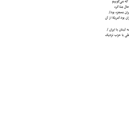
که می‌گوییم
حال مذاکره
ران معجزه بود/
ن بود آمریکا از آن
لبنان با ایران /
ی با حزب نزدیک