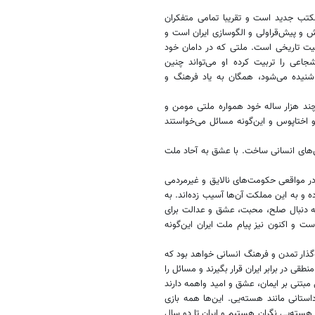
تب جدید است و تقریبا تمامی متفکران
شش و پیش‌قراولی و الگوسازی ایران است و
یت تاریخی است. ملتی که در دامان خود
جاعی را تربیت کرده او می‌تواند چنین
شنیده می‌شود، همگان به یاد فرهنگ و
 چند هزار ساله‌ خود همواره ملتی مومن و
 اختاپوس و این‌گونه مسائل می‌خواستند
رزش‌های انسانی ساخت. با عشق به آحاد ملت
در مواقعی حکومت‌های نالایق و غیرمردمی
ه و به این مملکت آن‌ها آسیب زده‌اند. به
 به دنبال صلح، محبت، عشق و عدالت برای
ت و اکنون نیز پیام ملت ایران این‌گونه
یه‌گذار تمدن و فرهنگ انسانی خواهد بود که
طقی در برابر ایران قرار بگیرند و مسائل را
 مبتنی بر ایمان، عشق و امید واهمه دارند
داستانی مانند هسته‌یی. این‌ها همه بازی
ب هسته‌یی نگران هستیم و ایران تا دو سال