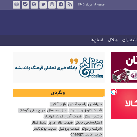
جمعه ۱۶ مرداد ۱۴۰۵
انتشارات
وبلاگ
استان‌ها
وبگردی
خبرآنلاین
راه نو آنلاین
بازی آنلاین
قیمت تلویزیون سونی
مبل مینیمال
جراح بینی گوشتی
پرشین هتل
قیمت آهن فولاد ایرانیان
اعتبارسنجی بانکی
قیمت طلا امروز
بلیط قطار
شرکت رادوکو
قیمت پروفیل
سایت یوتوتایمز
خرید اکانت chatgpt