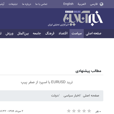
فارسی
العربية
English
تماس با ما
درباره ما
تبلیغات
آرشی
صفحه اصلی
سیاست
اقتصاد
فرهنگ
جامعه
بین‌الملل
ورزش
تا
مطالب پیشنهادی
ترید EURUSD با اسپرد از صفر پیپ
صفحه اصلی
اخبار سیاسی
دولت
۲ مرداد ۱۳۸۹ - ۰۶:۳۲
۰ نفر