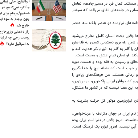
ابوالفتح: حتی زمانی 
هم هستند. کمال فرد در مسیر جامعه، تعامل
مذاکره نمی‌کنیم، در 
نی در جامعه‌ای اتفاق می‌افتد که سرشار
هستیم/ برجام برای ای
چون برجام به سود ایرا
امعه‌ای نیازمند دو عنصر بلکه سه عنصر
خارج شد
راز دشمنی وزیرخارجه 
‌ها وقتی بحث انسان کامل مطرح می‌شود
یوسف رجی چه ارتباط
کامل راه برای دستیابی انسان به قله‌های
به اسرائیل دارد؟
ا گام به گام به افق بالاتر هدایت کند و
می‌کند. او تجلی تمام عشق و محبت است.
حقق و رسیدن به قله بوده و هست. دوره‌
در خوب است که نقطه اوج را هدف‌گیری
 و آرمانی هستند. من فرهنگ‌های زیادی را
م که جوانان ایرانی پاک‌ترین، مومن‌ترین،
ن به این معنا نیست که در کشور ما مشکل،
ان ایران‌زمین موتور کل حرکت بشریت به
ز نام ایران در جهان مترادف با عزت‌خواهی،
است. امروز وقتی در دنیا اسم ایران برده
و آبی نیست. امروز ایران یک فرهنگ است.