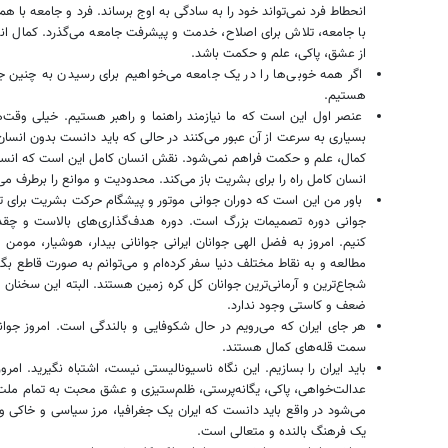
انحطاط فرد نمی‌تواند خود را به سادگی به اوج برساند. فرد و جامعه با 
با جامعه، تلاش برای اصلاح، خدمت و پیشرفت جامعه می‌گذرد. کمال انسا
از عشق، پاکی، علم و حکمت باشد.
اگر همه‌ خوبی‌ها را در یک جامعه می‌خواهیم برای رسیدن به چنین ج
هستیم.
عنصر اول این است که ما نیازمند راهنما و راهبر هستیم. خیلی وقت
بسیاری به سرعت از آن عبور می‌کنند در حالی که باید دانست بدون انسان 
کمال، علم و حکمت فراهم نمی‌شود. نقش انسان کامل این است که انسان ر
انسان کامل راه را برای بشریت باز می‌کند. محدودیت و موانع را برطرف 
باور من این است که دوران جوانی موتور و پیشگام حرکت بشریت برای ت
جوانی دوره تصمیمات بزرگ است. دوره‌ هدف‌گذاری‌های بالاست و چق
کنیم. امروز به فضل الهی جوانان ایرانی جوانانی بیدار، هوشیار، مومن
مطالعه و به نقاط مختلف دنیا سفر کرده‌ام و می‌توانم به صورت قاطع بگوی
شجاع‌ترین و آرمانی‌ترین جوانان کل کره‌ زمین هستند. البته این سخنا
ضعف و کاستی وجود ندارد.
هر جای ایران که می‌رویم در حال شکوفایی و بالندگی است. امروز جوان
سمت قله‌های کمال هستند.
باید ایران را بسازیم. این نگاه ناسیونالیستی نیست، اشتباه نگیرید. امرو
عدالت‌خواهی، پاکی، یگانه‌پرستی، ظلم‌ستیزی و عشق محبت به تمام ملت‌ه
می‌شود در واقع باید دانست که ایران یک جغرافیا، مرز سیاسی و خاکی 
یک فرهنگ بالنده و متعالی است.