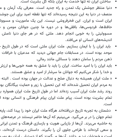
ساختن ایران نه تنها خدمت به ایران بلکه کل بشریت است.
دنیا منتظر جوشش یک تمدن و راه جدید است. معرفی یک آرمان و مک
منصف در دنیا به این نتیجه رسیده‌اند که تنها نقطه‌ امید برای این جو
ایران است و ایران. این فخرفروشی نیست. این یک ماموریت و مسوول
حافظ‌ها، فردوسی‌ها، بافقی‌ها و در دوره ما چنین جوانان مومن و ش
مسوولیتی را به خوبی انجام دهد. ملتی که در هر جای دنیا نامش 
اندیشه‌های انسانی او می‌افتد.
باید ایران را با ایمان بسازیم. ملت ایران ملتی است که در طول تاریخ
موحد بوده است. در مسابقات جام جهانی دیدید که مدعیان با خرافات و
ذهن مردم را سامان دهند با مسائلی مانند رمالی.
باید ایران را با امید ساخت. ایران را باید با عشق به همه خوبی‌ها و ا
و خدا را شکر می‌کنیم که جوانان ما سرشار از امید و عشق هستند.
« ملت ایران همیشه به دنبال صلح و عدالت در جهان بوده است . البته 
به مردم ایران تحمیل شده‌اند که این تحمیل با زور و حمایت بیگانگان بود
روند رشد ملت ایران آسیب زده‌اند اما در طول تاریخ ملت ایران همواره
تمام بشریت بوده است. پیام ملت ایران پیام فرهنگی و انسانی بوده اس
است.
دشمنان به تجربه تاریخ دریافته‌اند هرگاه ملت ایران خود را پیدا کند، پا
تمام جهان را در بر می‌گیرد. می‌بینیم که آن‌ها حاضر نیستند در عرصه‌های من
به حاشیه می‌برند. آن‌ها از بازیابی هویت و بازسازی فرهنگ و تمدن ایرانی
و سعی کرده‌اند با طراحی جلوی آن را بگیرند. داستان درست کرده‌اند، 
است و خودشان نیز می‌دانند. آن‌ها می‌گویند که از دستیابی ایران به بم