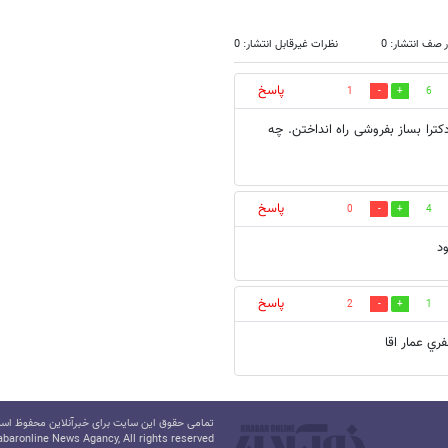
 صف انتشار: 0
نظرات غیرقابل انتشار: 0
پاسخ
1
6
دکترا بساز بفروشی راه انداختن. چه
پاسخ
0
4
د
پاسخ
2
1
ري عمار اقا
تمامی حقوق این سایت برای خبرآنلاین محفوظ است.
baronline News Agancy, All rights reserved