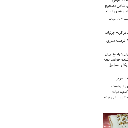
تنگه هرمز/
ی شامل تصحیح
نهایی شدن است
 معیشت مردم
در کرد+ جزئیات
ت/ فرصت سوزی
یی؛ پاسخ ایران
نده خواهد بود/
ا و اسرائیل
گه هرمز
ن از ریاست
کذب، ثبات
دشمن بازی کرده