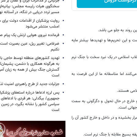
درخواست فروش
جزئیاتی از مذاکرات ایران و عمان بر سر 
سخنگوی هیات رئیسه مجلس: بیانیه‌ا
مسیر تردد دریایی در تنگه، در آستانه 
روایت پزشکیان از اقدامات دولت برای
امشب منتشر می‌شود
ین روند به جلو می باشد.
فرمانده نیروی هوایی ارتش یک پیام صا
ت و این تحریم‌ها و تهدیدها بیشتر مایه
ضرغامی: تغییر ریل، عین بصیرت اس
نکنیم
نقلاب اسلامی در یک نبرد سخت با جنگ نرم
تهدید کشورهای منطقه توسط حاجی بابا
به هرگونه همکاری با دشمن، پشیمان‌کن
گسترش جنگ بیش از همه به زیان آمریک
ی‌کنند اما متاسفانه ما از این فرصت به
است
جزئیات جدید از طرح راهبردی امنیت تن
لامی هستند.
پس لرزه ادعاها درباره استعفای پزشکیا
جمهوری/ بیگدلی: هر فردی با ادعاهای 
 و خارج در حال تحول و دگرگونی به سمت
سیاسی کشور را نشانه بگیرد، در زمین 
 جهانی است.
است
ار بخشیده و در داخل و خارج کشور آن را
فه بسیج مقابله با جنگ نرم است.