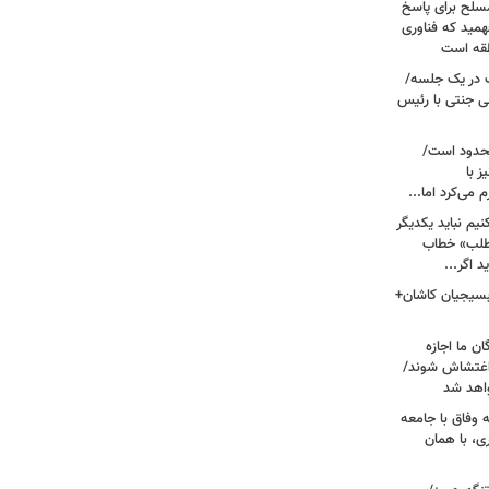
سلح برای پاسخ
همید که فناوری
نطقه است
 در یک جلسه/
ی جنتی با رئیس
حدود است/
 با
می‌کرد اما...
یم نباید یکدیگر
‌طلب» خطاب
 اگر...
 بسیجیان کاشان+
ن ما اجازه
 اغتشاش شوند/
اهد شد
 وفاق با جامعه
، با همان