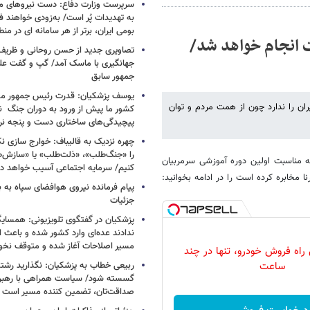
سرپرست وزارت دفاع: دست نیروهای م
به تهدیدات پُر است/ به‌زودی خواهند ف
بومی ایران، برتر از هر سامانه ای در م
ت انجام خواهد شد/
تصاویری جدید از حسن روحانی و ظریف
جهانگیری با ماسک آمد/ گپ و گفت عل
جمهور سابق
یوسف پزشکیان: قدرت رئیس‌ جمهور م
یران را ندارد چون از همت مردم و توان
کشور ما پیش از ورود به دوران جنگ نیز
پیچیدگی‌های ساختاری دست و پنجه نرم 
چهره نزدیک به قالیباف: خوارج سازی نکن
را «جنگ‌طلب»، «ذلت‌طلب» یا «سازش
مناسبت اولین دوره آموزشی سرمربیان
کنیم/ سرمایه اجتماعی آسیب خواهد دید
خابره کرده است را در ادامه بخوانید:
پیام فرمانده نیروی هوافضای سپاه به
جزئیات
پزشکیان در گفتگوی تلویزیونی: همسایگا
ندادند عده‌ای وارد کشور شده و باعث
مسیر اصلاحات آغاز شده و متوقف نخو
 راه فروش خودرو، تنها در چند
ساعت
ربیعی خطاب به پزشکیان: نگذارید رشته
گسسته شود/ سیاست همراهی با رهبری
صداقت‌تان، تضمین کننده مسیر است