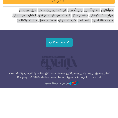
وبگردی
خبرآنلاین
راه نو آنلاین
بازی آنلاین
قیمت تلویزیون سونی
مبل مینیمال
جراح بینی گوشتی
پرشین هتل
قیمت آهن فولاد ایرانیان
اعتبارسنجی بانکی
قیمت طلا امروز
بلیط قطار
شرکت رادوکو
قیمت پروفیل
سایت یوتوتایمز
نسخه دسکتاپ
تمامی حقوق این سایت برای خبرآنلاین محفوظ است. نقل مطالب با ذکر منبع بلامانع است.
Copyright © 2025 khabaronline News Agancy, All rights reserved
طراحی و تولید: نستوه