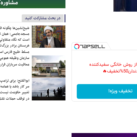
در بحث مشارکت کنید
شیخ‌نشین‌ها چگونه فک
مسجدجامعی: عمان تن
است که نگاه متفاوتی 
عربستان برادر بزرگ‌
مسلط خلیج فارس ا
سازمان وظیفه عمومی 
 از روش خانگی سفیدکننده
معافیت سربازان فراری
دان50%تخفیف🔥
ابوالفتح: برای ترامپ
سر کار باشد یا عمامه/
تخفیف ویژه!
تغییر حکومت نیست/ 
در توقف حملات نقش