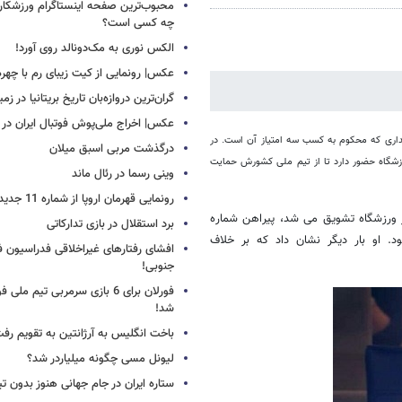
محبوب‌ترین صفحه اینستاگرام ورزشکاران
چه کسی است؟
الکس نوری به مک‌دونالد روی آورد!
عکس| رونمایی از کیت زیبای رم با چهره
گران‌ترین دروازه‌بان تاریخ بریتانیا در زم
عکس| اخراج ملی‌پوش فوتبال ایران در 12 دقیقه!
ی رفته، در دیداری که محکوم به کسب سه امتیاز آن است. در
درگذشت مربی اسبق میلان
 ورزشگاه حضور دارد تا از تیم ملی کشورش حمایت
وینی رسما در رئال ماند
رونمایی قهرمان اروپا از شماره 11 جدید
ر ورزشگاه تشویق می شد، پیراهن شماره
برد استقلال در بازی تدارکاتی
. او بار دیگر نشان داد که بر خلاف
افشای رفتارهای غیراخلاقی فدراسیون فو
جنوبی!
فورلان برای 6 بازی سرمربی تیم مل
شد!
باخت انگلیس به آرژانتین به تقویم رفت
لیونل مسی چگونه میلیاردر شد؟
ستاره ایران در جام جهانی هنوز بدون ت