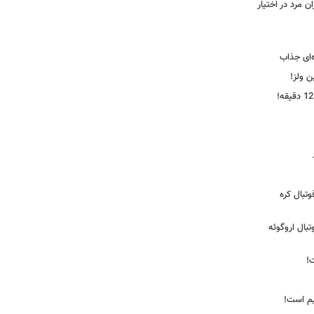
 مرد در اختیار
‌ای جذاب
ین ولز!
تبال کره
ی فوتبال اروگوئه
!
یم است!