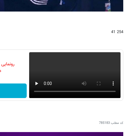
254 41
رونمایی
دن
کد مطلب
785183