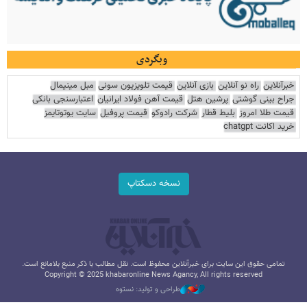
وبگردی
خبرآنلاین
راه نو آنلاین
بازی آنلاین
قیمت تلویزیون سونی
مبل مینیمال
جراح بینی گوشتی
پرشین هتل
قیمت آهن فولاد ایرانیان
اعتبارسنجی بانکی
قیمت طلا امروز
بلیط قطار
شرکت رادوکو
قیمت پروفیل
سایت یوتوتایمز
خرید اکانت chatgpt
نسخه دسکتاپ
تمامی حقوق این سایت برای خبرآنلاین محفوظ است. نقل مطالب با ذکر منبع بلامانع است.
Copyright © 2025 khabaronline News Agancy, All rights reserved
طراحی و تولید: نستوه