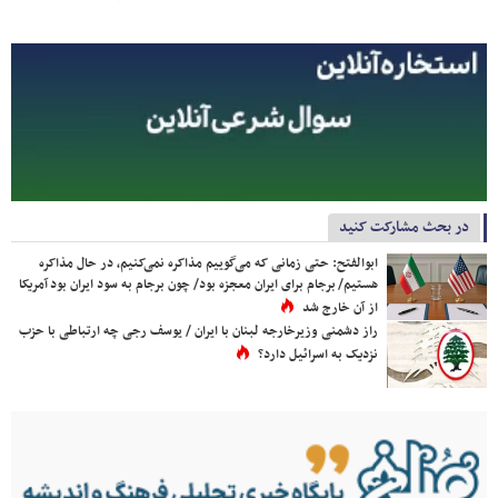
در بحث مشارکت کنید
ابوالفتح: حتی زمانی که می‌گوییم مذاکره نمی‌کنیم، در حال مذاکره
هستیم/ برجام برای ایران معجزه بود/ چون برجام به سود ایران بود آمریکا
از آن خارج شد
راز دشمنی وزیرخارجه لبنان با ایران / یوسف رجی چه ارتباطی با حزب
نزدیک به اسرائیل دارد؟