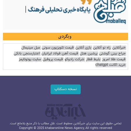
وبگردی
خبرآنلاین
راه نو آنلاین
بازی آنلاین
قیمت تلویزیون سونی
مبل مینیمال
جراح بینی گوشتی
پرشین هتل
قیمت آهن فولاد ایرانیان
اعتبارسنجی بانکی
قیمت طلا امروز
بلیط قطار
شرکت رادوکو
قیمت پروفیل
سایت یوتوتایمز
خرید اکانت chatgpt
نسخه دسکتاپ
تمامی حقوق این سایت برای خبرآنلاین محفوظ است. نقل مطالب با ذکر منبع بلامانع است.
Copyright © 2025 khabaronline News Agancy, All rights reserved