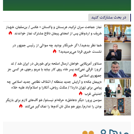
در بحث مشارکت کنید
نماز جماعت سران ترکیه، عربستان و پاکستان + عکس / بن‌سلمان، شهباز
شریف و اردوغان پس از امضای پیمان دفاع مشترک نماز خواندند
شما نظر بدهید/ اگر خبرنگار بودید چه سوالی از رئیس جمهور در
نشست خبری فردا می‌پرسیدید؟
سناتور آمریکایی خواهان ارسال اسلحه برای شورش در ایران شد / تد
کروز: فرقی نمی‌کند پسر شاه روی کار بیاید یا مریم رجوی، هر کسی جز
جمهوری اسلامی
«پیمان مکه» و آرایش جدید منطقه / ائتلاف نظامی جدید اسلامی چه
پیامی برای تهران دارد؟ / مثلث ریاض، آنکارا و اسلام‌آباد علیه خلاء
امنیتی غرب
سوسن پرور: دیگر «عاشق» حرفه‌ام نیستم/ شو آف‌های لازم برای بازیگر
بودن را ندارم/ مِهر هم مثل نان آدم‌ها را نمک‌گیر می‌کند