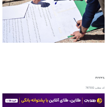
۴۲۲۳۸
کد مطلب
787332