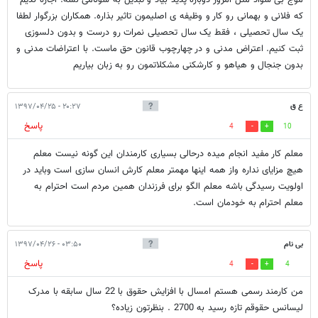
که فلانی و بهمانی رو کار و وظیفه ی اصلیمون تاثیر بذاره. همکاران بزرگوار لطفا
یک سال تحصیلی ، فقط یک سال تحصیلی نمرات رو درست و بدون دلسوزی
ثبت کنیم. اعتراض مدنی و در چهارچوب قانون حق ماست. با اعتراضات مدنی و
بدون جنجال و هیاهو و کارشکنی مشکلاتمون رو به زبان بیاریم
ع ق
۲۰:۲۷ - ۱۳۹۷/۰۴/۲۵
پاسخ
4
10
معلم کار مفید انجام میده درحالی بسیاری کارمندان این گونه نیست معلم
هیچ مزایای نداره واز همه اینها مهمتر معلم کارش انسان سازی است وباید در
اولویت رسیدگی باشه معلم الگو برای فرزندان همین مردم است احترام به
معلم احترام به خودمان است.
بی نام
۰۳:۵۰ - ۱۳۹۷/۰۴/۲۶
پاسخ
4
4
من کارمند رسمی هستم امسال با افزایش حقوق با 22 سال سابقه با مدرک
لیسانس حقوقم تازه رسید به 2700 . بنظرتون زیاده؟