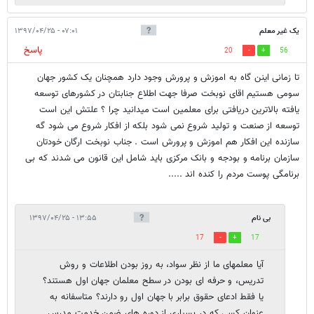
یک غیر معلم
۰۷:۰۱ - ۱۳۹۷/۰۴/۲۵
پاسخ
20
56
تا زمانی اینن گاه به اموزش و پرورش وجود دارد همچنان یک کشور جهان
سومی هستیم اقای نوبخت صرفا جهت اطلاع جنابتان در کشورهای توسعه
یافته بالاترین دریافتی برای معلمین است میدانید چرا ؟ علتش این است
توسعه از صنعت و تولید شروع نمی شود بلکه از افکار شروع می شود گه
سازنده این افکار هم اموزش و پرورش است . جناب نوبخت ارگان خودتان
سازمان برنامه و بودجه و بانک مرکزی باید شامل این قانون می شدند که بی
برنامگی پوست مردم را کنده اند .....
بی نام
۱۳:۵۵ - ۱۳۹۷/۰۴/۲۵
17
17
آیا معلمهای ما از نظر سواد، به روز بودن اطلاعات و روش
تدریس، و حرفه ای بودن در سطح معلمان جهان اول هستند؟
یا فقط ادعای حقوق برابر با جهان اول رو دارند؟ متاسفانه به
عنوان کسی که در بسیاری از دوره های ضمن خدمت مدرس