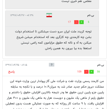
معلمی هم خبری نیست
بی نام
۰۷:۳۸ - ۱۳۹۷/۰۴/۲۷
17
5
توجه کریدد ملت ایران سرو دست میشکنن تا استخدام دولت
بشن چه کارمندی چه کارگری بعد که استخدام میشن شروع
میکنن به آه و ناله که حقوق مزایامون کمه راضی نیستی
استعفا بده بیا بیرون به همین راحتی
بی نام
۰۶:۱۵ - ۱۳۹۷/۰۴/۲۵
پاسخ
109
56
من کارمند رسمی وزارت نفت و شرکت ملی گاز پپولدار ترین وزارت خونه این
مملکت دیروز حکم جدید صادر شد به میزان۱۰.۴ درصد و با تکجه به سابقه
پایین جزو پایین ترین حقوق ها ودر نتیجه بالاترین افزایش حقوق را داشتم و
حقوق پایم از ماهی یک ملیون و دویست هزار به ماهی یک ملیون و ۴۰۰ هزار
افزایش یافت. با ۹ ساعت کار روزانه که به صورت عملیاتی هست بدون تعطیلی