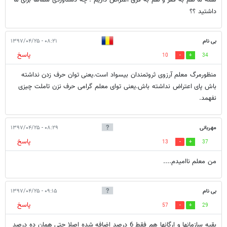
داشتید ؟؟
بی نام
۰۸:۲۱ - ۱۳۹۷/۰۴/۲۵
پاسخ
10
34
منظورمرگ معلم آرزوی ثروتمندان بیسواد است.یعنی توان حرف زدن نداشته
باش پای اعتراض نداشته باش.یعنی توای معلم گرامی حرف نزن تاملت چیزی
نفهمد.
مهربانی
۰۸:۲۹ - ۱۳۹۷/۰۴/۲۵
پاسخ
13
37
من معلم ناامیدم....
بی نام
۰۹:۱۵ - ۱۳۹۷/۰۴/۲۵
پاسخ
57
29
بقیه سازمانها و ارگانها هم فقط 6 درصد اضافه شده اصلا حتی همان ده درصد