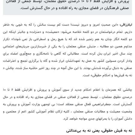
پرورش و افزایش فقط ۶ تا ۱۰ درصدی حقوق معلمان، توسط جمعی از فعالان
صنفی فرهنگیان در فضای مجازی به راه افتاده و در حال گسترش است.
لیلارزاقی
:
«این صحبتِ امروز و دیروز نیست! دست کم بیست سالش را که به خوبی به خاطر
داریم. تمام درخواستمان در دو کلمه خلاصه می‌شود: «معیشت» و «منزلت» و جالبتر اینکه این
دو کلمه انگار چنان به هم زنجیر شده اند که با هیچ رمل و اسطرلابی باز نمی شوند!» تکرار
مداوم همین دو مطالبه ، جنبش صنفی معلمان را به یکی از خبرسازترین جریان‌های اجتماعی
چند سال اخیر ایران بدل کرده است. مطالباتی که گاهی با نامه‌نگاری و جمع‌آوری امضاء برای
وادار کردن مسولین کشور به عمل به تعهداتشان ابراز شده و گاه با برگزاری تجمع و اعتراضات
صنفی به دنبال برآورده شدنش بودند. با این حال آنچه در چند روز اخیر حاشیه ساز شده، چالش «
نه‌ به فیش‌ها و احکام حقوقی» است.
چالشی که همزمان با اعلام احکام جدید از سوی آموزش و پرورش و افزایش فقط ۶ تا ۱۰
درصدی حقوق معلمان ، توسط جمعی از فعالان صنفی در فضای مجازی به راه افتاده و در حال
گسترش است. جعفرابراهیمی فعال صنفی معتقد است؛ بی توجهی وزارت آموزش و پرورش به
وضعیت معیشت و مطالبات صنفی معلمان ، کلیه ارکان نظام آموزشی کشور اعم از معلمین و
دانش آموزان را با بحرانهای جدی مواجه خواهد کرد.
نه به فیش حقوقی، یعنی نه به بی‌عدالتی