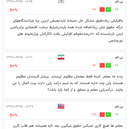
بی نام
۰۶:۲۵ - ۱۳۹۷/۰۴/۲۵
پاسخ
14
56
باافزایش زیادحقوق مشکل حل نمیشه بایدتبعیض ازبین بره چرادستگاههای
دیگه حقوق شان زیاداضافه شده همه بایددرشرایط سخت اقتصادی برابرباشن
ازمن بازنشسته که ۱۰درصدحقوقم افزایش یافت تاکارکنان وزارتخونه های
نورچشمی
بی نام
۰۶:۳۰ - ۱۳۹۷/۰۴/۲۵
پاسخ
16
65
زنده باد معلم. البته فقط معلمان مظلوم نیستند. بیشتر کارمندان مظلوم
هستند ولی چند اداره هستند که به اسم درآمد زایی دارند بیت المال را می
چاپند. درآمدزایی معلم و محقق و از کجا باید باشد؟
بی نام
۰۶:۳۷ - ۱۳۹۷/۰۴/۲۵
پاسخ
122
39
معلم ها هیچ کاری نمیکنن حقوق میگیرن بعد تازه همیشه هم طلب کارن