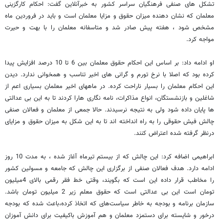
تشکل های صنفی فرهنگیان سراسر کشور به خبرآنلاین گفت: احکام کارگزینی
معلمان که نشان دهنده میزان حقوق و مزایا معلمان است و باید در فروردین ماه
مشخص شود ، هفته پیش صادر شد و متاسفانه معلمان را با بهت و حیرت
مواجه کرد.
او ادامه داد: بر اساس این احکام حقوق معلمان بین 6 تا 10 درصد افزایش پیدا
کرده بود که اصلا با نرخ تورم و گرانی های اخیر تناسب و همخوانی ندارد. دیدن
این احکام معلمان را بسیار ناراحت کرده. در ماههای اخیر معلمان بسیاری اعم از
شاغلین و بازنشستگان، انواع مذاکرات، نامه نگاری هارا کردند تا به این بی عدالتی
ها پایان داده شود ولی به نتیجه نرسیدند. حالا جمعی از معلمان و فعالان صنفی
چالش فیش حقوقی را به راه انداخته اند تا به این شکل به میزان حقوق و مزایای
درنظر گرفته شده اعتراض کنند.
ابراهیمی اضافه کرد: این چالش که از بیستم تیرماه آغاز شده ، به مدت 10 روز
ادامه دارد. هدف فعالان صنفی از برگزاری این چالش که جامعه و مسولین کشور
را مخاطب قرار داده این است که بگویند، وقتی خط فقر رقمی بالای 4میلیون
تومان است این بی عدالتی است که حقوق معلم زیر 2 میلیون تومان باشد.
سازمان برنامه و بودجه به خاطر سیاست‌های که اتخاذ کرده،باعث شده که بودجه
درخور و شایسته برای دستمزد معلمان و هم آموزش باکیفیت برای دانش آموزان