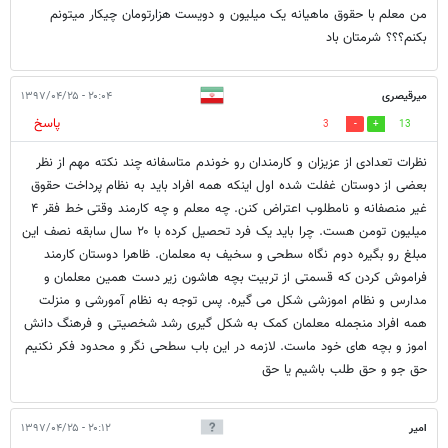
من معلم با حقوق ماهیانه یک میلیون و دویست هزارتومان چیکار میتونم
بکنم؟؟؟ شرمتان باد
میرقیصری
۲۰:۰۴ - ۱۳۹۷/۰۴/۲۵
پاسخ
3
13
نظرات تعدادی از عزیزان و کارمندان رو خوندم متاسفانه چند نکته مهم از نظر
بعضی از دوستان غفلت شده اول اینکه همه افراد باید به نظام پرداخت حقوق
غیر منصفانه و نامطلوب اعتراض کنن. چه معلم و چه کارمند وقتی خط فقر ۴
میلیون تومن هست. چرا باید یک فرد تحصیل کرده با ۲۰ سال سابقه نصف این
مبلغ رو بگیره دوم نگاه سطحی و سخیف به معلمان. ظاهرا دوستان کارمند
فراموش کردن که قسمتی از تربیت بچه هاشون زیر دست همین معلمان و
مدارس و نظام اموزشی شکل می گیره. پس توجه به نظام آمورشی و منزلت
همه افراد منجمله معلمان کمک به شکل گیری رشد شخصیتی و فرهنگ دانش
اموز و بچه های خود ماست. لازمه در این باب سطحی نگر و محدود فکر نکنیم
حق جو و حق طلب باشیم یا حق
امیر
۲۰:۱۲ - ۱۳۹۷/۰۴/۲۵