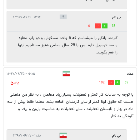
بی نام
۱۲:۱۶ - ۱۳۹۷/۰۴/۲۶
6
33
کارمند بانکی را میشناسم که 6 واحد مسکونی و دو باب مغازه
و سه اتومبیل داره .من با 28 سال معلمی هنوز مستاجرم.اینها
را هم بگویید.
عماد
۰۶:۲۵ - ۱۳۹۷/۰۴/۲۵
پاسخ
102
69
با توجه به ساعات کار کمتر و تعطیلات بسیار زیاد معلمان ، به نظر من منطقی
هست که حقوق اونا کمتر از سایر کارمندان اضافه بشه. معلما فقط بیش از سه
ماه در بهار و تابستان تعطبلند ، سایر تعطیلات به مناسبت بارون و برف و
آلودگی به کنار.
بی نام
۱۱:۱۸ - ۱۳۹۷/۰۴/۲۷