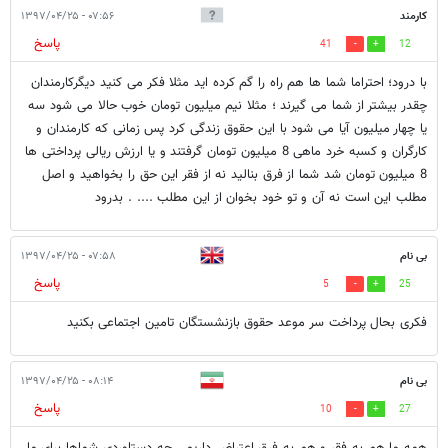
کارمند
۰۷:۵۶ - ۱۳۹۷/۰۴/۲۵
پاسخ
41
12
با درود؛ احتراما شما ها هم راه را گم کرده اید مثلا فکر می کنید دیگرکارمندان
چقدر بیشتر از شما می گیرند ؛ مثلا نیم میلیون تومان خوب حالا می شود سه
یا چهار میلیون آیا می شود با این حقوق زندگی کرد پس زمانی که کارمندان و
کارگران و کسبه خرد ماهی 8 میلیون تومان گرفتند و یا ارزش ریالی پرداختی ها
8 میلیون تومان شد شما از فرق بنالید نه از فقر این حق را بخواهید و اصل
مطلب این است نه آن و تو خود بخوان از این مطلب .... . بدرود
بی نام
۰۷:۵۸ - ۱۳۹۷/۰۴/۲۵
پاسخ
5
25
فکری بحال پرداخت سر موعد حقوق بازنشستگان تامین اجتماعی بکنید
بی نام
۰۸:۱۴ - ۱۳۹۷/۰۴/۲۵
پاسخ
10
27
همه ما هم به فقر و هم به فرق اعتراض داریم . چه دستاوردی شماها برای ما