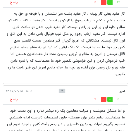
پاسخ
3
12
کار مفید یعنی کار بهینه ، کار مفید پشت میز نشستن و با قیافه ی حق به
جانب و اخم و تخم با ارباب رجوع رفتار کردن نیست. کار مفید سلانه سلانه تو
سالن اداره این ور اون ور رفتن نیست. کار مفید غیب شدن تو ساعت کاری
اداره نیست. کار مفید ارباب رجوع رو مثل توپ فوتبال پاس دادن به این اتاق و
اون اتاق نیست. مشکلاتی که امروز گریبان گیر معلمین هست تقصیر هیچ
کس جز خود ما معلما نیست. تک تک اینایی که ذره ای به مقام معلم احترام
قائل نیستن و امروز به مقام یا ثروتی رسیدن منت دار معلماشون هستن اما
خب فراموش کردن و این فراموشی تقصیر خود ما معلماست که با نمره دادن
فله ای و دل رحمی برای آینده ی بچه ها اجازه دادیم امروز این قدر راحت ما رو
بکوبن.
امیر
۲۰:۱۹ - ۱۳۹۷/۰۴/۲۵
پاسخ
2
8
و اما مشکل معیشت و منزلت معلمین یک راه بیشتر نداره و اون دست خود
ما معلماست. بیایم یکبار برای همیشه جلوی تصمیمات نادرست اداره بایستیم.
تصمیم بگیریم نمرات رو بدون دلسوزی و دل رحمی ثبت کنیم و اجازه ندیم این
موج بی سواد مثل امروز دوباره پدید بیاد و تبدیل به سونامی نشه. اجازه ندیم