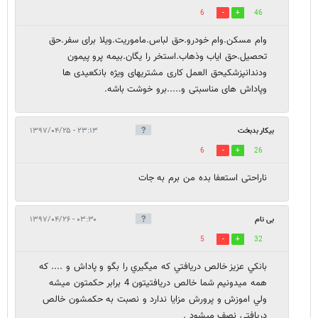
6
46
وام مسکن.وام خودرو.حق لباس.ماموریت.ویلا برای سفر.حق
تحصیل.حق ایاب وذهاب.استخر را یگان.بیمه پرو پیمون
ودندانپزشکیحق العمل کاری مشتریهای ویژه بانکعیدی ها
وپاداش های مناسبتی و.....برو خوشت باشه.
بیکار بدبخت
۲۳:۱۳ - ۱۳۹۷/۰۴/۲۵
6
26
ناراحتی استعفا بده من برم به جات
بی نام
۰۳:۳۰ - ۱۳۹۷/۰۴/۲۶
5
32
بانكي عزيز خالص دريافتي كه ميگيري را بگو و پاداش و .... كه
همه ميدونيم شما خالص دريافتيتون 4 برابر حكمتون ميشه
ولي اموزش و پرورش مزايا ندارد و نصبت به حكمشون خالص
دريافتي نصف ميشود .