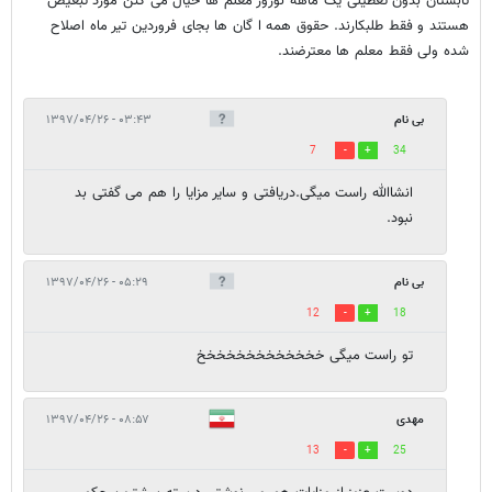
تابستان بدون تعطیلی یک ماهه نوروز معلم ها خیال می کنن مورد تبعیض
هستند و فقط طلبکارند. ‌‌‌‌‌‌‌‌‌حقوق همه ا گان ها بجای فروردین تیر ماه اصلاح
شده ولی فقط معلم ها معترضند.
بی نام
۰۳:۴۳ - ۱۳۹۷/۰۴/۲۶
7
34
انشاالله راست میگی.دریافتی و سایر مزایا را هم می گفتی بد
نبود.
بی نام
۰۵:۲۹ - ۱۳۹۷/۰۴/۲۶
12
18
تو راست میگی خخخخخخخخخخخخخ
مهدی
۰۸:۵۷ - ۱۳۹۷/۰۴/۲۶
13
25