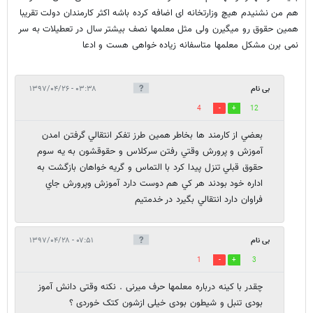
هم من نشنیدم هیچ وزارتخانه ای اضافه کرده باشه اکثر کارمندان دولت تقریبا
همین حقوق رو میگیرن ولی مثل معلمها نصف بیشتر سال در تعطیلات به سر
نمی برن مشکل معلمها متاسفانه زیاده خواهی هست و ادعا
بی نام
۰۳:۳۸ - ۱۳۹۷/۰۴/۲۶
4
12
بعضي از كارمند ها بخاطر همين طرز تفكر انتقالي گرفتن امدن
آموزش و پرورش وقتي رفتن سركلاس و حقوقشون به يه سوم
حقوق قبلي تنزل پيدا كرد با التماس و گريه خواهان بازگشت به
اداره خود بودند هر كي هم دوست دارد آموزش وپرورش جاي
فراوان دارد انتقالي بگيرد در خدمتيم
بی نام
۰۷:۵۱ - ۱۳۹۷/۰۴/۲۸
1
3
چقدر با کینه درباره معلمها حرف میرنی . نکنه وقتی دانش آموز
بودی تنبل و شیطون بودی خیلی ازشون کتک خوردی ؟