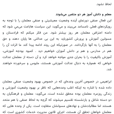
لحاظ نشود.
معلم و دانش آموز هر دو متضرر می‌شوند
این فعال صنفی دورنمای آینده وضعیت معیشیتی و صنفی معلمان را با توجه به
رویکردهای فعلی نامساعد می‌بیند و می‌گوید: این سیاست هاباعث می‌مي شود که
دامنه اعتراض معلمان هر روز بیشتر شود. من فکر میکنم که فرادستان و
مسولین آموزش و پرورش کشوربايد به این بی عدالتی ها پایان دهند و حق
معلمان را به آنها بازگردانند. در صورتیکه این روند ادامه پیدا کند ما اثرات آن را
هم در مدارس و هم بر دانش آموزان خواهیم دید . کمبود بودجه آموزشی،
آموزش باکیفیت را با بحران جدی مواجه خواهد کرد و آن دسته از معلمان عدالت
خواهی که همواره به دنبال عدالت آموزشی هستند، مایوس و سرخورده خواهند
شد.
ابراهیمی در خصوص آخرین وعده‌ای که در خصوص بهبود وضعیت صنفی معلمان
داده شده با اشاره به اینکه اغلب وعده‌هایی که ناظر بر بهبود وضعیت آموزشی و
زندگی روزمره معلمان بوده محقق نشده است، می‌گوید: معلمان و فرهنگیان به
دو دسته شاغل و بازنشسته تقسیم میشوند که گرچه به لحاظ صنفی با هم متحد
هستند اما مطالبات‌شان و نهادهای مسولشان متفاوت است. یکی از وعده هایی که
معلمان خواهان تحقق آن هستند، اجرای قانون مدیریت خدمات کشوری است که