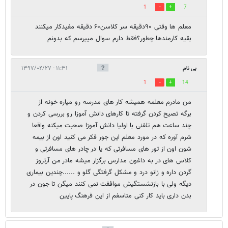
1
7
معلم ها وقتی ۹۰دقیقه سر کلاسن۶۰ دقیقه مفیدکار میکنند
بقیه کارمندها چطور؟فقط دارم سوال میپرسم که بدونم
بی نام
۱۱:۳۱ - ۱۳۹۷/۰۴/۲۷
1
14
من مادرم معلمه همیشه کار های مدرسه رو میاره خونه از
برگه تصیح کردن گرفته تا کارهای دانش آموزا رو بررسی کردن و
چند ساعت هم تلفنی با اولیا دانش آموزا صحبت میکنه واقعا
شرم آوره که در مورد معلم این جور فکر می کنید اون از بیمه
شون اون از تور های مسافرتی که یا در چادر های مسافرتی و
کلاس های در به داغون مدارس برگزار میشه مادر من آرتروز
گردن داره و زانو درد و مشکل گرفتگی گلو و ......چندین بیماری
دیگه ولی با بازنشستگیش موافقت نمی کنند میگن تا جون در
بدن داری باید کار کنی متاسفم از این فرهنگ پایین