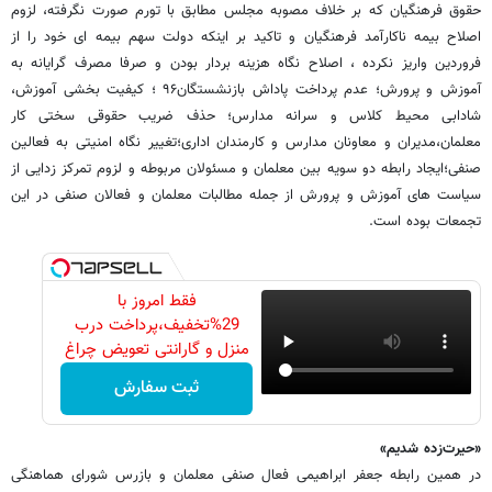
حقوق فرهنگیان که بر خلاف مصوبه مجلس مطابق با تورم صورت نگرفته، لزوم
اصلاح بیمه ناکارآمد فرهنگیان و تاکید بر اینکه دولت سهم بیمه ای خود را از
فروردین واریز نکرده ‌، اصلاح نگاه هزینه بردار بودن و صرفا مصرف گرایانه به
آموزش و پرورش؛ عدم پرداخت پاداش بازنشستگان۹۶ ؛ کیفیت بخشی آموزش،
شادابی محیط کلاس و سرانه مدارس؛ حذف ضریب حقوقی سختی کار
معلمان،مدیران و معاونان مدارس و کارمندان اداری؛تغییر نگاه امنیتی به فعالین
صنفی؛ایجاد رابطه دو سویه بین معلمان و مسئولان مربوطه و لزوم تمرکز زدایی از
سیاست های آموزش و پرورش از جمله مطالبات معلمان و فعالان صنفی در این
تجمعات بوده است.
فقط امروز با
29%تخفیف،پرداخت درب
منزل و گارانتی تعویض چراغ
40 وات بخر
ثبت سفارش
«حیرت‌زده شدیم»
در همین رابطه جعفر ابراهیمی فعال صنفی معلمان و بازرس شورای هماهنگی