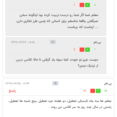
1
6
معلم شما اگر شما رو درست تربیت کرده بود اینگونه سخن
نمیگفتی واقعا متاسفم برای کسانی که چنین طرز تفکری دارن
... ازماست که برماست
بی نام
۰۶:۱۵ - ۱۳۹۷/۰۴/۲۹
3
1
دوست عزیز تو خودت کجا سواد یاد گرفتی تا حالا کلاس درس
از نزدیک دیدی؟
بی نام
۰۶:۴۶ - ۱۳۹۷/۰۴/۲۵
پاسخ
91
46
معلم ها سه ماه تابستان تعطیل، دو هفته عید تعطیل ،پنج شنبه ها تعطیل،
راستی در سال چند روز به سر کلاس می روند .