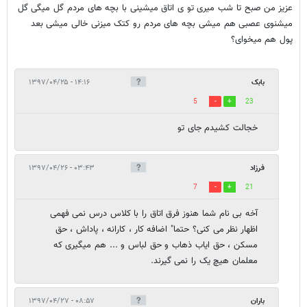
عزیز من صبح تا شب میری تو ی اتاق میشینی با بچه های مردم گل میگی گل
میشنوی عصبی هم میشی بچه های مردم رو کتک میزنی خالی میشی بعد
پول هم میخوای؟
بابک
۱۴:۱۶ - ۱۳۹۷/۰۴/۲۵
5
23
خجالت کشیدم جای تو
فرزاد
۰۳:۴۳ - ۱۳۹۷/۰۴/۲۶
7
21
آخه بی نام شما هنوز فرق اتاق را با کلاس درس نمی فهمی
اظهار نظر می کنی؟ حتما" اضافه کار ، کارانه ، پاداش ، حق
مسکن ، حق ایاب ذهاب و حق لباس و ... هم میگیری که
معلمان هیچ یک را نمی گیرند.
باران
۰۸:۵۷ - ۱۳۹۷/۰۴/۲۷