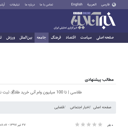
فارسی
العربية
English
تماس با ما
درباره ما
تبلیغات
آرشی
صفحه اصلی
سیاست
اقتصاد
فرهنگ
جامعه
بین‌الملل
ورزش
تا
مطالب پیشنهادی
طلاسی | تا 100 میلیون وام آنی خرید طلا💰 ثبت نام کن!
صفحه اصلی
اخبار اجتماعی
قضایی
۲۷ تیر ۱۳۹۷ - ۰۸:۰۷
۰ نفر