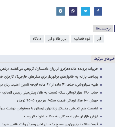
برچسب‌ها
ارز
قوه قضاییه
بازار طلا و ارز
دادگاه
خبرهای مرتبط
جزییات پرونده مائده‌هژبری از زبان دادستان/ گروهی می‌گفتند «رق
پرداخت یارانه به خانوارهای برخوردار برای سفرهای خارجی؟/ کاربران خب
طیبه سیاووشی: حذف ۴۱ ماده از ۹۲ ماده لایحه تامین امنیت زنان در قوه قضائیه
حباب ۴۸۰ هزار تومانی سکه نسبت به طلا/ پیش‌بینی رییس اتحادیه طلا از کاهش قیمت‌ها
جهش ۱۰۰ هزار تومانی قیمت سکه/ هر یورو ۹۵۰۵ تومان
نشست هم اندیشی مدیرکل زندانهای لرستان با مسئولین نهضت سوآد
ارزش بازار ارزهای دیجیتالی به ۷۰۰ میلیارد دلار رسید
قیمت طلا به پایین‌ترین سطح یک‌سال اخیر رسید/ وقت طلایی خرید