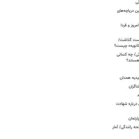
ی
 آبی/ بهترین دریاچه‌های
مروز و فردا
دوم روی دست گذاشت/
ثانویه» چیست؟
ی/ چه کسانی
 هستند؟
یدیه همدان
شاگران
د
درباره شهادت
ه رانندگی/ آمار