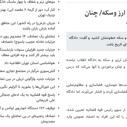
موهای نرم و شفاف با چهار ماسک خانگ
کنار آب، دور از گرما؛ ۶ مقصد
 ارز وسکه/ چنان
نزدیک تهران
جریان بارش‌زا در راه کشور/ این مناطق ا
آماده بارش باران باشند
تماشای یک تصادف، ۱۴ مص
رز و سکه خط‌ونشان کشید و گفت: دادگاه
جزئیات حادثه عجیب یاسوج/ «تصادف 
ی تاریخ باشد.
جزئیات جدید افزایش سنوات بازنشستگ
باید بیشتر کار کنند و چه افرادی معاف
ن ارزی و سکه به دادگاه انقلاب نیامده
هواشناسی استان تهران اطلاعیه داد
و چنان برخوردی با آنها می‌کند که درس
آتش‌سوزی مرگبار در مجتمع تجاری سع
جزئیات جدید واژگونی تریلی در بین تما
شت‌ها جوسازی، فضاسازی و مظلوم‌‌نمایی
این خوراکی‌ها را بخورید تا آلزایمر نگیری
سازی کرده و فشار می‌‌آورند اما دادگاه
پاسخ قوه قضاییه به یک ادعای جنجالی 
علی لاریجانی
توقیف ۱۷۲ دستگاه خودروی لوکس و آپارتمان
ه از سوی رئیس قوه قضائیه تعیین شده،
تصادف زنجیره‌ای در پی تماشای یک سانح
را که این افراد به اعتماد عمومی وارد
مصدومان