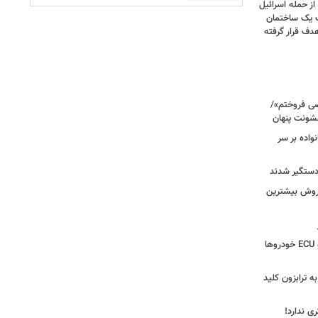
صحنه دلخراش بود؛ گزارش فرانس ۲۴ از حمله اسرائیل
ت یک ساختمان
ف قرار گرفته
صی فروختم»/
شونت پنهان
نواده بر سر
 دستگیر شدند
 روش بیشترین
دستگیری سارق وایرال‌شده جعبه‌فیوز و ECU خودروها
به ترابزون کلید