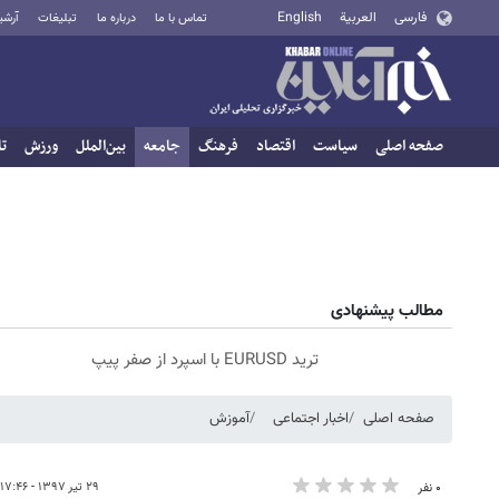
فارسی
العربية
English
تماس با ما
درباره ما
تبلیغات
آرشی
صفحه اصلی
سیاست
اقتصاد
فرهنگ
جامعه
بین‌الملل
ورزش
تا
مطالب پیشنهادی
ترید EURUSD با اسپرد از صفر پیپ
صفحه اصلی
اخبار اجتماعی
آموزش
۲۹ تیر ۱۳۹۷ - ۱۷:۴۶
۰ نفر