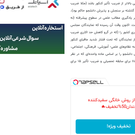
 بالاتر از ضریب تأثیر کنکور باشد (مثلا ضریب
، ضرایبی که سه سال آخر رژیم گذشته بر سنجش و پذیرش دانشجو حاکم بود)،
بر یادگیری مطالب علمی در سطوح پیشرفته (نه
فت. اکنون وقت آن رسیده که نمایندگان مجلس
اوری کشور را (که در گرو کاهش حد اکثری ضریب
ز نمایندگان که تحت فشار شدید مافیای کنکور
همه نظام‌های علمی- آموزشی، فرهنگی، اجتماعی،
انشجو را بر اساس ماده واحده‌ای که در نظر
سنجی از ۸۴ تن از فرهنگیان و دانشگاهیان پیشنهاد شده است (مبتنی بر ضریب تأثیر ۸۵ برای سابقه تحصیلی و ضریب تأثیر ۱۵ برای
 از روش خانگی سفیدکننده
دان50%تخفیف🔥
تخفیف ویژه!