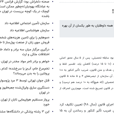
به عبادتگاه یهودیان/«چطور ممکن اس
کوچک در یک کوچه بن‌بست در تهران هد
باشد»
سازمان تأمین اجتماعی اطلاعیه داد
ست و همه داوطلبان به طور یکسان از آن بهره
سازمان هواشناسی اطلاعیه داد
«موهایم را برای تامین هزینه‌های شخ
فروش موی زنان از صنعت پول‌ساز تا خ
درگیری مرگبار میان سه برادر و داماد خا
اختلافات ملکی و ارث
بر اساس روح، هدف و متن قانون سنجش و پذیرش دانشجو (مصوب تاریخ ۹۲.۶.۱۰) قرار بود سابقه تحصیلی، پس از ۵ سال محور اصلی
خواهر و برادر تاجر مواد مخدر در تهران
سنجش و پذیرش دانشجو باشد و میزان تأثیر کنکور در پذیرش دانشجو به حد اقل خود (۱۰ تا ۱۵ درصد) کاهش یابد. تفسیر غلط و
تخم‌مرغ خام، آب‌پز یا سرخ‌شده؛ کدام
منفعت‌طلبانه رئیس سازمان سنجش از دو قانون سبب شده در ۱۱ سال گذشته بر خلاف روح، هدف و متن قانون، ضریب تأثیر کنکور به ۱۰۰
پروتئین را به بدن می‌رساند؟
افزایش و ضریب تأثیر سابقه تحصیلی به صفر کاهش یابد. متأسفانه، برداشت سوء رئیس آن سازمان از تبصره‌های ۴ و ۵ ماده ۵ قانون
قتل جوان تهرانی توسط ۳ مرد پژوسوار
به‌ویژه اختصاص ۸۵ درصد ظرفیت کل دانشگاه‌ها (اعم از دولتی و غیر دولتی) به سابقه تحصیلی (که هیچ‌گاه به ۱۰ درصد هم نرسید) و
زایش ضریب تأثیر سابقه تحصیلی برای تحقق ظرفیت ۸۵ درصد که در قانون تصریح شده است، مهم‌ترین انحراف از
در تهران
پرواز مستقیم هواپیمایی تابان از تهران 
شورای سنجش و پذیرش دانشجو در آخرین جلسه خود، برای دوازدهمین سال اجرای قانونِ (سال ۹۸) تعیین تکلیف کرد
خورد
و به‌جای افزایش ضریب تأثیر سابقه تحصیلی به ۸۵ درصد و کاهش حداکثری ضریب تأثیر کنکور و رساندن آن به ۱۵
این ۳ رشته پزشکی در دانشگاه‌ها مشتری ندارد!