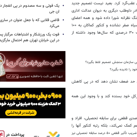
برای سابقه تحصیلی به ضریب ۳۰ درصدِ ۳ سال پیش عقب‌گرد کرد. بعید نیست تصمیم جدید
یک فوتی و سه مصدوم در پی انفجار در
شت سال ۹۵ دچار شود؛ دو باره مادرِ داوطلب دیگری به دیوان عدالت اداری
ان جی
نگ نظرانه شورا داده شود و همه اعضای
قاضی قلابی که با جعل عنوان در ساری
مافیای کنکور قند در دلشان آب شود که مجددا سابقه تحصیلی را به خاک سیاه صفر نشانده و کنکور کماکان به ۱۰۰
می‌کرد
بودن خود ادامه می‌دهد. هر چند که اگر راه شکایت هم بسته باشد، ضریب ۳۰ درصدی که سال‌ها وجود داشته از
فوت یک ورزشکار و اشتباهات مرگبار پس
در این خیابان تهران هم احتمال مارگزی
ئیس سازمان سنجش تصمیم غلط بگیرد؟
 را نادیده بگیرد؟
این حد ضعف نشان دهد که در پی کاهش
رکل خود بسنده کند و با وجود این همه
میم شورای سنجش و پذیرش دانشجو مبنی بر اعمال ضریب ۳۰ درصدی قطعی برای سابقه تحصیلی، افراد و
ایی ادعا کرده‌اند که این تصمیم نه تنها به داوطلبان دارای معدل ۲۰ هم کمک نمی‌کند، بلکه رتبه کنکور آنها را
ضمن تأیید این ادعا، باید گفت نه تنها ضریب تأثیر قطعی ۳۰ درصد بلکه ضریب تأثیر قطعی ۵۰ درصد سابقه تحصیلی نیز