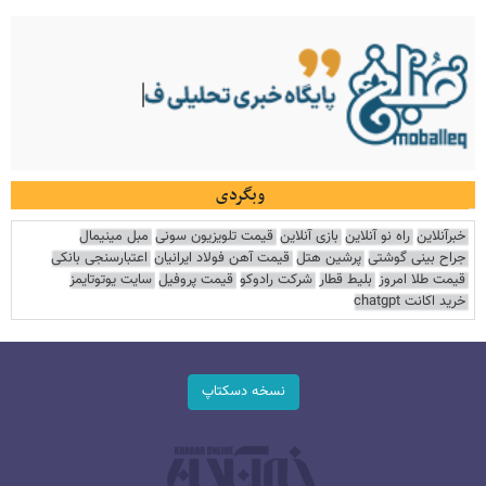
وبگردی
خبرآنلاین
راه نو آنلاین
بازی آنلاین
قیمت تلویزیون سونی
مبل مینیمال
جراح بینی گوشتی
پرشین هتل
قیمت آهن فولاد ایرانیان
اعتبارسنجی بانکی
قیمت طلا امروز
بلیط قطار
شرکت رادوکو
قیمت پروفیل
سایت یوتوتایمز
خرید اکانت chatgpt
نسخه دسکتاپ