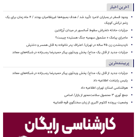
آخرین اخبار
وجود فسفر در بمباران لامرد تأیید شد / هدف بمبچه‌ها غیرنظامیان بودند / ۴ ماه زمان برای یک
زخم ترکش کوچک
جزئیات حادثه دلخراش سقوط آسانسور در میدان آرژانتین
ماجرای پیامک « مشمول سهمیه جنگ هستید» چیست؟
ناپدیدشدن زن ۴۵ ساله در تهران/ اعتراف پدر خانواده به قتل همسر و دخترش
جزئیات جدید از قتل یک مداح/ پخش ویدئوی پیکر حمیدرضا رجب‌زاده در شبکه‌های معاند
پربیننده‌ترین
جزئیات جدید از قتل یک مداح/ پخش ویدئوی پیکر حمیدرضا رجب‌زاده در شبکه‌های معاند
پلیس پایتخت اطلاعیه داد
هواشناسی استان تهران اطلاعیه داد
جمع آوری ۳ محصول سلامت‌محور از بازار/ اسامی
وضعیت پرونده کلثوم اکبری از زبان سخنگوی قوه قضاییه