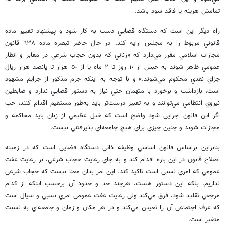
تمامش هزينه يا فاقد سود باشد.
راه ديگر اين است كه دستگاه قضايي دست به كار شود و پيشنهاد تغيير ماده
قانوني مربوط را به مجلس ارايه كند. در حال حاضر تبصره ماده ٦٣٨ قانون
مجازات اسلامي مقرر مي‌دارد كه «زناني كه بدون حجاب شرعي در معابر و انظار
عمومي ظاهر شوند به حبس از ١٠ روز تا ٢ ماه يا از ٥٠ هزار تا پانصد هزار ريال
جزاي نقدي محكوم مي‌شوند.» و با توجه به اينكه جرم مذكور از جرايم مشهود
است، بازداشت و برخورد با متهمان حتي نياز به دستور قضايي ندارد و ضابطين
نيروي انتظامي مي‌توانند و به تعبير درست‌تر ‌بايد به‌طور مستقيم اقدام كنند، خب
اگر اين قانون اجرايي شود واضح است كه خيل عظيمي از زنان بايد محاكمه و
مجازات شوند و چنين چيزي براي هيچ جامعه‌اي پذيرفتني نيست.
بنابراين براساس قانون اساسي وظيفه ذاتي دستگاه قضايي است كه در زمينه
اصلاح قانون در اين باره اقدام كند و به جاي رعايت حجاب شرعي، بر رعايت عفت
عمومي كه امري نسبي است تاكيد كند. اين امر بدان معنا نيست كه حجاب شرعي
نداريم. بلكه اين دستور هست، هرچند حد و حدود آن برحسب اينكه از كدام
مرجعي تقليد شود، فرق مي‌كند ولي رعايت عفت عمومي امري نسبي و سيال است
كه عرف اجتماعي آن را تعيين مي‌كند و در هر مكان و زمان و جامعه‌اي به نسبت
متغير است.