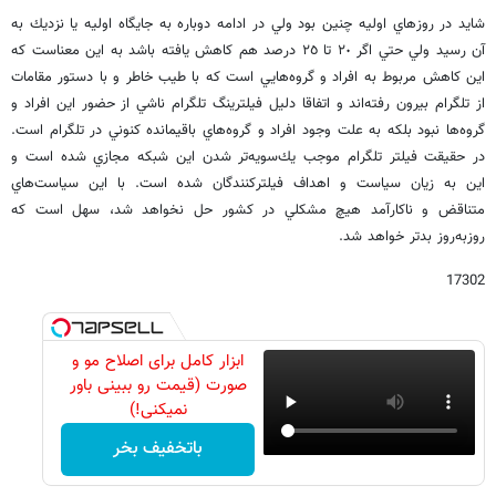
شايد در روزهاي اوليه چنين بود ولي در ادامه دوباره به جايگاه اوليه يا نزديك به
آن رسيد ولي حتي اگر ٢٠ تا ٢٥ درصد هم كاهش يافته باشد به اين معناست كه
اين كاهش مربوط به افراد و گروه‌هايي است كه با طيب خاطر و با دستور مقامات
از تلگرام بيرون رفته‌اند و اتفاقا دليل فيلترينگ تلگرام ناشي از حضور اين افراد و
گروه‌ها نبود بلكه به علت وجود افراد و گروه‌هاي باقيمانده كنوني در تلگرام است.
در حقيقت فيلتر تلگرام موجب يك‌سويه‌تر شدن اين شبكه مجازي شده است و
اين به زيان سياست و اهداف فيلتركنندگان شده است. با اين سياست‌هاي
متناقض و ناكارآمد هيچ مشكلي در كشور حل نخواهد شد، سهل است كه
روزبه‌روز بدتر خواهد شد.
17302
ابزار کامل برای اصلاح مو و
صورت (قیمت رو ببینی باور
نمیکنی!)
باتخفیف بخر