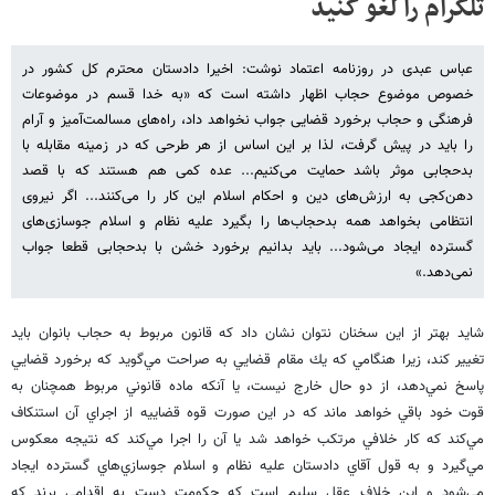
تلگرام را لغو کنید
عباس عبدی در روزنامه اعتماد نوشت: اخیرا دادستان محترم کل کشور در
خصوص موضوع حجاب اظهار داشته است که «به خدا قسم در موضوعات
فرهنگی و حجاب برخورد قضایی جواب نخواهد داد، راه‌های مسالمت‌آمیز و آرام
را باید در پیش گرفت، لذا بر این اساس از هر طرحی که در زمینه مقابله با
بدحجابی موثر باشد حمایت می‌کنیم... عده کمی هم هستند که با قصد
دهن‌کجی به ارزش‌های دین و احکام اسلام این کار را می‌کنند... اگر نیروی
انتظامی بخواهد همه بدحجاب‌ها را بگیرد علیه نظام و اسلام جوسازی‌های
گسترده ایجاد می‌شود... باید بدانیم برخورد خشن با بدحجابی قطعا جواب
نمی‌دهد.»
شايد بهتر از اين سخنان نتوان نشان داد كه قانون مربوط به حجاب بانوان بايد
تغيير كند، زيرا هنگامي كه يك مقام قضايي به صراحت مي‌گويد كه برخورد قضايي
پاسخ نمي‌دهد، از دو حال خارج نيست، يا آنكه ماده قانوني مربوط همچنان به
قوت خود باقي خواهد ماند كه در اين صورت قوه قضاييه از اجراي آن استنكاف
مي‌كند كه كار خلافي مرتكب خواهد شد يا آن را اجرا مي‌كند كه نتيجه معكوس
مي‌گيرد و به قول آقاي دادستان عليه نظام و اسلام جوسازي‌هاي گسترده ايجاد
مي‌شود و اين خلاف عقل سليم است كه حكومت دست به اقدامي برند كه