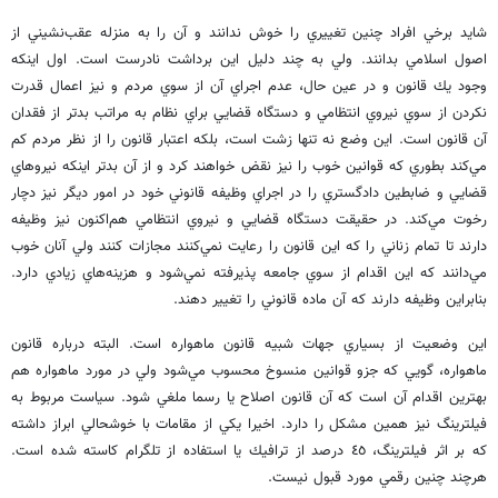
شايد برخي افراد چنين تغييري را خوش ندانند و آن را به منزله عقب‌نشيني از
اصول اسلامي بدانند. ولي به چند دليل اين برداشت نادرست است. اول اينكه
وجود يك قانون و در عين حال، عدم اجراي آن از سوي مردم و نيز اعمال قدرت
نكردن از سوي نيروي انتظامي و دستگاه قضايي براي نظام به مراتب بدتر از فقدان
آن قانون است. اين وضع نه تنها زشت است، بلكه اعتبار قانون را از نظر مردم كم
مي‌كند بطوري كه قوانين خوب را نيز نقض خواهند كرد و از آن بدتر اينكه نيروهاي
قضايي و ضابطين دادگستري را در اجراي وظيفه قانوني خود در امور ديگر نيز دچار
رخوت مي‌كند. در حقيقت دستگاه قضايي و نيروي انتظامي هم‌اكنون نيز وظيفه
دارند تا تمام زناني را كه اين قانون را رعايت نمي‌كنند مجازات كنند ولي آنان خوب
مي‌دانند كه اين اقدام از سوي جامعه پذيرفته نمي‌شود و هزينه‌هاي زيادي دارد.
بنابراين وظيفه دارند كه آن ماده قانوني را تغيير دهند.
اين وضعيت از بسياري جهات شبيه قانون ماهواره است. البته درباره قانون
ماهواره، گويي كه جزو قوانين منسوخ محسوب مي‌شود ولي در مورد ماهواره هم
بهترين اقدام آن است كه آن قانون اصلاح يا رسما ملغي شود. سياست مربوط به
فيلترينگ نيز همين مشكل را دارد. اخيرا يكي از مقامات با خوشحالي ابراز داشته
كه بر اثر فيلترينگ، ٤٥ درصد از ترافيك يا استفاده از تلگرام كاسته شده است.
هرچند چنين رقمي مورد قبول نيست.