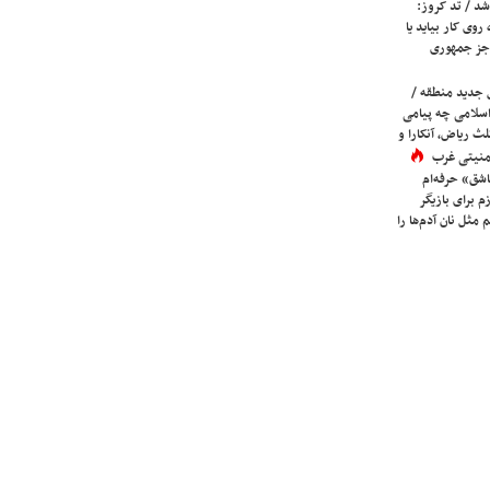
شد / تد کروز:
روی کار بیاید یا
جز جمهوری
 جدید منطقه /
اسلامی چه پیامی
لث ریاض، آنکارا و
 امنیتی غرب
شق» حرفه‌ام
م برای بازیگر
 مثل نان آدم‌ها را