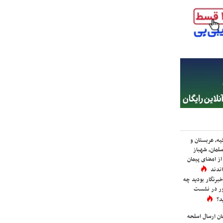
یه، عربستان و
لمان، شهباز
ز امضای پیمان
ندند
برنگار بودید چه
ور در نشست
د؟
ان ارسال اسلحه