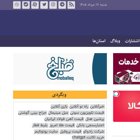
شنبه ۱۷ مرداد ۱۴۰۵
انتشارات
وبلاگ
استان‌ها
وبگردی
خبرآنلاین
راه نو آنلاین
بازی آنلاین
قیمت تلویزیون سونی
مبل مینیمال
جراح بینی گوشتی
پرشین هتل
قیمت آهن فولاد ایرانیان
اعتبارسنجی بانکی
قیمت طلا امروز
بلیط قطار
شرکت رادوکو
قیمت پروفیل
سایت یوتوتایمز
خرید اکانت chatgpt