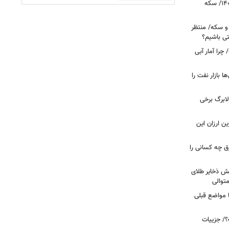
قیمت طلا و سکه امروز ۱۷ مردادماه ۱۴۰۵/ سکه
 و سکه/ منتظر
تی باشیم؟
را آمار آبی
بازار نفت را
لابرگ برخی
ین ارزان این
ق چه کسانی را
یش ذخایر طلای
توالی
ا مواضع قبلی
؟/ جزییات