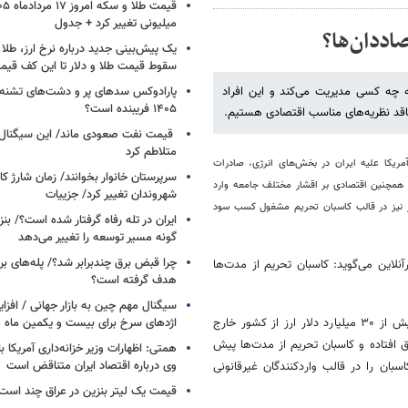
میلیونی تغییر کرد + جدول
اددان‌ها؟
یک پیش‌بینی جدید درباره نرخ ارز، طلا
سقوط قیمت طلا و دلار تا این کف قیم
 چه کسی مدیریت می‌کند و این افراد
پارادوکس سدهای پر و دشت‌های تشنه/ چ
۱۴۰۵ فریبنده است؟
اقد نظریه‌های مناسب اقتصادی هستیم.
قیمت نفت صعودی ماند/ این سیگنال‌ها 
متلاطم کرد
مریکا علیه ایران در بخش‌های انرژی، صادرات
سرپرستان خانوار بخوانند/ زمان شارژ کا
همچنین اقتصادی بر اقشار مختلف جامعه وارد
شهروندان تغییر کرد/ جزییات
ار نیز در قالب کاسبان تحریم مشغول کسب سود
ایران در تله رفاه گرفتار شده است؟/ بنز
گونه مسیر توسعه را تغییر می‌دهد
چرا قبض برق چندبرابر شد؟/ پله‌های بر
آنلاین می‌گوید:‌ کاسبان تحریم از مدت‌ها
هدف گرفته است؟
سیگنال‌ مهم چین به بازار جهانی / افزا
مجیدرضا حریری می‌افزاید: براساس آمارهای رسمی در یک سال و نیم اخیر بیش از ۳۰ میلیارد دلار ارز از کشور خارج
اژدهای سرخ برای بیست و یکمین ماه م
اق افتاده و کاسبان تحریم از مدت‌ها پیش
همتی: اظهارات وزیر خزانه‌داری آمریکا ب
وی درباره اقتصاد ایران متناقض است
سبان را در قالب واردکنندگان غیرقانونی
قیمت یک لیتر بنزین در عراق چند است