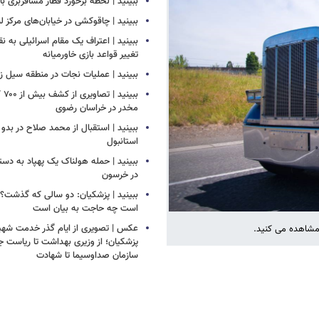
ببینید | لحظه برخورد قطار مسافربری با 
ببینید | چاقوکشی در خیابان‌های مرکز ل
ببینید | اعتراف یک مقام اسرائیلی به ن
تغییر قواعد بازی خاورمیانه
ببینید | عملیات نجات در منطقه سیل زده
ببین
مخدر در خراسان رضوی
ببینید | استقبال از محمد صلاح در بدو 
استانبول
ببینید | حمله هولناک یک پهپاد به دس
در خرسون
ببینید | پزشکیان: دو سالی که گذشت؟
است چه حاجت به بیان است
عکس | تصویری از ایام گذر خدمت شهید
 مشاهده می کنید.
پزشکیان؛ از وزیری بهداشت تا ریاست ج
سازمان صداوسیما تا شهادت