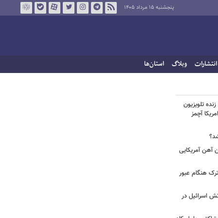
پنجشنبه ۱۵ مرداد ۱۴۰۵
انتشارات
وبلاگ
استان‌ها
زنده تلویزیون
مریکا آچمز
شد؟
| اتفاق عجیب بدلیل برخورد ۴ تن آهن آمریکایی
رک هنگام عبور
تش اسرائیل در