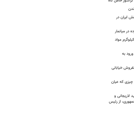
تراکتور حامل کاه
ندن
قش ایران در
 در میانمار
ید | تصاویری از کشف بیش از ۷۰۰ کیلوگرم مواد
ورود به
تفروش خیابانی
 چیزی که عیان
 لاریجانی و
مهوری، از رئیس