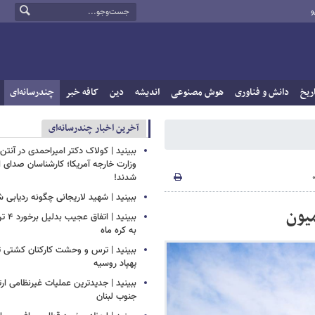
و
ریخ
دانش و فناوری
هوش مصنوعی
اندیشه
دین
کافه خبر
چندرسانه‌ای
آخرین اخبار چندرسانه‌ای
ببینید | کولاک دکتر امیراحمدی در آنتن 
وزارت خارجه آمریکا؛ کارشناسان صدای ا
شدند!
ببینید | شهید لاریجانی چگونه ردیابی 
میون
ببینید 
به کره ماه
ببینید | ترس و وحشت کارکنان کشتی ت
پهپاد روسیه
ببینید | جدیدترین عملیات غیرنظامی ار
جنوب لبنان