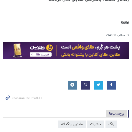
5656
کد مطلب
794130
برچسب‌ها
رنگ
حشرات
ملانین رنگدانه