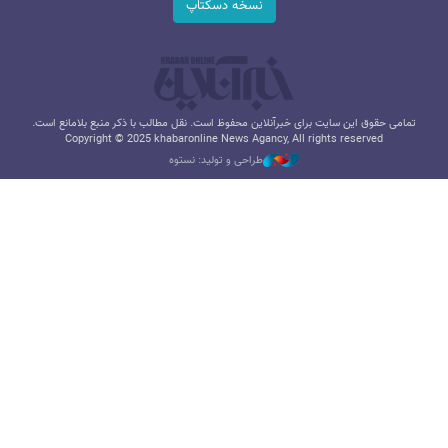
نسخه دسکتاپ
تمامی حقوق این سایت برای خبرآنلاین محفوظ است. نقل مطالب با ذکر منبع بلامانع است.
Copyright © 2025 khabaronline News Agancy, All rights reserved
طراحی و تولید: نستوه