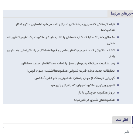
خبرهای مرتبط
فیلم ترسناکی که هر روز در خانه‌تان نمایش داده می‌شود!/تصاویر ماکرو شکار
عنکبوت‌ها
۱۰ جانور خطرناک دنیا که شاید نامشان را نشنیده‌اید/از عنکبوت پشت‌قرمز تا قورباغه
طلایی
کشف عنکبوتی که سه برابر جثه‌اش ماهی و قورباغه شکار می‌کند!/پاهایی به عنوان
رادار
زهر عنکبوت می‌تواند زنبورهای عسل را نجات دهد؟/تلاش جدید محققان
تحقیقات جدید درباره قدرت شنوایی عنکبوت‌ها/شنیدن بدون گوش!
کهربایی ترسناک از جهان باستان: عنکبوتی با دم عقرب/ عکس
تصویر پیرترین عنکبوت جهان که با نیش زنبور مُرد
پرواز عنکبوت خرچنگی با تار
عنکبوت‌های شتری در خاورمیانه
نظر شما