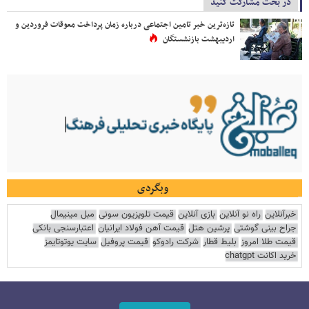
در بحث مشارکت کنید
تازه‌ترین خبر تامین اجتماعی درباره زمان پرداخت معوقات فروردین و
اردیبهشت بازنشستگان
وبگردی
خبرآنلاین
راه نو آنلاین
بازی آنلاین
قیمت تلویزیون سونی
مبل مینیمال
جراح بینی گوشتی
پرشین هتل
قیمت آهن فولاد ایرانیان
اعتبارسنجی بانکی
قیمت طلا امروز
بلیط قطار
شرکت رادوکو
قیمت پروفیل
سایت یوتوتایمز
خرید اکانت chatgpt