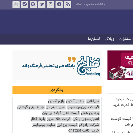
یکشنبه ۱۸ مرداد ۱۴۰۵
انتشارات
وبلاگ
استان‌ها
وبگردی
کار درباره
خبرآنلاین
راه نو آنلاین
بازی آنلاین
ط قدرت خرید
قیمت تلویزیون سونی
مبل مینیمال
جراح بینی گوشتی
پرشین هتل
قیمت آهن فولاد ایرانیان
اعتبارسنجی بانکی
قیمت طلا امروز
بلیط قطار
ن شد، اما قیمت گوشت
ام شد
شرکت رادوکو
قیمت پروفیل
سایت یوتوتایمز
خرید اکانت chatgpt