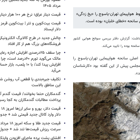
مرداد ۱۴۰۵
هواپیمای تهران-یاسوج را «یخ زدگی»
قیمت دینار عراق؛ نرخ هر ۱۰۰ هزار دینار چقدر است؟
ن سانحه «خطای خلبان» بوده است.
قیمت بیت‌کوین و تتر | بیت‌کوین قرمز 
دلار ایستاد
چالش جدید در طرح کالابرگ الکترونیکی
داشت: گزارش دفتر بررسی سوانح هوایی کشور
فروشگاه‌های بزرگ هم از کار افتاد
نحه بوده را تایید می‌کند.
چرا سقف ۲۵درصدی افزایش اجاره 
صلی سانحه هواپیمایی تهران-یاسوج را
افزایش پیدا کند/ با ۱۰ پلمب
جلس پیش از این گفته بود «کارشناسان
می‌آید
تکلیف جیره‌بندی یا قطعی آب روشن ش
این مناطق بالاست
گندمکاران حتما بخوانند/ قیمت گندم آز
پرداخت مطالبات گندمکاران به کجا رسی
دلار وارد کانال جدید قیمتی شد + جدو
سرعت ریزش قیمت‌ها تند شد + جدول
افشای پشت پرده ماجرای افزودن وایت