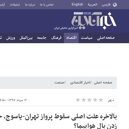
فارسی
العربية
English
تماس با ما
درباره ما
تبلیغات
آرشی
صفحه اصلی
سیاست
اقتصاد
فرهنگ
جامعه
بین‌الملل
ورزش
تا
صفحه اصلی
اخبار اقتصادی
صنعت
۱۲ مرداد ۱۳۹۷ - ۰۶:۵۰
۰ نفر
بالاخره علت اصلی سقوط پرواز تهران-یاسوج، خ
زدن بال هواپیما؟