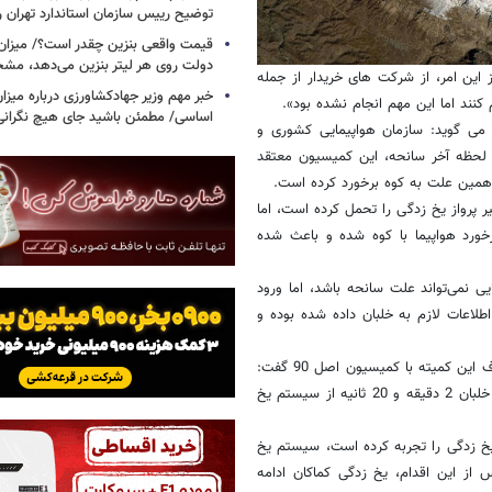
توضیح رییس سازمان استاندارد تهران را
قیمت واقعی بنزین چقدر است؟/ میزان ی
دولت روی هر لیتر بنزین می‌دهد، م
 این امر، از شرکت های خریدار از جمله
خبر مهم وزیر جهادکشاورزی درباره میزان
نند اما این مهم انجام نشده بود».
اساسی/ مطمئن باشید جای هیچ نگران
 می گوید: سازمان هواپیمایی کشوری و
 در مورد لحظه آخر سانحه، این کمیسیون معتقد
 همین علت به کوه برخورد کرده است.
 پرواز یخ زدگی را تحمل کرده است، اما
رخورد هواپیما با کوه شده و باعث شده
ی نمی‌تواند علت سانحه باشد، اما ورود
لاعات لازم به خلبان داده شده بوده و
مدیرکل دفتر بررسی سوانح هوایی سازمان هواپیمایی کشوری در توضیح اختلاف این کمیته با کمیسیون اصل 90 گفت:
ما با این کمیسیون موافقیم که هواپیما در مسیر یخ زدگی بوده است، چراکه خلبان 2 دقیقه و 20 ثانیه از سیستم یخ
ر یخ زدگی را تجربه کرده است، سیستم یخ
میسیون اصل 90 معتقد است که پس از این اقدام، یخ زدگی کماکان ادامه