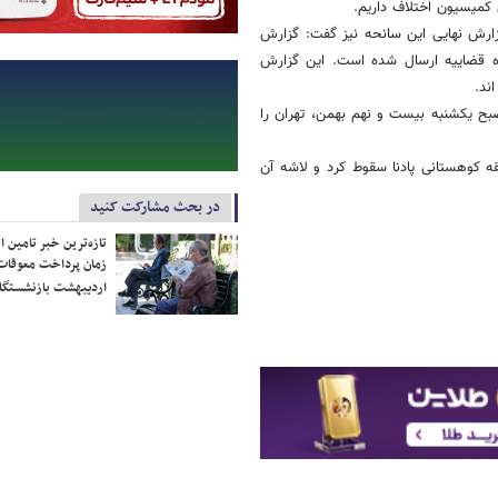
 کمیسیون اختلاف داریم.
زارش نهایی این سانحه نیز گفت: گزارش
ه قضاییه ارسال شده است. این گزارش
ند.
شماره 3704 هواپیمای آسمان با 60 مسافر و 6 خدمه پروازی ساعت 8 صبح یکشنبه بیست و نهم بهمن، تهران را
و در منطقه کوهستانی پادنا سقوط کرد و لاشه آن
در بحث مشارکت کنید
تازه‌ترین خبر تامین 
زمان پرداخت معوقات
اردیبهشت بازنشستگا