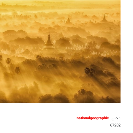
عکس:
nationalgeographic
67282