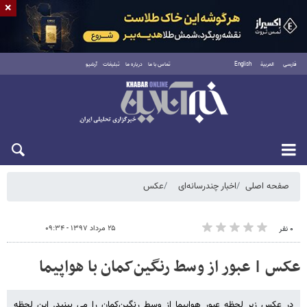
×
فارسی
العربية
English
تماس با ما
درباره ما
تبلیغات
آرشیو
دوشنبه ۱۹ مرداد ۱۴۰۵
صفحه اصلی
اخبار چندرسانه‌ای
عکس
۲۵ مرداد ۱۳۹۷ - ۰۹:۳۴
۰ نفر
عکس | عبور از وسط رنگین‌کمان با هواپیما
در عکس زیر لحظه عبور هواپیما از وسط رنگین‌کمان را می بینید. این لحظه