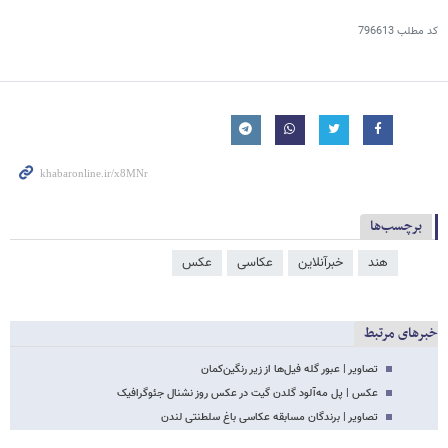
کد مطلب
796613
برچسب‌ها
هند
خبرآنلاین
عکاسی
عکس
خبرهای مرتبط
تصاویر | عبور گله فیل‌ها از زیر رنگین‌کمان
عکس | پل مه‌آلود گلدن گیت در عکس روز نشنال جئوگرافیک
تصاویر | برندگان مسابقه عکاسی باغ سلطنتی لندن