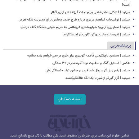
است؟
ببینید | فداکاری مادر هندی برای نجات فرزندانش از زیر قطار
ببینید | توضیحات ابراهیم عزیزی درباره طرح جدید مجلس برای مدیریت تنگه هرمز
ببینید | تصاویری از ورود هواپیماهای غیرنظامی به حریم هوایی باشگاه گلف ترامپ
ببینید | تفریحات جالب یورگن کلوپ در اینستاگرام
پربیننده‌ترین
ببینید | دستمزد باورنکردنی فاطمه گودرزی برای بازی در «می‌خواهم زنده بمانم»
عکس | استایل گنگ و متفاوت تینا آخوندتبار در ۳۹ سالگی
ببینید | رقص بازیگر سریال خط قرمز در جشن تولد ۵۰سالگی‌اش
ببینید | فرار گورخر از شیر با یک لگد غافلگیرکننده
نسخه دسکتاپ
تمامی حقوق این سایت برای خبرآنلاین محفوظ است. نقل مطالب با ذکر منبع بلامانع است.