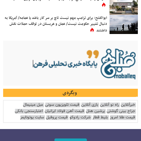
ابوالفتح: برای ترامپ مهم نیست تاج بر سر کار باشد یا عمامه/ آمریکا به
دنبال تغییر حکومت نیست/ عمان و عربستان در توقف حملات نقش
داشتند
وبگردی
خبرآنلاین
راه نو آنلاین
بازی آنلاین
قیمت تلویزیون سونی
مبل مینیمال
جراح بینی گوشتی
پرشین هتل
قیمت آهن فولاد ایرانیان
اعتبارسنجی بانکی
قیمت طلا امروز
بلیط قطار
شرکت رادوکو
قیمت پروفیل
سایت یوتوتایمز