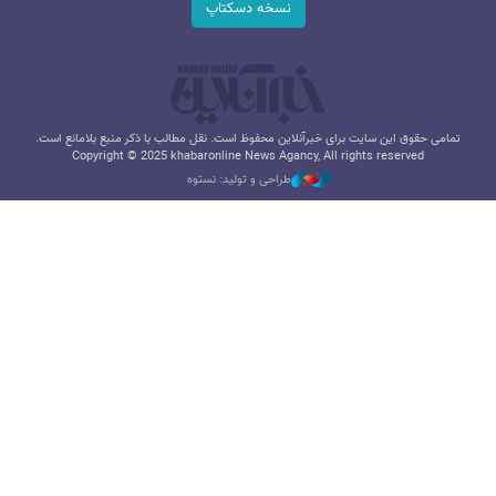
نسخه دسکتاپ
تمامی حقوق این سایت برای خبرآنلاین محفوظ است. نقل مطالب با ذکر منبع بلامانع است.
Copyright © 2025 khabaronline News Agancy, All rights reserved
طراحی و تولید: نستوه