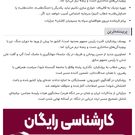
پیچیدگی‌های ساختاری دست و پنجه نرم می‌کرد اما...
چهره نزدیک به قالیباف: خوارج سازی نکنیم نباید یکدیگر را «جنگ‌طلب»، «ذلت‌طلب» یا
«سازش‌طلب» خطاب کنیم/ سرمایه اجتماعی آسیب خواهد دید اگر...
پیام فرمانده نیروی هوافضای سپاه به بسیجیان کاشان+ جزئیات
پربیننده‌ترین
یوسف پزشکیان: قدرت رئیس‌ جمهور محدود است/ کشور ما پیش از ورود به دوران جنگ نیز با
پیچیدگی‌های ساختاری دست و پنجه نرم می‌کرد اما...
تصاویری جدید از حسن روحانی و ظریف در یک جلسه/ جهانگیری با ماسک آمد/ گپ و گفت علی
جنتی با رئیس جمهور سابق
ربیعی خطاب به پزشکیان: نگذارید رشته وفاق با جامعه گسسته شود/ سیاست همراهی با
رهبری، با همان صداقت‌تان، تضمین کننده مسیر است
پزشکیان در گفتگوی تلویزیونی: همسایگان ما اجازه ندادند عده‌ای وارد کشور شده و باعث
اغتشاش شوند/ مسیر اصلاحات آغاز شده و متوقف نخواهد شد
جزئیاتی از مذاکرات ایران و عمان بر سر تنگه هرمز/ سخنگوی هیات رئیسه مجلس: بیانیه‌ای
شامل تصحیح مسیر تردد دریایی در تنگه، در آستانه نهایی شدن است