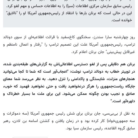
رئیس سابق سازمان مرکزی اطلاعات (سیا) را به اطلاعات حساس و مهم لغو کرد.
این در حالی است که برنان بارها با انتقاد از رئیس‌جمهوری آمریکا او را "نالایق"
خوانده است.
روز چهارشنبه سارا سندرز، سخنگوی کاخ‌سفید با قرائت اطلاعیه‌ای از سوی دونالد
ترامپ، رئیس‌جمهوری آمریکا علت این تصمیم ترامپ را "رفتار و اعمال نامنظم و
غیرقابل پیش‌بینی" جان برنان اعلام کرد.
برنان هم دقایقی پس از لغو دسترسی اطلاعاتی‌اش به گزارش‌های طبقه‌بندی شده،
در توییتر خطاب به دونالد ترامپ نوشت: "اعجاب‌آور است که شما تا کجا می‌توانید
هنجارهای منزلت، شایستگی و پاکدامنی را تنزل دهید. به نظر می‌رسد شما معنای
جایگاه ریاست‌جمهوری را هرگز درنخواهید یافت و حتی نخواهید فهمید که خوب،
صادق و نجیب بودن چگونه ممکن می‌شود. این برای ملت ما بسیار خطرناک و
دلهره‌آور است."
به نقل از بی‌بی‌سی، جان برنان برای شش رئیس جمهوری آمریکا (سه دموکرات و
سه جمهوری‌خواه) کار کرده بود و در زمان یافتن و کشتن اسامه بن لادن، رهبر
سابق گروه القاعده، رئیس سازمان سیا بود.