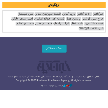
وبگردی
خبرآنلاین
راه نو آنلاین
بازی آنلاین
قیمت تلویزیون سونی
مبل مینیمال
جراح بینی گوشتی
پرشین هتل
قیمت آهن فولاد ایرانیان
اعتبارسنجی بانکی
قیمت طلا امروز
بلیط قطار
شرکت رادوکو
قیمت پروفیل
سایت یوتوتایمز
خرید اکانت chatgpt
نسخه دسکتاپ
تمامی حقوق این سایت برای خبرآنلاین محفوظ است. نقل مطالب با ذکر منبع بلامانع است.
Copyright © 2025 khabaronline News Agancy, All rights reserved
طراحی و تولید: نستوه