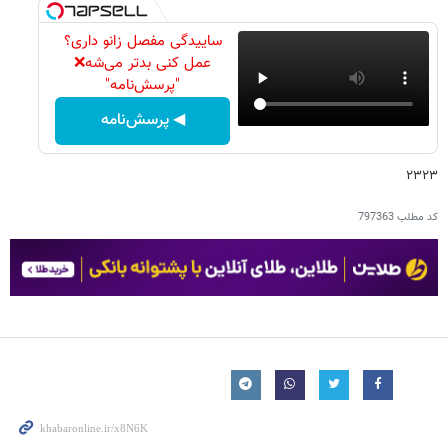
ساییدگی مفصل زانو داری؟
عمل کنی بدتر می‌شه❌
"پرسش‌نامه"
◀ پرسش‌نامه
۲۳۲۳
کد مطلب
797363