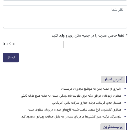
*
لطفا حاصل عبارت را در جعبه متن روبرو وارد کنید
3 + 9 =
ارسال
آخرین اخبار
اخباری از حمله یمن به مواضع مزدوران عربستان
معاون اردوغان: توافق مکه برای تقویت بازدارندگی است، نه علیه هیچ طرف ثالثی
هشدار جدی گرینلند درباره حفاری شرکت نفتی آمریکایی
هیلاری کلینتون: کاخ سفید ترامپ شبیه کاخ‌های صدام در زمان سقوط است
بلومبرگ: ترکیه عبور کشتی‌ها در دریای سیاه را به دلیل حملات پهپادی محدود کرد
پربیننده‌ترین