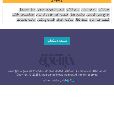
وبگردی
خبرآنلاین
راه نو آنلاین
بازی آنلاین
قیمت تلویزیون سونی
مبل مینیمال
جراح بینی گوشتی
پرشین هتل
قیمت آهن فولاد ایرانیان
اعتبارسنجی بانکی
قیمت طلا امروز
بلیط قطار
شرکت رادوکو
قیمت پروفیل
سایت یوتوتایمز
نسخه دسکتاپ
تمامی حقوق این سایت برای خبرآنلاین محفوظ است. نقل مطالب با ذکر منبع بلامانع است.
Copyright © 2025 khabaronline News Agancy, All rights reserved
طراحی و تولید: نستوه