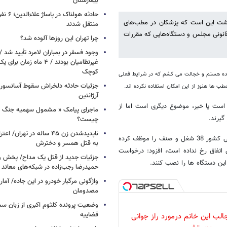
بیمارستان
حادثه هولن
شت این است که پزشکان در مطب‌های
منتقل شدند
 قانونی مجلس و دستگاه‌هایی که مقررات
چرا تهران این روزها آلوده شد؟
وجود فسفر در بمباران لامرد تأیید شد 
غیرنظامیان بودند / ۴ ماه زم
کوچک
نده هستم و خجالت می کشم که در شرایط فعلی
جزئیات حادثه دلخراش سقوط آسانسور 
ب ها هنوز از این امکان استفاده نکرده اند.
آرژانتین
 است یا خیر، موضوع دیگری است اما از
ماجرای پیامک « مشمول سهمیه جنگ 
گیرند.
چیست؟
ناپدیدشدن زن ۴۵ ساله در تهران
سخنگوی وزارت بهداشت با اشاره به این که از نظر قانونی، سازمان امور مالیاتی کشور 38 شغل و صنف را موظف کرده
به قتل همسر و دخترش
 اتفاق رخ نداده است، افزود: درخواست
جزئیات جدید از قتل یک مداح/ پخش و
این دستگاه ها را نصب کنند.
حمیدرضا رجب‌زاده در شبکه‌های معاند
واژگونی مرگبار خودرو در این جاده/ آمار
مصدومان
وضعیت پرونده کلثوم اکبری از زبان س
قضاییه
ب این خانم درمورد راز جوانی