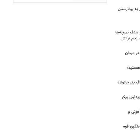
اک در پاساژ علاءالدین؛ ۶ نفر به بیمارستان
/ هدف بمبچه‌ها
ان برای یک زخم ترکش
در میدان
هستید»
/ اعتراف پدر خانواده
یدئوی پیکر
 فوتی و
خنگوی قوه