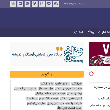
شنبه ۱۷ مرداد ۱۴۰۵
انتشارات
وبلاگ
استان‌ها
وبگردی
خبرآنلاین
راه نو آنلاین
بازی آنلاین
نی در سمنان/
قیمت تلویزیون سونی
مبل مینیمال
جراح بینی گوشتی
پرشین هتل
قیمت آهن فولاد ایرانیان
اعتبارسنجی بانکی
قیمت طلا امروز
بلیط قطار
گیر شدند
شرکت رادوکو
قیمت پروفیل
سایت یوتوتایمز
عزرائیل» روی پشت‌بام
خرید اکانت chatgpt