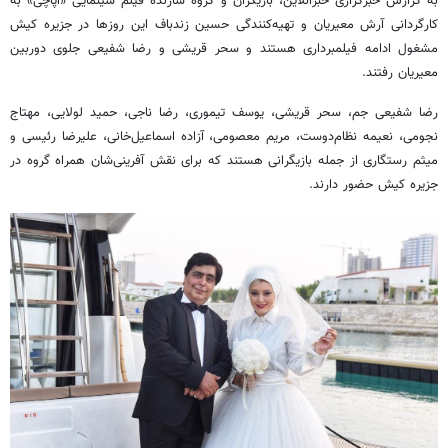
به گزارش خبرگزاری خبرآنلاین، بازیگران و گروه سازنده فیلم سینمایی «آپاچی» به
کارگردانی آرش معیریان و تهیه‌کنندگی حسین زندباف این روزها در جزیره کیش
مشغول ادامه فیلمبرداری هستند و سحر قریشی و رضا شفیعی‌ جلوی دوربین
معیریان رفتند.
رضا شفیعی جم، سحر قریشی، یوسف تیموری، رضا ناجی، حمید لولایی، مهتاج
نجومی، نعیمه نظام‌دوست، مریم معصومی، آزاده اسماعیل‌خانی، علیرضا رئیسی و
میثم رستگاری از جمله بازیگرانی هستند که برای نقش آفرینی‌شان همراه گروه در
جزیره کیش حضور دارند.