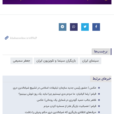
برچسب‌ها
سینمای ایران
بازیگران سینما و تلویزیون ایران
جعفر سمیعی
خبرهای مرتبط
عکس | حضور رئیس جدید سازمان تبلیغات اسلامی در تشییع ضیاءالدین دری
فیلم | رضا کیانیان: ما مردم بدی نیستیم چرا نباید یک روز خوش ببینیم؟
ظاهر جالب حمید گودرزی در شمایل یک روحانی/ عکس
فیلم | عصبانیت بازیگر طنز از مسخره کردن مردم
حرف‌های انتقادی بازیگری که ضیاءالدین دری حکم پدرش را داشت