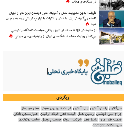
در شبکه‌های معاند
ظریف: بدون مدیریت تنش با آمریکا، حتی دوستان ایران هم از تهران
فاصله می‌گیرند/ایران نباید در مذاکرات با ترامپ قربانی روسیه و چین
شود
از سقوط در QS تا حذف از تایمز، وقتی سیاست دانشگاه را قربانی
می‌کند/ روایت حذف دانشگاه‌های ایران از رتبه‌بندی‌های جهانی
وبگردی
خبرآنلاین
راه نو آنلاین
بازی آنلاین
قیمت تلویزیون سونی
مبل مینیمال
جراح بینی گوشتی
پرشین هتل
قیمت آهن فولاد ایرانیان
اعتبارسنجی بانکی
قیمت طلا امروز
بلیط قطار
شرکت رادوکو
قیمت پروفیل
سایت یوتوتایمز
خرید اکانت chatgpt