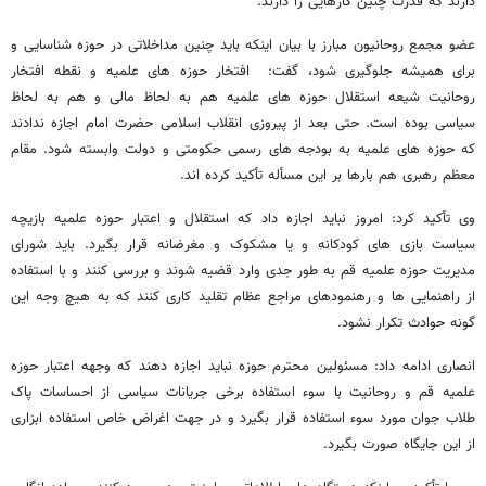
دارند که قدرت چنین کارهایی را دارند.
عضو مجمع روحانیون مبارز با بیان اینکه باید چنین مداخلاتی در حوزه شناسایی و
برای همیشه جلوگیری شود، گفت: افتخار حوزه های علمیه و نقطه افتخار
روحانیت شیعه استقلال حوزه های علمیه هم به لحاظ مالی و هم به لحاظ
سیاسی بوده است. حتی بعد از پیروزی انقلاب اسلامی حضرت امام اجازه ندادند
که حوزه های علمیه به بودجه های رسمی حکومتی و دولت وابسته شود. مقام
معظم رهبری هم بارها بر این مسأله تأکید کرده اند.
وی تأکید کرد: امروز نباید اجازه داد که استقلال و اعتبار حوزه علمیه بازیچه
سیاست بازی های کودکانه و یا مشکوک و مغرضانه قرار بگیرد. باید شورای
مدیریت حوزه علمیه قم به طور جدی وارد قضیه شوند و بررسی کنند و با استفاده
از راهنمایی ها و رهنمودهای مراجع عظام تقلید کاری کنند که به هیچ وجه این
گونه حوادث تکرار نشود.
انصاری ادامه داد: مسئولین محترم حوزه نباید اجازه دهند که وجهه اعتبار حوزه
علمیه قم و روحانیت با سوء استفاده برخی جریانات سیاسی از احساسات پاک
طلاب جوان مورد سوء استفاده قرار بگیرد و در جهت اغراض خاص استفاده ابزاری
از این جایگاه صورت بگیرد.