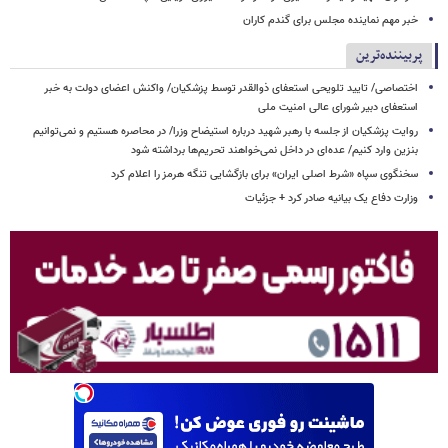
خبر مهم نماینده مجلس برای گندم کاران
پربیننده‌ترین
اختصاصی/ تایید تلویحی استعفای ذوالقدر توسط پزشکیان/ واکنش اعضای دولت به خبر
استعفای دبیر شورای عالی امنیت ملی
روایت پزشکیان از جلسه با رهبر شهید درباره استیضاح وزرا/ در محاصره هستیم و نمی‌توانیم
بنزین وارد کنیم/ عده‌ای در داخل نمی‌خواهند تحریم‌ها برداشته شود
سخنگوی سپاه «شرط اصلی ایران» برای بازگشایی تنگه هرمز را اعلام کرد
وزارت دفاع یک بیانیه صادر کرد + جزئیات