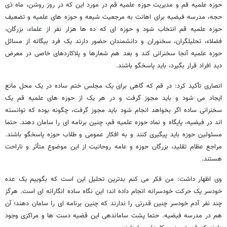
حوزه علمیه قم و مدیریت حوزه علمیه قم در مورد این که در روز روشن، ماه ذی
حجه، مدرسه فیضیه برای اهانت به مرجعیت شیعه و حوزه های علمیه و تضعیف
حوزه علمیه قم انتخاب شود و حوزه ای که ده ها هزار نفر از علماء، بزرگان،
فضلاء، تحلیلگران، سخنوران و دانشمندان حضور دارند یک فرد بیگانه از مسائل
حوزه علمیه آنجا سخنرانی کند و بعد هم شعارها و پلاکاردهای خاصی در معرض
دید افراد قرار بگیرد، باید پاسخگو باشند.
انصاری تأکید کرد: در قم که گاهی برای یک مجلس ختم ساده در یک محل مانع
ایجاد می شود و باید مجوز گرفت و در هر یک از حوزه های علمیه قم یک
سخنرانی ساده اگر بخواهد انجام شود باید مجوز گرفت، چگونه بوده که توانسته
اند در فیضیه، پایگاه و نماد حوزه علمیه قم، چنین برنامه ای را سامان دهند. حتما
مسئولین حوزه باید پیگیری کنند و به افکار عمومی و طلاب حوزه پاسخگو باشند.
مراجع عظام تقلید، بزرگان حوزه و عامه روحانیت از این موضوع متأثر و ناراحت
هستند.
وی اظهار داشت: من فکر می کنم بدترین تحلیل این است که بگوییم یک عده
خودسر یک حرکت خودسرانه انجام داده اند؛ این نگاه ساده انگارانه ای است. هرگز
چند نفر آدم خودسر چنین قدرتی را ندارند که چنین برنامه ای را سامان دهند؛ آن
هم در مدرسه فیضیه. حتما پشت ساماندهی این قضیه دست ها و مراکزی وجود