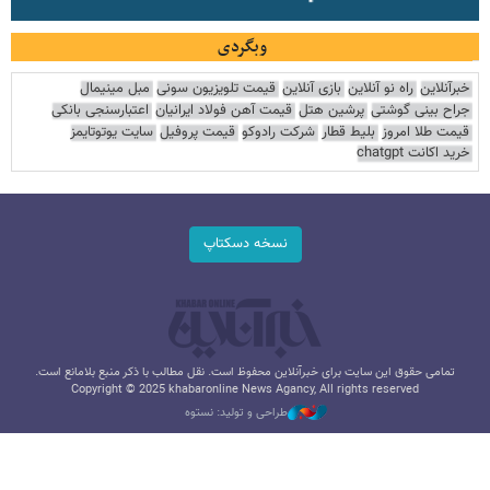
وبگردی
خبرآنلاین
راه نو آنلاین
بازی آنلاین
قیمت تلویزیون سونی
مبل مینیمال
جراح بینی گوشتی
پرشین هتل
قیمت آهن فولاد ایرانیان
اعتبارسنجی بانکی
قیمت طلا امروز
بلیط قطار
شرکت رادوکو
قیمت پروفیل
سایت یوتوتایمز
خرید اکانت chatgpt
نسخه دسکتاپ
تمامی حقوق این سایت برای خبرآنلاین محفوظ است. نقل مطالب با ذکر منبع بلامانع است.
Copyright © 2025 khabaronline News Agancy, All rights reserved
طراحی و تولید: نستوه