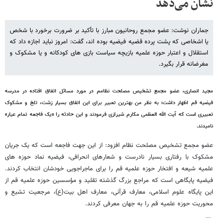
نشان می‌دهد
جماران نوشت: عضو مجمع روحانیون مبارز با تأکید بر ضرورت برخورد با شخص
یا اشخاصی که پشت پرده قضیه فیضیه بوده اند، گفت: امروز نباید اجازه داد که
استقلال و اعتبار حوزه علمیه بازیچه سیاست بازی های کودکانه و یا مشکوک و
مغرضانه قرار بگیرد.
مجید انصاری، عضو مجمع تشخيص مصلحت نظامم در مورد مسائل اتفاق افتاده در مدرسه
فیضیه قم اظهار داشت: به نظر من بهترین تعبیر برای این اتفاق بسیار زشت، تلخ و مشکوک
تعبیری است که آیت الله العظمی مکارم شیرازی فرمودند و این حادثه را «یک فاجعه تمام عیار»
نامیدند.
عضو مجمع تشخیص مصلحت نظام افزود: از این جهت فاجعه است که یک جریان
مشکوک با رفتاری بسیار نادرست و شعارهای انحرافی، فیضیه نماد حوزه های
علمیه شیعه و افتخار حوزه علمیه قم را برای ماجراجویی خودشان انتخاب کردند.
فیضیه پایگاهی است که مراجع بزرگ گذشته تقلید و مؤسسین حوزه علمیه قم از
این پایگاه علوم اسلامی، معارف قرآنی، معارف اهل بیت(ع)، مرجعیت تشیع و
محوریت حوزه علمیه قم را به جهان معرفی کردند.