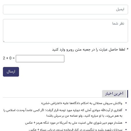
*
لطفا حاصل عبارت را در جعبه متن روبرو وارد کنید
2 + 0 =
ارسال
آخرین اخبار
واکنش سروش محلاتی به احکام دادگاه‌ها علیه «اعتراض خشن»
گفتاری از آیت‌الله جوادی آملی که دوباره مورد توجه قرار گرفت؛ اگر کسی عامداً وحدت اسلامی را
به هم می‌زند، با او مبارزه کنید، ولو عمامه من بر سرش باشد!
هشدار مهم دبیر شورای عالی امنیت ملی به آمریکا در مورد تنگه هرمز + عکس
سرداران شهید رشید و تنگسیری در کنار فرمانده نیروی دریایی سپاه + عکس