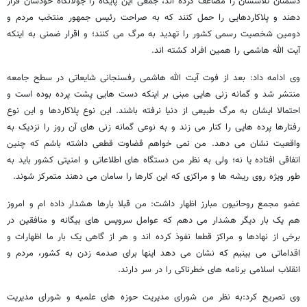
دشمنان تلاششان را مضاعف کرده اند، جمعی این پایگاه را جولانگاه خودشان قرار
دهند و پلاکاردهایی را حمل کنند که به صراحت رئیس جمهور منتخب مردم و
دومین شخصیت رسمی کشور را تهدید به مرگ می کنند؛ و اقرار ضمنی به اینکه
آیت الله هاشمی را همین افراد کشته اند.
وی ادامه داد: بعد از فوت آیت الله هاشمی رفسنجانی شایعاتی در سطح جامعه
منتشر شد و گمانه زنی هایی مبنی بر اینکه دست هایی پشت پرده بوده است و
احتمالا ایشان به مرگ طبیعی از دنیا نرفته باشند. این نوع پلاکاردها و این نوع
رفتارها پرده هایی را کنار می زند و به نوعی گمانه زنی های آن روز را نزدیک به
واقعیت نشان می دهد. من نمی خواهم قضاوت قطعی داشته باشم که چنین
اتفاقی افتاده یا نه؛ ولی به نظر من دستگاه های اطلاعاتی و امنیتی کشور باید به
طور ویژه روی ریشه ها و مراکزی که این کارها را سامان می دهند متمرکز شوند.
عضو مجمع روحانیون مبارز اظهار داشت: من قبلا بارها هشدار داده ام و امروز
هم یک بار دیگر هشدار می دهم که عوامل سرویس های بیگانه و منافقین در
برخی از نهادها و مراکز قطعا نفوذ کرده اند و هر از گاهی یک بار ما اظهارات و
اقداماتی می بینیم که نشان می دهد اینها برای صدمه زدن به کشور، مردم و
انقلاب اسلامی برنامه های خطرناکی را در سر دارند.
وی تصریح کرد:به نظر من شورای مدیریت حوزه های علمیه و شورای مدیریت