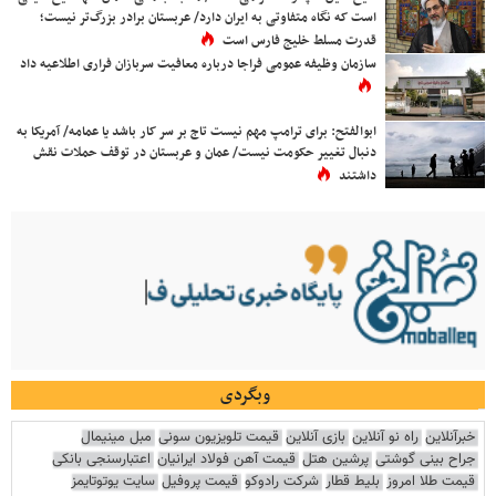
است که نگاه متفاوتی به ایران دارد/ عربستان برادر بزرگ‌تر نیست؛
قدرت مسلط خلیج فارس است
سازمان وظیفه عمومی فراجا درباره معافیت سربازان فراری اطلاعیه داد
ابوالفتح: برای ترامپ مهم نیست تاج بر سر کار باشد یا عمامه/ آمریکا به
دنبال تغییر حکومت نیست/ عمان و عربستان در توقف حملات نقش
داشتند
وبگردی
خبرآنلاین
راه نو آنلاین
بازی آنلاین
قیمت تلویزیون سونی
مبل مینیمال
جراح بینی گوشتی
پرشین هتل
قیمت آهن فولاد ایرانیان
اعتبارسنجی بانکی
قیمت طلا امروز
بلیط قطار
شرکت رادوکو
قیمت پروفیل
سایت یوتوتایمز