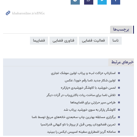
برچسب‌ها
ناسا
فعالیت فضایی
فناوری فضایی
فضاپیما
خبرهای مرتبط
استارتاپ «راکت لب» و پرتاب اولین موشک تجاری
اولین شکار جدید ناسا رقم خورد/ عکس
لمس خورشید با کاوشگر خورشیدی «پارکر»
تلاش ناسا برای ساخت ربات باکتری‌یاب در کُرات دیگر
طراحی سپر حرارتی برای فضاپیماها
کاوشگر پارکر به سوی خورشید پرتاب شد
برگزاری مسابقه بهترین چاپ سه‌بعدی خانه‌های مریخ توسط ناسا
تمرین فضانوردان روس قبل از پرواز با ناو کیهانی فدراتسیا
سامانه گریز اضطراری سفینه اسپیس ایکس را ببینید