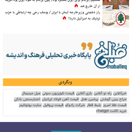
از آن خارج شد
راز دشمنی وزیرخارجه لبنان با ایران / یوسف رجی چه ارتباطی با حزب
نزدیک به اسرائیل دارد؟
وبگردی
خبرآنلاین
راه نو آنلاین
بازی آنلاین
قیمت تلویزیون سونی
مبل مینیمال
جراح بینی گوشتی
پرشین هتل
قیمت آهن فولاد ایرانیان
اعتبارسنجی بانکی
قیمت طلا امروز
بلیط قطار
شرکت رادوکو
قیمت پروفیل
سایت یوتوتایمز
خرید اکانت chatgpt