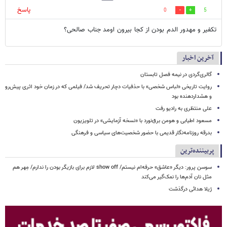
پاسخ
0
5
تکفیر و مهدور الدم بودن از کجا بیرون اومد جناب صالحی؟
آخرین اخبار
گالری‌گردی در نیمه فصل تابستان
روایت تاریخی «لباس شخصی» با حذفیات دچار تحریف شد/ فیلمی که در زمان خود اثری پیش‌رو
و هشداردهنده بود
علی منتظری به رادیو رفت
مسعود اطیابی و هومن برق‌نورد با «نسخه آزمایشی» در تلویزیون
بدرقه روزنامه‌نگار قدیمی با حضور شخصیت‌های سیاسی و فرهنگی
پربیننده‌ترین
سوسن پرور: دیگر «عاشق» حرفه‌ام نیستم/ show off لازم برای بازیگر بودن را ندارم/ مِهر هم
مثل نان آدم‌ها را نمک‌گیر می‌کند
ژیلا هدائی درگذشت