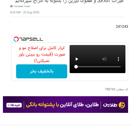
241243
ابزار کامل برای اصلاح مو و
صورت (قیمت رو ببینی باور
نمیکنی!)
باتخفیف بخر
کد مطلب
798742