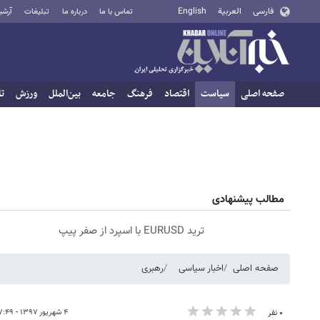
فارسی
العربية
English
تماس با ما
درباره ما
تبلیغات
آرشی
صفحه اصلی
سیاست
اقتصاد
فرهنگ
جامعه
بین‌الملل
ورزش
تا
مطالب پیشنهادی
ترید EURUSD با اسپرد از صفر پیپ
صفحه اصلی
اخبار سیاسی
رهبری
۴ شهریور ۱۳۹۷ - ۰۷:۴۹
۰ نفر