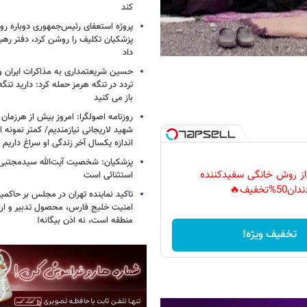
کند
پروژه استعفای رئیس‌جمهوری دوباره روی
پزشکیان تکلیف را روشن کرد، دفتر ره
داد
حسین شریعتمداری به مذاکرات ایران و
تردد در تنگه هرمز حمله کرد: دارید تنگه 
باز می کنید
روزنامه اصولگرا: امروز بیش از هرزمان 
شهید لاریجانی نیازمندیم/ کمتر نمونه ا
اندازه یکسال آخر زندگی او سراغ داریم
پزشکیان: شخصیت آیت‌الله سیدمجتبی 
 از روش خانگی سفیدکننده
استثنائی است
دان50%تخفیف🔥
تاکید نماینده تهران در مجلس بر حاکمی
امنیت خلیج فارس، محصول تدبیر و ار
منطقه است، نه اذن بیگانه!
تخفیف ویژه!