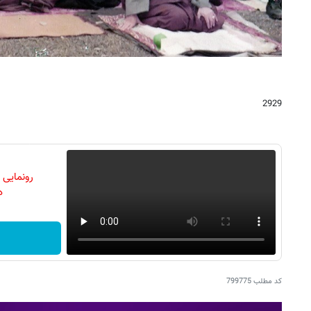
2929
رونمایی
دن
کد مطلب
799775