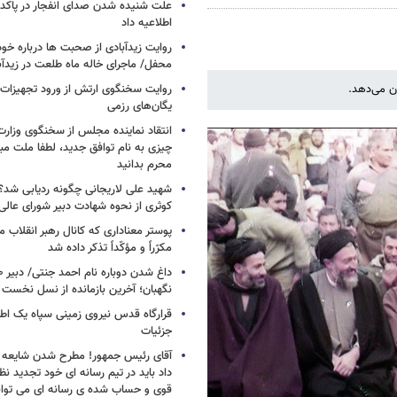
علت شنیده شدن صدای انفجار در پاک
اطلاعیه داد
روایت زیدآبادی از صحبت ها درباره خ
محفل/ ماجرای خاله ماه طلعت در زیدآب
ان می‌دهد.
روایت سخنگوی ارتش از ورود تجهیزات 
یگان‌های رزمی
انتقاد نماینده مجلس از سخنگوی وزارت 
چیزی به نام توافق جدید، لطفا ملت مبع
محرم بدانید
شهید علی لاریجانی چگونه ردیابی شد؟/
کوثری از نحوه شهادت دبیر شورای عالی
پوستر معناداری که کانال رهبر انقلاب 
مکرّراً و مؤکّداً تذکر داده شد
نگهبان؛ آخرین بازمانده از نسل نخست 
قرارگاه قدس نیروی زمینی سپاه یک اطل
جزئیات
آقای رئیس جمهور! مطرح شدن شایعه ا
داد باید در تیم رسانه ای خود تجدید نظر
قوی و حساب شده ی رسانه ای می توان