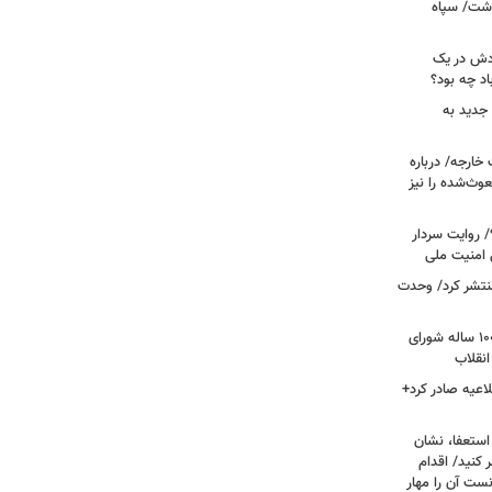
دشت/ سپاه
ودش در یک
اد چه بود؟
جدید به
خارجه/ درباره
وث‌شده را نیز
 روایت سردار
 امنیت ملی
منتشر کرد/ وحدت
داغ شدن دوباره نام احمد جنتی/ دبیر ۱۰۰ ساله شورای
انقلاب
اعیه صادر کرد+
ستعفا، نشان
 کنید/ اقدام
ست آن را مهار