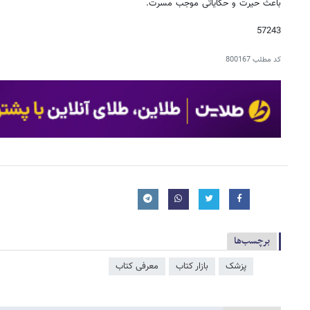
باعث حیرت و حکایاتی موجب مسرت.
57243
کد مطلب
800167
برچسب‌ها
پزشک
بازار کتاب
معرفی کتاب