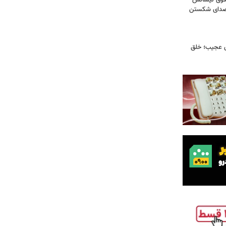
فوق‌ لیسانس
! صدای شکستن
ای عجیب؛ خلق