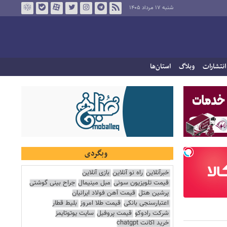
شنبه ۱۷ مرداد ۱۴۰۵
انتشارات
وبلاگ
استان‌ها
وبگردی
خبرآنلاین
راه نو آنلاین
بازی آنلاین
قیمت تلویزیون سونی
مبل مینیمال
جراح بینی گوشتی
پرشین هتل
قیمت آهن فولاد ایرانیان
اعتبارسنجی بانکی
قیمت طلا امروز
بلیط قطار
شرکت رادوکو
قیمت پروفیل
سایت یوتوتایمز
خرید اکانت chatgpt