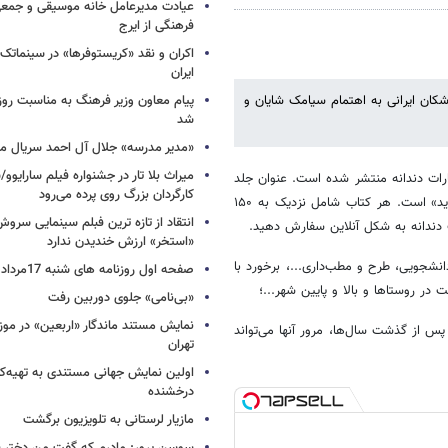
عیادت مدیرعامل خانه موسیقی و جمعی 
فرهنگی از ایرج
اکران و نقد «کریستوفرها» در سینماتک 
ایران
ها شامل مجموعه ۳۰۰ خاطره از دندان‌پزشکان ایرانی به اهتمام سیامک شایان و
پیام معاون وزیر فرهنگ به مناسبت روز 
شد
«مدیر مدرسه» جلال آل احمد سریال م
میراث بلا تار در جشنواره فیلم سارایوو
ارات دندانه منتشر شده است. عنوان جلد
کارگردان بزرگ روی پرده می‌رود
اول این کتاب «آقای کامل، خانم پارسیل» و جلد دوم «شما که دیروز مرد بودید» است. هر کتاب شامل نزدیک به ۱۵۰
انتقاد از تازه ترین فبلم سینمایی س
ت دندانه به شکل آنلاین سفارش دهید.
«استخر» ارزش خندیدن ندارد
نشجویی، طرح و مطب‌داری...، برخورد با
صفحه اول روزنامه های شنبه 17مرداد 1405
در روستاها و بالا و پایین شهر...؛
«بی‌نامی» جلوی دوربین رفت
نمایش مستند ماندگار «اربعین» در مو
پس از گذشت سال‌ها، مرور آنها می‌تواند
تهران
اولین نمایش جهانی مستندی به تهیه‌کن
درخشنده
مازیار لرستانی به تلویزیون برگشت