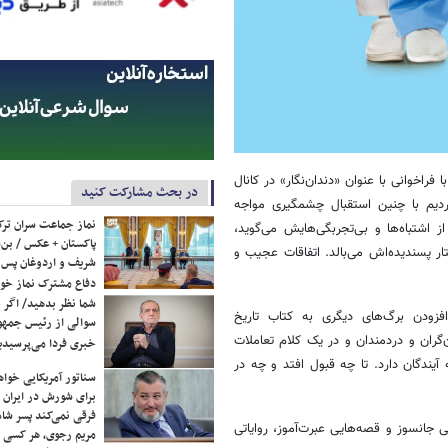
ری این داستانک‌ها آمده است: «نوروز ۹۶ وقتی که با فراخوانی با عنوان «دندان‌نگار» در کانال
در بحث مشارکت کنید
کردیم با چنین استقبال چشمگیری مواجه
نماز جماعت سران ترک
شتباه‌ها و بی‌تجربگی‌هایش می‌گوید،
پاکستان + عکس / بن‌س
ر پسندیده‌اش می‌بالد. اتفاقات عجیب و
شریف و اردوغان پس ا
دفاع مشترک نماز خوا
شما نظر بدهید/ اگر خ
زودن برگ‌های دیگری به کتاب تاریخ
سوالی از رئیس جمه
‌گران و دردمندان و در یک کلام تعاملات
خبری فردا می‌پرسیدی
یندگان دارد. تا چه قبول افتد و چه در
سناتور آمریکایی خواه
برای شورش در ایران 
فرقی نمی‌کند پسر شاه 
انسوز و قصه‌هایی عبرت‌آموز، روایاتی
مریم رجوی، هر کسی 