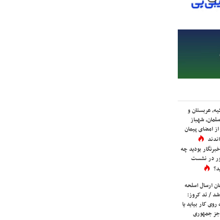
یه، عربستان و
لمان، شهباز
ز امضای پیمان
ندند
برنگار بودید چه
ور در نشست
د؟
ان ارسال اسلحه
شد / تد کروز:
روی کار بیاید یا
جز جمهوری