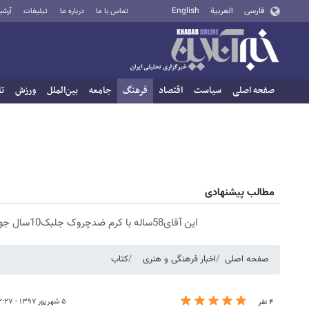
فارسی
العربية
English
تماس با ما
درباره ما
تبلیغات
آرشی
صفحه اصلی
سیاست
اقتصاد
فرهنگ
جامعه
بین‌الملل
ورزش
تا
مطالب پیشنهادی
این آقای58ساله با کرم ضدچروک جلبک10سال جوان شد(سفارش با تخفیف)
صفحه اصلی
اخبار فرهنگی و هنری
کتاب
۵ شهریور ۱۳۹۷ - ۱۲:۲۷
۴ نفر