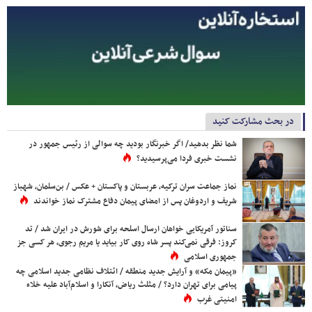
در بحث مشارکت کنید
شما نظر بدهید/ اگر خبرنگار بودید چه سوالی از رئیس جمهور در
نشست خبری فردا می‌پرسیدید؟
نماز جماعت سران ترکیه، عربستان و پاکستان + عکس / بن‌سلمان، شهباز
شریف و اردوغان پس از امضای پیمان دفاع مشترک نماز خواندند
سناتور آمریکایی خواهان ارسال اسلحه برای شورش در ایران شد / تد
کروز: فرقی نمی‌کند پسر شاه روی کار بیاید یا مریم رجوی، هر کسی جز
جمهوری اسلامی
«پیمان مکه» و آرایش جدید منطقه / ائتلاف نظامی جدید اسلامی چه
پیامی برای تهران دارد؟ / مثلث ریاض، آنکارا و اسلام‌آباد علیه خلاء
امنیتی غرب