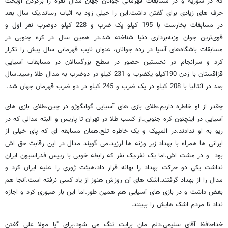
که در سوریه و در مسابقات قهرمانی جوانان جهان مدال نقره را برگردن آویخت
حرف های زیادی برای گفتن داشت.این را خیلی زود به اثبات رساند.یک سال بعد
در مسابقات بخارست با 195 کیلو یک ضرب و 228 کیلو دوضرب نفر اول و
قوی‌ترین جوان وزنه‌برداری دنیا شناخته شد.در همین سال در کره جنوبی در
مسابقات باشگاه‌های آسیا در رده جوانان، عنوان نایب قهرمانی سال پیش را تکرار
کرد و سرانجام در نخستین حضور در سطح بزرگسالان در مسابقات آسیایی
قزاقستان با زدن 190کیلو یکضرب و 231 کیلو در دوضرب به مدال طلا رسید.سال
بعد در آنتالیا با 208 کیلو در یک ضرب و 245 کیلو در دو ضرب قهرمان جهان شد.
چقدر از او خاطره داریم.طلای بازی های آسیایی گوانگوژو در چین،طلای بازی های
آسیایی در اینچئون کره جنوبی.از کسب طلا در تهران تا پاریس و البته مدالی که در
ریو به او ندادند.در المپیک و یک خاطره تلخ.همان مسابقه ای که پای خیلی از
ایرانی ها همراه با بهداد زیر وزنه ها لرزید.می گویند مدال در این رقابت حق اش
بود و در مشت اش.اما یک نفر،یک نفر که رابطه خوبی با رییس فدراسیون ایران
نداشت یکی دو حرکت بهداد را بهانه قرار داد،هیئت ژوری را علیه ایران کرد و
مدال را از بهداد گرفتند.اشک های آن روزش هنوز از یاد کسی نرفته است.آنجا هم
بغض داشت و در بازی های آسیایی هم همین طور.اما این بار صبوری کرد و اجازه
نداد تا مردم اشک هایش را ببینند.
خداحافظ آقای سلیمی.دلم مان برایت تنگ می شود.برای "یا مولا علی گفتن