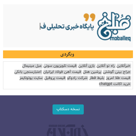
وبگردی
خبرآنلاین
راه نو آنلاین
بازی آنلاین
قیمت تلویزیون سونی
مبل مینیمال
جراح بینی گوشتی
پرشین هتل
قیمت آهن فولاد ایرانیان
اعتبارسنجی بانکی
قیمت طلا امروز
بلیط قطار
شرکت رادوکو
قیمت پروفیل
سایت یوتوتایمز
خرید اکانت chatgpt
نسخه دسکتاپ