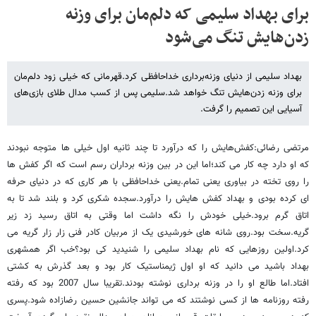
برای بهداد سلیمی که دلم‌مان برای وزنه‌
زدن‌هایش تنگ می‌شود
بهداد سلیمی از دنیای وزنه‌برداری خداحافظی کرد.قهرمانی که خیلی زود دلم‌مان
برای وزنه‌ زدن‌هایش تنگ خواهد شد.سلیمی پس از کسب مدال طلای بازی‌های
آسیایی این تصمیم را گرفت.
مرتضی رضائی:کفش‌هایش را که درآورد تا چند ثانیه اول خیلی ها متوجه نبودند
که او دارد چه کار می کند؛اما این در بین وزنه برداران رسم است که اگر کفش ها
را روی تخته در بیاوری یعنی تمام.یعنی خداحافظی با هر کاری که در دنیای حرفه
ای کرده بودی و بهداد کفش هایش را درآورد.سجده شکری کرد و بلند شد تا به
اتاق گرم برود.خیلی خودش را نگه داشت اما وقتی به اتاق رسید زد زیر
گریه.سخت بود.روی شانه های خورشیدی یک از مربیان کادر فنی زار زار گریه می
کرد.اولین روزهایی که نام بهداد سلیمی را شنیدید کی بود؟خب اگر همشهری
بهداد باشید می دانید که او اول ژیمناستیک کار بود و بعد گذرش به کشتی
افتاد.اما طالع او را در وزنه برداری نوشته بودند.تقریبا سال 2007 بود که رفته
رفته روزنامه ها از کسی نوشتند که می تواند جانشین حسین رضازاده شود.پسری