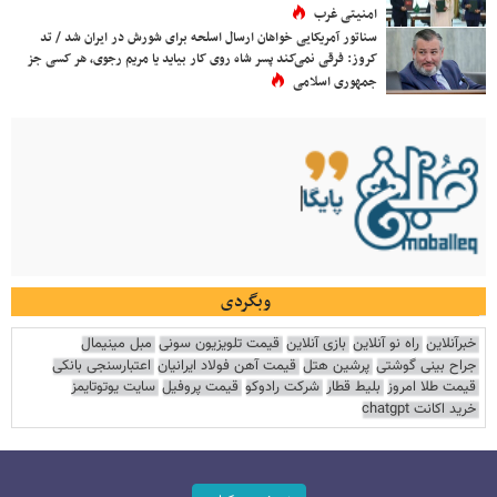
امنیتی غرب
سناتور آمریکایی خواهان ارسال اسلحه برای شورش در ایران شد / تد
کروز: فرقی نمی‌کند پسر شاه روی کار بیاید یا مریم رجوی، هر کسی جز
جمهوری اسلامی
وبگردی
خبرآنلاین
راه نو آنلاین
بازی آنلاین
قیمت تلویزیون سونی
مبل مینیمال
جراح بینی گوشتی
پرشین هتل
قیمت آهن فولاد ایرانیان
اعتبارسنجی بانکی
قیمت طلا امروز
بلیط قطار
شرکت رادوکو
قیمت پروفیل
سایت یوتوتایمز
خرید اکانت chatgpt