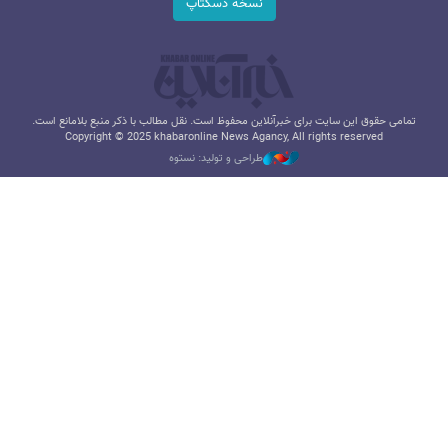
نسخه دسکتاپ
تمامی حقوق این سایت برای خبرآنلاین محفوظ است. نقل مطالب با ذکر منبع بلامانع است.
Copyright © 2025 khabaronline News Agancy, All rights reserved
طراحی و تولید: نستوه