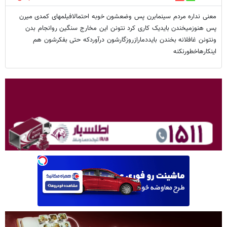
معنی نداره مردم سینمابرن پس وضعشون خوبه احتمالافیلمهای کمدی میرن
پس هنوزمیخندن بایدیک کاری کرد نتونن این مخارج سنگین روانجام بدن
ونتونن غافلانه بخندن بایددمارازروزگارشون درآوردکه حتی بفکرشون هم
اینکارهاخطورنکنه