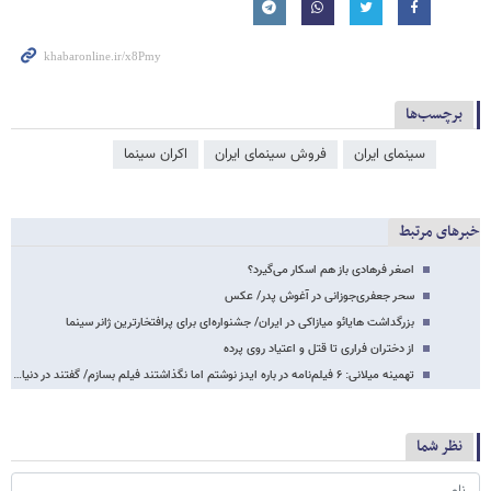
برچسب‌ها
سینمای ایران
فروش سینمای ایران
اکران سینما
خبرهای مرتبط
اصغر فرهادی باز هم اسکار می‌گیرد؟
سحر جعفری‌جوزانی در آغوش پدر/ عکس
بزرگداشت هایائو میازاکی در ایران/ جشنواره‌ای برای پرافتخارترین ژانر سینما
از دختران فراری تا قتل و اعتیاد روی پرده
تهمینه میلانی: ۶ فیلم‌نامه در باره ایدز نوشتم اما نگذاشتند فیلم بسازم/ گفتند در دنیا…
نظر شما