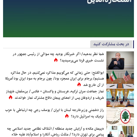
در بحث مشارکت کنید
شما نظر بدهید/ اگر خبرنگار بودید چه سوالی از رئیس جمهور در
نشست خبری فردا می‌پرسیدید؟
ابوالفتح: حتی زمانی که می‌گوییم مذاکره نمی‌کنیم، در حال مذاکره
هستیم/ برجام برای ایران معجزه بود/ چون برجام به سود ایران بود آمریکا
از آن خارج شد
نماز جماعت سران ترکیه، عربستان و پاکستان + عکس / بن‌سلمان، شهباز
شریف و اردوغان پس از امضای پیمان دفاع مشترک نماز خواندند
راز دشمنی وزیرخارجه لبنان با ایران / یوسف رجی چه ارتباطی با حزب
نزدیک به اسرائیل دارد؟
«پیمان مکه» و آرایش جدید منطقه / ائتلاف نظامی جدید اسلامی چه
پیامی برای تهران دارد؟ / مثلث ریاض، آنکارا و اسلام‌آباد علیه خلاء