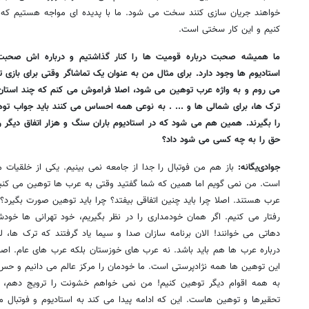
خواهند جریان سازی کنند سخت می شود. ما با پدیده ای مواجه هستیم که 
کنیم و این کار سختی است.
ما همیشه صحبت درباره قومیت ها را کنار گذاشتیم و درباره اش صحبت 
استادیوم ها وجود دارد. برای مثال من به عنوان یک تماشاگر وقتی برای بازی 
می روم و به واژه عرب توهین می شود، اصلا فراموش می کنم که چند استا
ترک ها، برای شمالی ها و ... . به نوعی همه احساس می کنند باید جواب تو
را بگیرند. همین هم می شود که در استادیوم باران سنگ و هزار اتفاق دیگر ر
حق را به چه کسی می شود داد؟
جوادی‌یگانه:
باز هم من فوتبال را جدا از جامعه نمی بینیم. یکی از خلقیات م
است. من نمی گویم اما همین که شما گفتید وقتی به عرب ها توهین می کنیم
عرب هستند. اصلا چرا باید چنین اتفاقی بیفتد؟ چرا باید توهین صورت بگیرد؟
رفتار می کنیم. اگر همان خودمداری را در نظر بگیریم، خود تهرانی ها خودش
دهاتی می خوانند! الان برنامه سازان صدا و سیما یاد گرفتند که ترک ها،
درباره عرب ها هم باید باشد. نه عرب های خوزستان بلکه عرب های عام. اصل
این توهین ها همه نژادپرستی است. ما خودمان را مرکز عالم می دانیم و حس 
به همه اقوام دیگر توهین کنیم! من نمی خواهم خشونت را ترویج دهم، 
تحقیرها و توهین هاست. این که ادامه پیدا می کند به استادیوم و فوتبال م