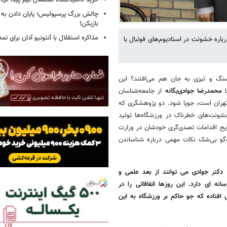
خرید ناامیدکننده استقلال تیم پیدا کرد
چالش بزرگ پرسپولیس؛ پایان دادن به 
بازیکن!
مذاکره استقلال با آنتونیو آدان برای تمد
رباره خشونت در استادیوم‌های فوتبال با
سنگ و تیزی به جان هم می‌افتند؟ این
ا
محمدرضا جوادی‌یگانه
از جامعه‌شناسان
تهران است، جویا شود. دو پژوهشگری که
شونت‌های خطرناک در ورزشگاه‌ها تولید
صریح اقدامات تصدی‌گری خودشان در وزارت
گو بی‌شک نکات مهمی درباره شناساندن
دکتر جوادی می توانند از بعد علمی و
ه ای دارد. این روزها اتفافاتی را در
افتاده که جو حاکم بر ورزشگاه به این