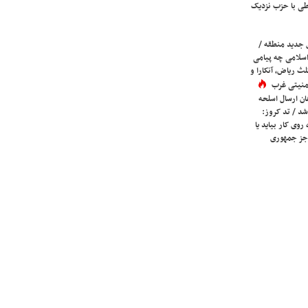
ی با حزب نزدیک
 جدید منطقه /
اسلامی چه پیامی
لث ریاض، آنکارا و
 امنیتی غرب
ان ارسال اسلحه
شد / تد کروز:
روی کار بیاید یا
جز جمهوری