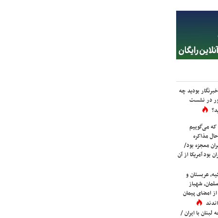
برنگار بودید چه
ور در نشست
د؟
که می‌گوییم
حال مذاکره
ران معجزه بود/
ن بود آمریکا از آن
یه، عربستان و
لمان، شهباز
ز امضای پیمان
ندند
لبنان با ایران /