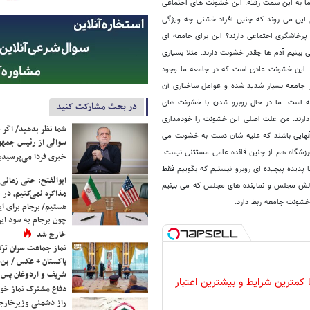
 به این سمت رفته. این خشونت های اجتماعی
 این می روند که چنین افراد خشنی چه ویژگی
 پرخاشگری اجتماعی دارند؟ این برای جامعه ای
 بینیم آدم ها چقدر خشونت دارند. مثلا بسیاری
. این خشونت عادی است که در جامعه ما وجود
جامعه بسیار شدید شده و عوامل ساختاری آن
ه است. ما در حال روبرو شدن با خشونت های
در بحث مشارکت کنید
دارند. من علت اصلی این خشونت را خودمداری
شما نظر بدهید/ اگر خ
 آنهایی باشند که علیه شان دست به خشونت می
سوالی از رئیس جمه
ورزشگاه هم از چنین قائده عامی مستثنی نیست.
خبری فردا می‌پرسیدی
 پدیده پیچیده ای روبرو نیستیم که بگوییم فقط
ابوالفتح: حتی زمانی 
ثالش مجلس و نماینده های مجلس که می بینیم
مذاکره نمی‌کنیم، در 
شونت جامعه ربط دارد.
هستیم/ برجام برای ای
چون برجام به سود ایرا
خارج شد
نماز جماعت سران ترک
پاکستان + عکس / بن‌س
شریف و اردوغان پس ا
ا کمترین شرایط و بیشترین اعتبار
دفاع مشترک نماز خوا
راز دشمنی وزیرخارجه 