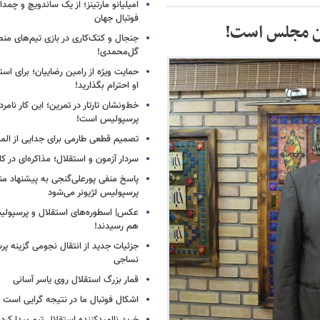
امیلیانو مارتینز؛ از یک ساندویچ و چمد
فوتبال جهان
ان مجلس است!
جنجال و کتک‌کاری در بازی تیم‌های منص
گل‌محمدی!
حمایت ویژه از رامین رضاییان؛ برای است
او احترام بگذارید!
خط‌ونشان تارتار در تمرین؛ این کار نامر
پرسپولیس است!
تصمیم قطعی طارمی برای جدایی از الم
سردار آزمون و استقلال؛ مذاکره‌ای در کار
پاسخ منفی پورعلی‌گنجی به پیشنهاد م
پرسپولیس لژیونر می‌شود
عکس| اسطوره‌های استقلال و پرسپولی
هم رسیدند!
جزئیات جدید از انتقال نجومی گزینه پ
نساجی
قمار بزرگ استقلال روی یاسر آسانی
اشکال فوتبال ما در نتیجه گرایی است