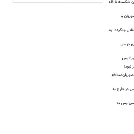
ان شکسته تا قله
وریان و
قلال جنگیده، به
دی در حق
پیاکوس
 نبود!
نصوریان/مدافع
س در خارج به
رسپولیس به