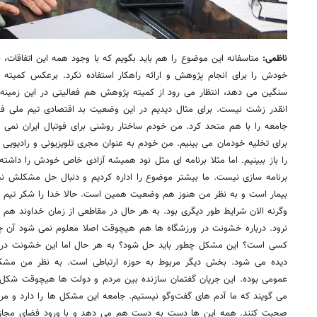
ناظمی:
متاسفانه این موضوع را هم باید بگویم که با وجود همه این اتفاقات، 
خودش را برای انجام پژوهش و ارائه راهکار استفاده نکرد. برعکس کمیته
سنگین می دهد، انتظار می رود از کمیته پژوهش هم فعالیتی در این زمینه 
انقدر زشت نیست. برای مثال دیدیم در این وضعیت بد اقتصادی تیم ملی فو
جامعه را با هم متحد کرد. من خودم ساختار روشنی برای فوتبال ایران نمی ب
برای تخلیه خودمان می بینیم. من خودم به عنوان مجری تلویزیونی و رادیوی
را باز ببینیم. اما مثلا برنامه ای مثل نود همیشه آزادی خاص خودش را داش
برنامه سازی نیست. ما بیشتر موضوع را اداره کردیم و دنبال حل مشکلش ن
بیمار است و به نظر من هنوز هم وضعیت همین است. حالا خدا را شکر تیم 
وگرنه الان شرایط طور دیگری بود. به هر حال در مقاطعی از زمان خداوند هم ل
نرود. درباره خشونت در ورزشگاه ها هم هیچوقت اصلا معلوم نمی شود آن چا
کسی است؟ این مشکل چطور باید حل شود؟ به هر حال اما این خشونت در ه
دیده می شود. بخش دیگر مربوط به حوزه ارتباطی است. به نظر من مشکل
عمومی بوده. این جریان گفتمان سازنده بین مردم و دولت ها هیچوقت شکل
می گویند که ما آدم های گفت‌وگو نیستیم. جامعه این مشکل ها را دارد و مردم 
صحبت کنند. همه این ها دست به دست هم می دهد و با ورود فضای مجاز