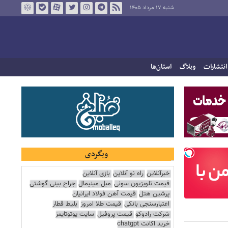
شنبه ۱۷ مرداد ۱۴۰۵
انتشارات
وبلاگ
استان‌ها
وبگردی
خبرآنلاین
راه نو آنلاین
بازی آنلاین
قیمت تلویزیون سونی
مبل مینیمال
جراح بینی گوشتی
پرشین هتل
قیمت آهن فولاد ایرانیان
اعتبارسنجی بانکی
قیمت طلا امروز
بلیط قطار
شرکت رادوکو
قیمت پروفیل
سایت یوتوتایمز
خرید اکانت chatgpt