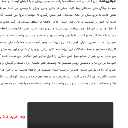
جوادی‌یگانه:
من فکر می کنم مسئله خشونت مخصوص ورزش و یا فوتبال نیست. جامعه ما
هم به ویژگی های مختلفی ربط دارد. خیلی ها وقتی چنین چیزی را بررسی می کنند سراغ
هایی دارند یا برای مثال در خانه خودشان هم چنین رفتاری از خودشان بروز می دهند؟ آیا
است که حدی از خشونت در آن نرمال است. اما در جامعه ما اینطور نیست. در رفتار عادی می
از قتل ها در ایران قتل های برنامه ریزی نشده و بدون عمد است. یعنی خشونت در لحظه
دارد و یک مشکل جدی است. ما با این وضعیت روبرو هستیم و در آن وضعیت خشونت در 
هم زیاد است. همین دعوای قومی که این روزها به وجود آمده زمینه خشونت های جامع
افزاینده هستیم و همه مشکلات این روزها هم تاثیر زیادی روی بدتر شدن چنین وضعیتی 
می بینم. یعنی غیر از خودم هیچ کس دیگری را قبول ندارم. این دیگران می توانند همه
زنم. بنا بر این ما با وضعیتی روبرو هستیم که وضعیت عام جامعه ایران است و فوتبال و 
چیزی که ما داریم می بینیم، ویترین برجسته شده خشونت در جامعه ماست. بنا بر این ما با
چنین اتفاقی در ورزشگاه می افتد. این خشونت در جامعه هم دیده می شود. کوچکترین م
چقدر همیشه با هم دعوا دارند. پس این وضعیت از وضعیت جامعه مجزا نیست و به همان خ
وام خرید کالا ب