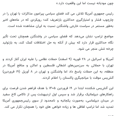
چون مودبانه نیست اما این واقعیت دارد.»
رئیس جمهوری آمریکا تلاش می کند فضای سیاسی پیرامون مذاکرات با تهران را در
چارچوب فشار و امتیازگیری حداکثری بازتعریف کند؛ رویکردی که در ماه‌های اخیر
به‌طور مستمر در سیاست خارجی واشنگتن نسبت به ایران مشاهده شده است.
مواضع ترامپ نشان می‌دهد که فضای سیاسی در واشنگتن همچنان تحت تأثیر
نگاه حداکثری قرار دارد که بیش از آنکه به حل اختلافات کمک کند، به بازتولید
چرخه تنش منجر می شود.
آمریکا و اسرائیل در ۲۸ فوریه (۹ اسفند) حملات نظامی را علیه ایران آغاز کردند و
تهران با حملاتی به سرزمین‌های اشغالی فلسطین و اماکن و منافع آمریکا در
منطقه، به این حملات پاسخ داد اما واشنگتن و تهران در ۸ آوریل (۱۹ فروردین)
آتش‌بس موقت با میانجیگری پاکستان را اعلام کردند.
این آتش‌بس شکننده ابتدا در ۱۹ فروردین ۱۴۰۵ با هدف فراهم شدن فرصت برای
راهکارهای دیپلماتیک برقرار شد و سپس اول اردیبهشت پس از ناکامی کاخ سفید
در میدان دیپلماسی، به‌صورت یکجانبه و نامحدود از سوی رئیس‌جمهوری آمریکا
تمدید شد اما ترامپ لفاظی ها و زیاده خواهی های خود را همچنان تکرار می کند.