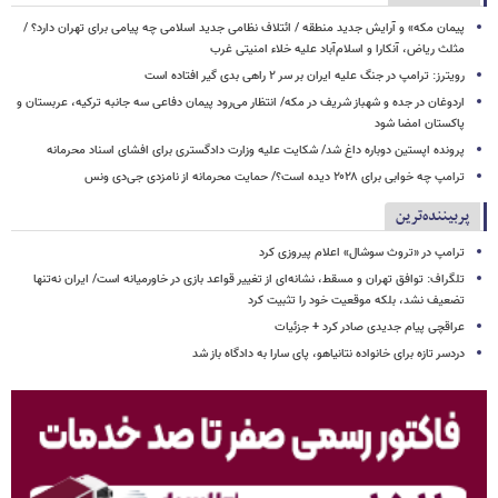
پیمان مکه» و آرایش جدید منطقه / ائتلاف نظامی جدید اسلامی چه پیامی برای تهران دارد؟ /
مثلث ریاض، آنکارا و اسلام‌آباد علیه خلاء امنیتی غرب
رویترز: ترامپ در جنگ علیه ایران بر سر ۲ راهی بدی گیر افتاده است
اردوغان در جده و شهباز شریف در مکه/ انتظار می‌رود پیمان دفاعی سه جانبه ترکیه، عربستان و
پاکستان امضا شود
پرونده اپستین دوباره داغ شد/ شکایت علیه وزارت دادگستری برای افشای اسناد محرمانه
ترامپ چه خوابی برای ۲۰۲۸ دیده است؟/ حمایت محرمانه از نامزدی جی‌دی ونس
پربیننده‌ترین
ترامپ در «تروث سوشال» اعلام پیروزی کرد
تلگراف: توافق تهران و مسقط، نشانه‌ای از تغییر قواعد بازی در خاورمیانه است/ ایران نه‌تنها
تضعیف نشد، بلکه موقعیت خود را تثبیت کرد
عراقچی پیام جدیدی صادر کرد + جزئیات
دردسر تازه برای خانواده نتانیاهو، پای سارا به دادگاه باز شد