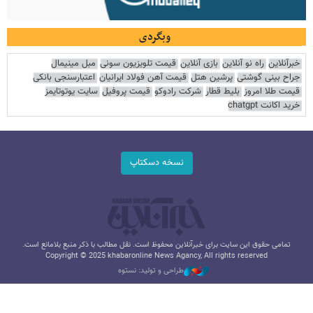
وبگردی
خبرآنلاین
راه نو آنلاین
بازی آنلاین
قیمت تلویزیون سونی
مبل مینیمال
جراح بینی گوشتی
پرشین هتل
قیمت آهن فولاد ایرانیان
اعتبارسنجی بانکی
قیمت طلا امروز
بلیط قطار
شرکت رادوکو
قیمت پروفیل
سایت یوتوتایمز
خرید اکانت chatgpt
نسخه دسکتاپ
تمامی حقوق این سایت برای خبرآنلاین محفوظ است. نقل مطالب با ذکر منبع بلامانع است.
Copyright © 2025 khabaronline News Agancy, All rights reserved
طراحی و تولید: نستوه