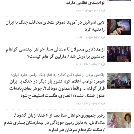
توانمندی نظامی دارند
۱۴۰۵-۰۴-۳۱ ۰۷:۱۳
لابی اسرائیل در آمریکا دموکرات‌های مخالف جنگ با ایران
را تنبیه کرد
۱۴۰۵-۰۴-۲۷ ۱۲:۴۳
از مددکاری معلولان تا صندلی سنا؛ خواهر لیندسی گراهام
جانشین برادرش شد / دارلین گراهام کیست؟
۱۴۰۵-۰۴-۲۳ ۱۰:۴۲
واکنش برخی از نمایندگان کنگره به آغاز جنگ ترامپ علیه ایران؛
شومر: ترامپ اعلام کرد کشور بار دیگر در جنگ با ایران
قرار گرفته... واقعاً؟ ممنون دونالد!/ جوهر تفاهم‌نامه‌ات
هنوز خشک نشده/ انصاری:هگست استیضاح شود
۱۴۰۵-۰۴-۲۳ ۰۹:۱۲
رهبر جمهوری‌خواهان سنا بعد از ۴ هفته زبان گشود /
مک‌کانل: به دلیل زمین خوردگی در بیمارستان بستری شدم
/ سکته نکرده‌ام سرطان هم ندارم