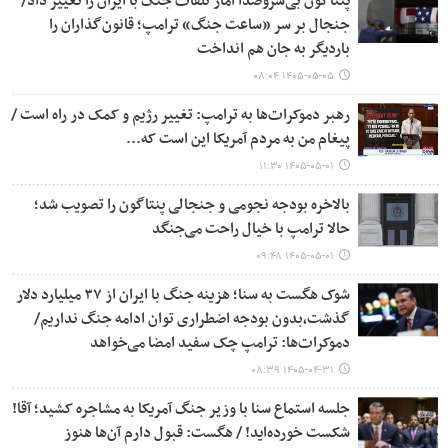
پنتاگون بی‌سروصدا آمار تلفات جنگ با ایران را تغییر داد/
جنجال بر سر «ساعت جنگ» ترامپ؛ قانون‌گذاران را
باردیگر به جان هم انداخت
۱۴۰۵-۰۵-۰۵ ۰۸:۰۴
رهبر دموکرات‌ها به ترامپ: تغییر رژیم و کمک در راه است /
پیغام من به مردم آمریکا این است که...
۱۴۰۵-۰۵-۰۱ ۱۱:۳۰
بالاخره بودجه نجومی و جنجالی پنتاگون را تصویب شد؛
حالا ترامپ با خیال راحت می‌جنگد
۱۴۰۵-۰۵-۰۱ ۰۹:۴۸
شوک هگست به سنا؛ هزینه جنگ با ایران از ۳۷ میلیارد دلار
گذشت،بدون بودجه اضطراری توان ادامه جنگ نداریم/
دموکرات‌ها: ترامپ چک سفید امضا می‌خواهد
۱۴۰۵-۰۴-۳۱ ۰۸:۳۹
جلسه استماع سنا با وزیر جنگ آمریکا به مشاجره کشید؛ آقا!
شکست خورده‌اید! / هگست: قبول دارم آن‌ها هنوز