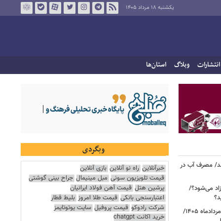
یکشنبه ۱۸ مرداد ۱۴۰۵
انتشارات
وبلاگ
استان‌ها
وبگردی
د/ مصرف آب در
خبرآنلاین
راه نو آنلاین
بازی آنلاین
قیمت تلویزیون سونی
مبل مینیمال
جراح بینی گوشتی
پرشین هتل
قیمت آهن فولاد ایرانیان
اد می‌شود؟/
اعتبارسنجی بانکی
قیمت طلا امروز
بلیط قطار
د؟
شرکت رادوکو
قیمت پروفیل
سایت یوتوتایمز
قیمت دلار، یورو و سایر ارزها امروز ۱۸ مردادماه ۱۴۰۵/
خرید اکانت chatgpt