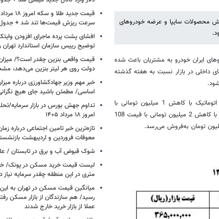
دلار وارد کانال جدید قیمتی شد + جدو
روش محصولات سایپا و عرضه خودروهای
سرعت ریزش قیمت‌ها تند شد + جدول
د.
افشای پشت پرده ماجرای افزودن وایت
توضیح رییس سازمان استاندارد تهران را
قیمت واقعی بنزین چقدر است؟/ میزان ی
های ایران خودرو به مشتریان باعث شده
دولت روی هر لیتر بنزین می‌دهد، م
ی داخلی در بازار نسبت به هفته گذشته
خبر مهم وزیر جهادکشاورزی درباره میزان
اساسی/ مطمئن باشید جای هیچ نگران
قیمت پژو405 GLX با کاهش 4 میلیون تومانی 55 میلیون تومان، پژو207 اتوماتیک با کاهش 1 میلیون تومانی با
تداوم جهش بورس در بازار سرمایه/تحلیل
قیمت106 میلیون تومان مورد معامله قرار می‌گیرد. همچنین ساندرو اتوماتیک با کاهش 2 میلیون تومانی با قیمت 108
امروز ۱۸ مرداد ۱۴۰۵
تازه‌ترین خبر تامین اجتماعی درباره زما
معوقات فروردین و اردیبهشت بازنشست
شوک قبوض آب و برق در تابستان /
متری در این منطقه چقدر سرمایه نیاز د
میانگین قیمت مسکن در تهران به ای
رسید/ هم سازندگان از بازار مسکن رفتن
عملا از بازار خرید خارج شدند