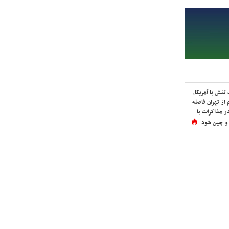
نش با آمریکا،
از تهران فاصله
در مذاکرات با
 و چین شود