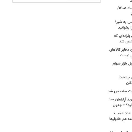
ل
قیمت جدید طلا و سکه امروز ۱۸ مردادماه ۱۴۰۵/
کس به شیر/
 بخوانید
ارانه‌ای که
شخص شد
 ذخایر کالاهای
ی نیست
 بازار سهام
ن پرداخت
گان
 علت مشخص شد
لیست قیمت خرید مسکن در پونک/ خرید آپارتمان ۱۰۰
ارد؟ + جدول
ن عدد عجیب
د؛ عم خانوارها