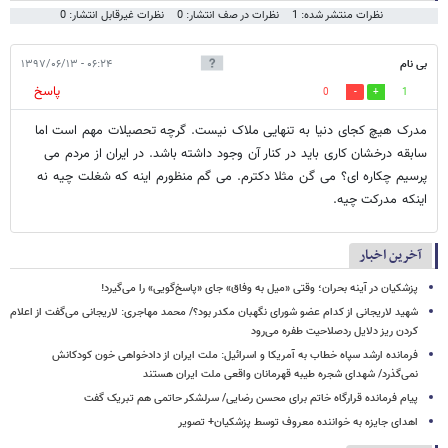
نظرات منتشر شده: 1
نظرات در صف انتشار: 0
نظرات غیرقابل انتشار: 0
بی نام
۰۶:۲۴ - ۱۳۹۷/۰۶/۱۳
پاسخ
0
1
مدرک هیچ کجای دنیا به تنهایی ملاک نیست. گرچه تحصیلات مهم است اما
سابقه درخشان کاری باید در کنار آن وجود داشته باشد. در ایران از مردم می
پرسیم چکاره ای؟ می گن مثلا دکترم. می گم منظورم اینه که شغلت چیه نه
اینکه مدرکت چیه.
آخرین اخبار
پزشکیان در آینه بحران؛ وقتی «میل به وفاق» جای «پاسخ‌گویی» را می‌گیرد!
شهید لاریجانی از کدام عضو شورای نگهبان مکدر بود؟/ محمد مهاجری: لاریجانی می‌گفت از اعلام
کردن ریز دلایل ردصلاحیت طفره می‌رود
فرمانده ارشد سپاه خطاب به آمریکا و اسرائیل: ملت ایران از دادخواهی خون کودکانش
نمی‌گذرد/ شهدای شجره طیبه قهرمانان واقعی ملت ایران هستند
پیام فرمانده قرارگاه خاتم برای محسن رضایی/ سرلشکر حاتمی هم تبریک گفت
اهدای جایزه به خواننده معروف توسط پزشکیان+ تصویر