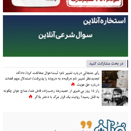
در بحث مشارکت کنید
رأی جنجالی درباره تغییر نام؛ ثبت‌احوال مخالفت کرد/ دادگاه
تجدیدنظر تغییر نام «رقیه» به «رویا» را پذیرفت/ استدلال مهم قضات
درباره حق هویت
راز ۱۵ روز بی‌خبری از حمیدرضا رجب‌زاده فاش شد/ مداح جوان چگونه
به قتل رسید؟ روایت یک قرار مرگ با دختر بلاگر