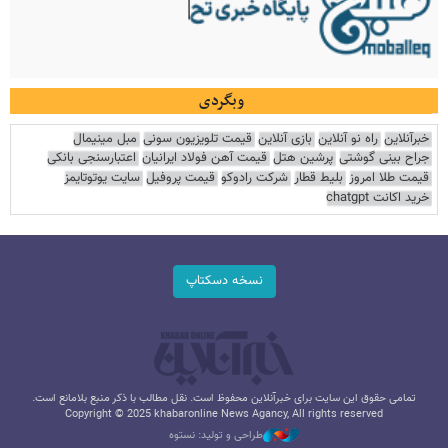
وبگردی
خبرآنلاین
راه نو آنلاین
بازی آنلاین
قیمت تلویزیون سونی
مبل مینیمال
جراح بینی گوشتی
پرشین هتل
قیمت آهن فولاد ایرانیان
اعتبارسنجی بانکی
قیمت طلا امروز
بلیط قطار
شرکت رادوکو
قیمت پروفیل
سایت یوتوتایمز
خرید اکانت chatgpt
نسخه دسکتاپ
تمامی حقوق این سایت برای خبرآنلاین محفوظ است. نقل مطالب با ذکر منبع بلامانع است.
Copyright © 2025 khabaronline News Agancy, All rights reserved
طراحی و تولید: نستوه