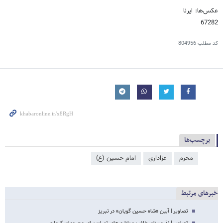
عکس‌ها: ایرنا
67282
کد مطلب
804956
برچسب‌ها
محرم
عزاداری
امام حسین (ع)
خبرهای مرتبط
تصاویر | آیین «شاه حسین‌ گویان» در تبریز