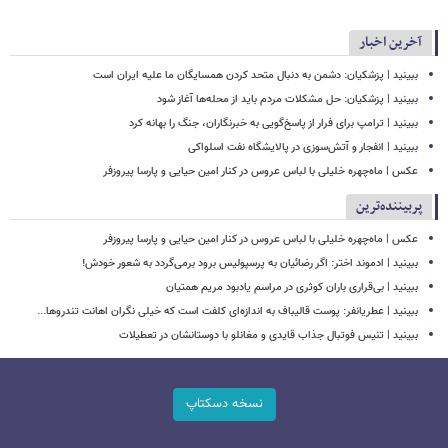
آخرین اخبار
ببینید | پزشکیان: دشمن به دنبال متحد کردن همسایگان ما علیه ایران است
ببینید | پزشکیان: حل مشکلات مردم باید از محله‌ها آغاز شود
ببینید | ترامپ برای فرار از پاسخ‌گویی به خبرنگاران، جنگ را بهانه کرد
ببینید | انفجار و آتش‌سوزی در پالایشگاه نفت اسلواکی
عکس | ماه‌چهره خلیلی با لباس عروس در کنار امین حیایی و پارسا پیروزفر
پربیننده‌ترین
عکس | ماه‌چهره خلیلی با لباس عروس در کنار امین حیایی و پارسا پیروزفر
ببینید | ادموند اختر: اگر رضائیان به پرسپولیس برود برمی‌گردد به شعور خودش!
ببینید | بی‌قراری باران کوثری در مراسم یادبود مریم همتیان
ببینید | عطریانفر: پوست قالیباف به اندازه‌ای کلفت است که خیلی نگران اهانت تندروها...
ببینید | تنیس فوتبال جذاب قایدی و مغانلو با دوستانشان در تعطیلات
نسخه دسکتاپ