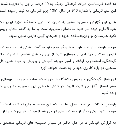
به گفته کارشناسان میراث فرهنگی نزدیک به 40 درصد از اين بنا تخريب شده و نيازمند مرمت و بهسازي جدي است.
این بنای تاریخی با شماره 910 در سال 1351 جزو آثار ملی به ثبت رسیده است.
بنا بر این گزارش حسینیه مشیر به عنوان نخستین خاستگاه تعزیه ایران مشه
بنای قاجاری دیده می شود ساختمانی مخروبه است و اما به گفته مشاور رییس
تکیه هنرمندان و و پژوهشکده تعزیه و هنرهای آیینی فارس تبدیل شود.
مهدی پارسایی در این باره به خبرنگار «خبرجنوب» گفت: شکی نیست حسینیه م
فارس است و باید احیا و بهسازی شود از این رو طبق تفاهم نامه چند جان
گردشگری استانداری، اوقاف و امور خیریه، آموزش و پرورش و حوزه هنری ف
مذهبی دو باره کاربری خود را به دست خواهد آورد.
این فعال گردشگری و مدرس دانشگاه با بیان اینکه عملیات مرمت و بهسازی ای
صفر امسال آغاز می شود، افزود: در تلاش هستیم این حسینیه که روزی خاست
زنده کنیم.
پارسایی با تاکید بر اینکه سال هاست که این حسینیه متروک شده است، 
موجب شود برخی دیگر از حسینیه های تاریخی شیرازهم که کاربری خود را از د
به گزارش خبرنگار ما در حال حاضر در شیراز حسینیه های تاریخی متعددی وج