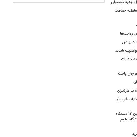
ال جدید تحصیلی
 منطقه حفاظت
 روایت‌ها
اه بهشهر
واقعیت شدند
عه خدمات
ر جان باخت
 در مازندران
اراب فارس/
گامی برای نوسازی ناوگان اورژانس؛ تأمین ۱۲ دستگاه
گاه علوم
ید