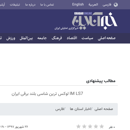
فارسی
العربية
English
تماس با ما
درباره ما
تبلیغات
آرشی
صفحه اصلی
سیاست
اقتصاد
فرهنگ
جامعه
بین‌الملل
ورزش
تا
مطالب پیشنهادی
IM LS7 لوکس ترین شاسی بلند برقی ایران
صفحه اصلی
اخبار استان ها
فارس
۲۶ شهریور ۱۳۹۷ - ۰۶:۲۰
۰ نفر