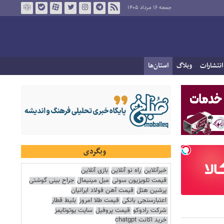
جمعه ۱۶ مرداد ۱۴۰۵
انتشارات
وبلاگ
استان‌ها
وبگردی
خبرآنلاین
راه نو آنلاین
بازی آنلاین
قیمت تلویزیون سونی
مبل مینیمال
جراح بینی گوشتی
پرشین هتل
قیمت آهن فولاد ایرانیان
اعتبارسنجی بانکی
قیمت طلا امروز
بلیط قطار
شرکت رادوکو
قیمت پروفیل
سایت یوتوتایمز
خرید اکانت chatgpt