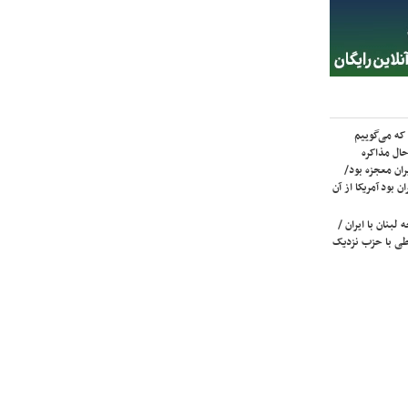
که می‌گوییم
حال مذاکره
ران معجزه بود/
ن بود آمریکا از آن
لبنان با ایران /
ی با حزب نزدیک