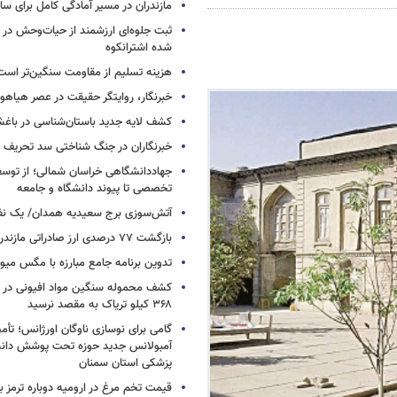
مازندران در مسیر آمادگی کامل برای س
ثبت جلوه‌ای ارزشمند از حیات‌وحش در
شده اشترانکوه
هزینه تسلیم از مقاومت سنگین‌تر است
خبرنگار، روایتگر حقیقت در عصر هیاهوی
کشف لایه جدید باستان‌شناسی در باغش
خبرنگاران در جنگ شناختی سد تحریف 
جهاددانشگاهی خراسان شمالی؛ از توس
تخصصی تا پیوند دانشگاه و جامعه
آتش‌سوزی برج سعیدیه همدان/ یک نف
بازگشت ۷۷ درصدی ارز صادراتی مازندران
تدوین برنامه جامع مبارزه با مگس میوه
کشف محموله سنگین مواد افیونی در د
۳۶۸ کیلو تریاک به مقصد نرسید
آمبولانس جدید حوزه تحت پوشش دانش
پزشکی استان سمنان
قیمت تخم مرغ در ارومیه دوباره ترمز بر