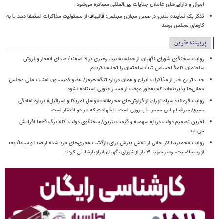
اموال و دارایی‌های عاملان جنایات بین‌المللی مصادره می‌شود
تذکر یک نماینده تندرو در صحن مجازی مجلس: قالیباف از مسئولیت مذاکرات استعفا دهد تا به
کارهای مجلس برسد
پربیننده‌ترین
روایت سخنگوی شورای نگهبان از حمله به بیت رهبری در ۹ اسفند/ صدای انفجار و لرزش
ساختمان کاملاً احساس شد/ ساختمان را تخلیه نکردیم
جدیدترین خبر از مذاکرات ایران و عمان درباره تنگه هرمز/ عضو کمیسیون امنیت ملی مجلس:
عمانی‌ها پذیرفته‌اند که به‌طور موقت از مسیر جنوبی استفاده نشود
روایت فرمانده سپاه تهران از گزارش‌های محرمانه «عوامل آمریکا و اسرائیل» درباره آمادگی
بسیج/ سرانجام این مسیر یا پیروزی است یا شهادت که هر دو افتخار است
آخرین تصمیم دولت درباره سهمیه و قیمت بنزین/ سخنگوی دولت: کالا برگ قطعا افزایش
می‌یابد
روایت محمدرضا لاریجانی از تلاش پدرش برای بازگشت مجری‌های طرد شده از صدا و سیما/ بعد
از رد صلاحیت، رهبر شهید ۳ بار از شورای نگهبان ابراز نارضایتی کردند