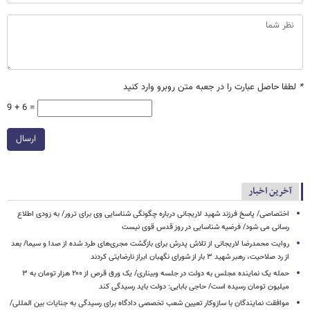
*
لطفا حاصل عبارت را در جعبه متن روبرو وارد کنید
9 + 6 =
ارسال
آخرین اخبار
اختصاصی/ پاسخ فرزند شهید لاریجانی درباره چگونگی شناسایی وی برای ترور/ به زودی اطلاع
رسانی می شود/ فرضیه شناسایی در روز قدس قوی نیست
روایت محمدرضا لاریجانی از تلاش پدرش برای بازگشت مجری‌های طرد شده از صدا و سیما/ بعد
از رد صلاحیت، رهبر شهید ۳ بار از شورای نگهبان ابراز نارضایتی کردند
حمله یک نماینده مجلس به دولت در جلسه وبیناری/ یک ورق قرص از ۲۰۰ هزار تومان به ۳
میلیون تومان رسیده است/ حاجی بابایی: دولت باید رسیدگی کند
موافقت نمایندگان با سازوکار تعیین شعب تخصصی دادگاه برای رسیدگی به جنایات بین المللی/