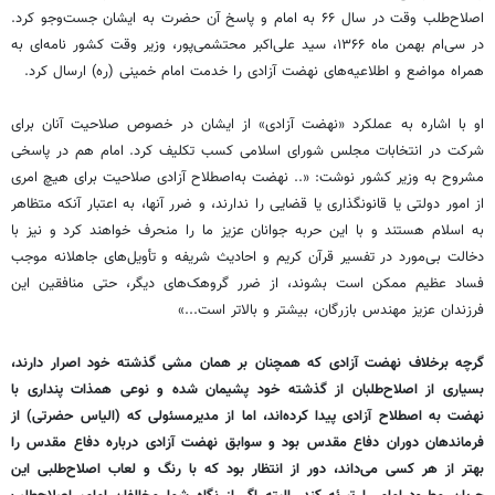
اصلاح‌طلب وقت در سال ۶۶ به امام و پاسخ آن حضرت به ایشان جست‌وجو کرد.
در سی‌ام بهمن ماه ۱۳۶۶، سید علی‌اکبر محتشمی‌پور، وزیر وقت کشور نامه‌ای به
همراه مواضع و اطلاعیه‌های نهضت آزادی را خدمت امام خمینی (ره) ارسال کرد.
او با اشاره به عملکرد «نهضت آزادی» از ایشان در خصوص صلاحیت آنان برای
شرکت در انتخابات مجلس شورای اسلامی کسب تکلیف کرد. امام هم در پاسخی
مشروح به وزیر کشور نوشت: «.. نهضت به‌اصطلاح آزادی صلاحیت برای هیچ امری
از امور دولتی یا قانونگذاری یا قضایی را ندارند، و ضرر آنها، به اعتبار آنکه متظاهر
به اسلام هستند و با این حربه جوانان عزیز ما را منحرف خواهند کرد و نیز با
دخالت بی‌مورد در تفسیر قرآن کریم و احادیث شریفه و تأویل‌های جاهلانه موجب
فساد عظیم ممکن است بشوند، از ضرر گروهک‌های دیگر، حتی منافقین این
فرزندان عزیز مهندس بازرگان، بیشتر و بالاتر است...»
گرچه برخلاف نهضت آزادی که همچنان بر همان مشی گذشته خود اصرار دارند،
بسیاری از اصلاح‌طلبان از گذشته خود پشیمان شده و نوعی همذات پنداری با
نهضت به اصطلاح آزادی پیدا کرده‌اند، اما از مدیرمسئولی که (الیاس حضرتی) از
فرماندهان دوران دفاع مقدس بود و سوابق نهضت آزادی درباره دفاع مقدس را
بهتر از هر کسی می‌داند، دور از انتظار بود که با رنگ و لعاب اصلاح‌طلبی این