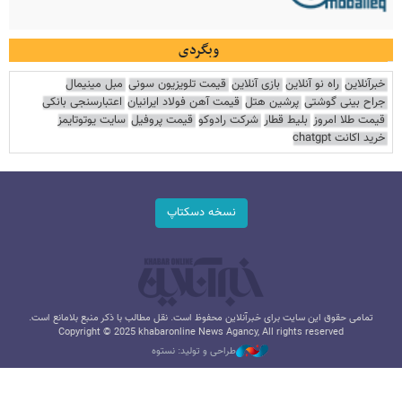
وبگردی
خبرآنلاین
راه نو آنلاین
بازی آنلاین
قیمت تلویزیون سونی
مبل مینیمال
جراح بینی گوشتی
پرشین هتل
قیمت آهن فولاد ایرانیان
اعتبارسنجی بانکی
قیمت طلا امروز
بلیط قطار
شرکت رادوکو
قیمت پروفیل
سایت یوتوتایمز
خرید اکانت chatgpt
نسخه دسکتاپ
تمامی حقوق این سایت برای خبرآنلاین محفوظ است. نقل مطالب با ذکر منبع بلامانع است.
Copyright © 2025 khabaronline News Agancy, All rights reserved
طراحی و تولید: نستوه