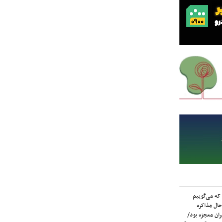
که می‌گوییم
حال مذاکره
ران معجزه بود/