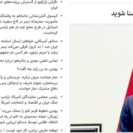
نگرانی تل‌آویو از گسترش پرونده‌های ج
ایران
نا شوید
کپسول آتش‌نشانی نتانیاهو به واشنگتن
مأموریت محرمانه درمر در کاخ سفید؛ دو
اسرائیل در طرح صلح غزه باز هم ترام
کرده‌است
سناتور آمریکایی خواهان ارسال اسلحه
ایران شد / تد کروز: فرقی نمی‌کند پسر 
بیاید یا مریم رجوی، هر کسی جز جمهو
تماس تلفنی مودی و نتانیاهو درباره تح
پوتین به بن زاید چه گفت؟
نماز جماعت سران ترکیه، عربستان و پ
بن‌سلمان، شهباز شریف و اردوغان پس ا
دفاع مشترک نماز خواندند
رئیس مجلس نمایندگان آمریکا: ترامپ 
جنگ ایران بر اقتصاد و انتخابات آمریکا
پوتین خطوط قرمز ناتو را محک می‌زند /
ژورنال: حمله محدودی به ناتو در راه ا
ائتلاف نظامی توسط مسکو ارزیابی شود
توطئه خارجی ترامپ کار خود اوست / نیوی