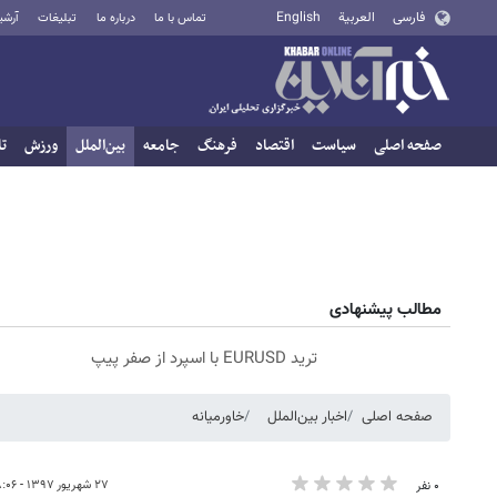
فارسی
العربية
English
تماس با ما
درباره ما
تبلیغات
آرشی
صفحه اصلی
سیاست
اقتصاد
فرهنگ
جامعه
بین‌الملل
ورزش
تا
مطالب پیشنهادی
ترید EURUSD با اسپرد از صفر پیپ
صفحه اصلی
اخبار بین‌الملل
خاورمیانه
۲۷ شهریور ۱۳۹۷ - ۰۸:۰۶
۰ نفر