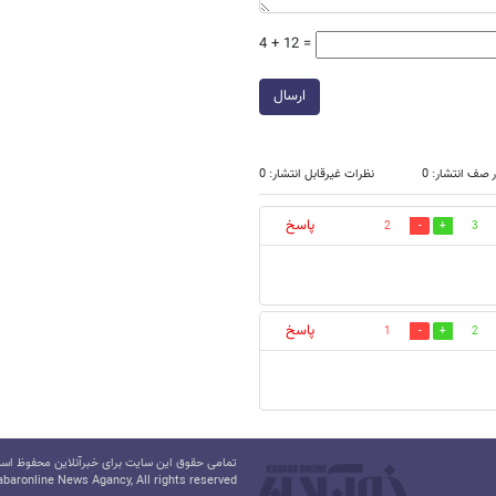
4 + 12 =
ارسال
 صف انتشار: 0
نظرات غیرقابل انتشار: 0
پاسخ
2
3
پاسخ
1
2
تمامی حقوق این سایت برای خبرآنلاین محفوظ است.
baronline News Agancy, All rights reserved