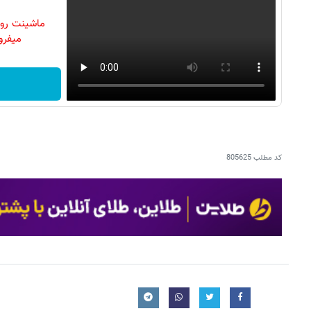
ماشینت رو 
میفرو
کد مطلب
805625