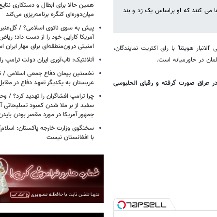
همین حالا برای ابطال و دستکاری نتایج
 می کنند که او براساس یک زد و بند
میان‌دوره‌ای کنگره برنامه‌ریزی می‌کند
پیش به سوی ناتوی اسلامی؟ / گل‌عنبری
آمریکا کارایی خود را از دست داد؛ ریاض
امنیتی درون‌منطقه‌ای برای مهار ایران 
الانبار هویتنا' با رای اکثریت نمایندگان،
آتلانتیک: تاب‌آوری ایران دولت ترامپ را 
نخستین پیمان دفاع جمعی اسلامی / تر
عربستان به یکدیگر تعهد دفاع در مقابل
ر عراق صورت گرفته و رقبای الحلبوسی
چرا ترامپ افشاگران را تهدید کرد؟ / و
سفید از بر ملا شدن کمبود تسلیحاتی آ
جمهور آمریکا در مورد مقصر بودن بایدن
سخنگوی وزارت خارجه پاکستان: اسلام‌آ
با افغانستان نیست