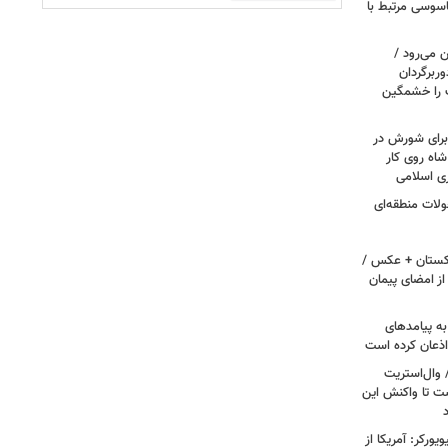
اسوسی مرتبط با
 می‌رود /
ربرگردان
پ را خشمگین
 برای شورش در
شاه روی کار
ری اسلامی
ولات منطقه‌ای
اکستان + عکس /
ز امضای پیمان
به پیامدهای
 اذعان کرده است
 وال‌استریت
ست تا واکنش این
ورکر: آمریکا از