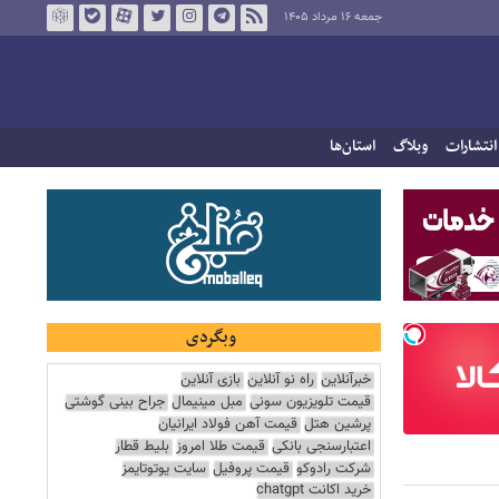
جمعه ۱۶ مرداد ۱۴۰۵
انتشارات
وبلاگ
استان‌ها
وبگردی
خبرآنلاین
راه نو آنلاین
بازی آنلاین
قیمت تلویزیون سونی
مبل مینیمال
جراح بینی گوشتی
پرشین هتل
قیمت آهن فولاد ایرانیان
اعتبارسنجی بانکی
قیمت طلا امروز
بلیط قطار
شرکت رادوکو
قیمت پروفیل
سایت یوتوتایمز
خرید اکانت chatgpt