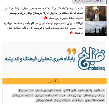
در بحث مشارکت کنید
شیخ‌نشین‌ها چگونه فکر می‌کنند؟/ مسجدجامعی: عمان تنها شیخ‌نشینی
است که نگاه متفاوتی به ایران دارد/ عربستان برادر بزرگ‌تر نیست؛
قدرت مسلط خلیج فارس است
ابوالفتح: برای ترامپ مهم نیست تاج بر سر کار باشد یا عمامه/ آمریکا به
دنبال تغییر حکومت نیست/ عمان و عربستان در توقف حملات نقش
داشتند
وبگردی
خبرآنلاین
راه نو آنلاین
بازی آنلاین
قیمت تلویزیون سونی
مبل مینیمال
جراح بینی گوشتی
پرشین هتل
قیمت آهن فولاد ایرانیان
اعتبارسنجی بانکی
قیمت طلا امروز
بلیط قطار
شرکت رادوکو
قیمت پروفیل