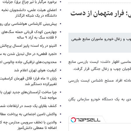
برخورد مرگبار با تیر چراغ برق/ جزئیات
اعضای هیئت علمی، دانشجویان نخبه و 
؛ فرار متهمان از دست
دانشگاه در یک شبکه‌ اثرگذار
پیش‌بینی کارشناس هواشناسی برای روزه
چهارمین کودک قربانی حمله سگ‌های 
۶ قلاده سگ به آراد ۹ ساله
ب و زغال خودرو ماموران منابع طبیعی
النینو در راه است؛ پاییز امسال پرچال
«تجرد قطعی» در حال تبدیل شدن به 
ماسبی اظهار داشت: ایست بازرسی منابع
محدودیت‌های ترافیکی جاده چالوس اع
قچیان چوب و زغال جنگلی قرار گرفت.
کیفیت هوای تهران اعلام شد
پایان ۱۱ ماه فرار؛ قاتل قهرمان کراسفی
 حادثه افراد مسلح ناشناس ایست بازرسی
تغییرکرده دستگیر شد
چرا ساخت آرامستان‌های جدید تهران با
مواجه شد؟
ی به یک دستگاه خودرو سازمانی یگان
کشف بقایای یک جسد در ارتفاعات شمیر
واکنش تامین اجتماعی به پرداخت مطال
والدین با تخلف سرویس مدارس چه کنند
اضافه تا معطلی دانش‌آموز