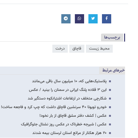
برچسب‌ها
محیط زیست
قاچاق
درخت
خبرهای مرتبط
پلاستیک‌هایی که، ۱۰ میلیون سال باقی می‌مانند
این ۳ قلاده پلنگ ایرانی در سمنان را ببنید / عکس
شکارچی متخلف در ارتفاعات اشترانکوه دستگیر شد
خودرو تویوتا ۴۰ سرنشین قاچاق داشت که چپ کرد و فاجعه ساخت!
عکس | کشف دفتر مشق قاچاق از بار نخود!
عکس | شیرجه خطرناک در عکس روز نشنال جئوگرافیک
۲۰ هزار هکتار از مراتع استان لرستان بیمه شدند