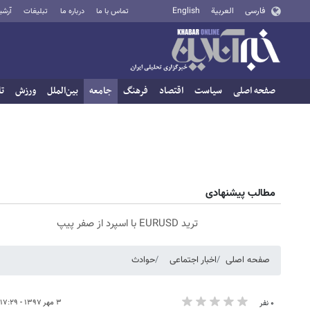
فارسی
العربية
English
تماس با ما
درباره ما
تبلیغات
آرشی
صفحه اصلی
سیاست
اقتصاد
فرهنگ
جامعه
بین‌الملل
ورزش
تا
مطالب پیشنهادی
ترید EURUSD با اسپرد از صفر پیپ
صفحه اصلی
اخبار اجتماعی
حوادث
۳ مهر ۱۳۹۷ - ۱۷:۲۹
۰ نفر