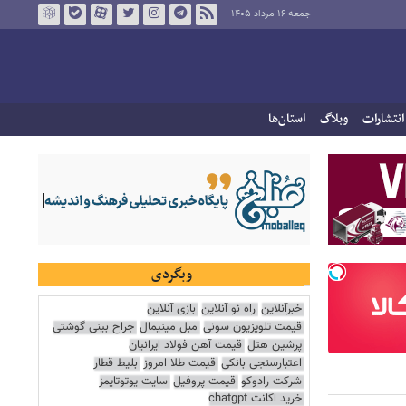
جمعه ۱۶ مرداد ۱۴۰۵
انتشارات
وبلاگ
استان‌ها
وبگردی
خبرآنلاین
راه نو آنلاین
بازی آنلاین
قیمت تلویزیون سونی
مبل مینیمال
جراح بینی گوشتی
پرشین هتل
قیمت آهن فولاد ایرانیان
اعتبارسنجی بانکی
قیمت طلا امروز
بلیط قطار
شرکت رادوکو
قیمت پروفیل
سایت یوتوتایمز
خرید اکانت chatgpt