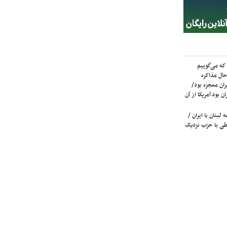
که می‌گوییم
حال مذاکره
ران معجزه بود/
ن بود آمریکا از آن
لبنان با ایران /
ی با حزب نزدیک