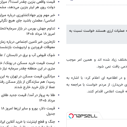
قیمت واقعی بنزین چقدر است؟/ میزان ی
دولت روی هر لیتر بنزین می‌دهد، م
خبر مهم وزیر جهادکشاورزی درباره میزان
اساسی/ مطمئن باشید جای هیچ نگران
تداوم جهش بورس در بازار سرمایه/تحلیل
به عملیات ارزی هستند خواست نسبت به
امروز ۱۸ مرداد ۱۴۰۵
تازه‌ترین خبر تامین اجتماعی درباره زما
معوقات فروردین و اردیبهشت بازنشست
شوک قبوض آب و برق در تابستان /
مختلف زیاد شده اند و همین امر موجب
ردمی یافت نمی شود.
متری در این منطقه چقدر سرمایه نیاز د
میانگین قیمت مسکن در تهران به ای
در اطلاعیه ای اعلام کرد: با اشاره به
رسید/ هم سازندگان از بازار مسکن رفتن
ی خریدارز، از مردم خواست با مراجعه به
عملا از بازار خرید خارج شدند
قیمت اعلامی اقدام کنند.
مرداد ۱۴۰۵
جدول
جنگ و قطع اینترنت با خرید آنلاین ایران