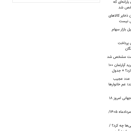
ارانه‌ای که
شخص شد
 ذخایر کالاهای
ی نیست
 بازار سهام
ن پرداخت
گان
 علت مشخص شد
لیست قیمت خرید مسکن در پونک/ خرید آپارتمان ۱۰۰
ارد؟ + جدول
ن عدد عجیب
د؛ عم خانوارها
طلا به پرواز در آمد/ قیمت جدید طلای جهانی امروز ۱۸
قیمت دلار، یورو و سایر ارزها امروز ۱۸ مردادماه ۱۴۰۵/
ی‌ها چه کرد؟ /