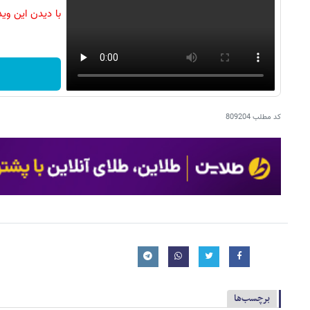
با دیدن این وی
کد مطلب
809204
برچسب‌ها