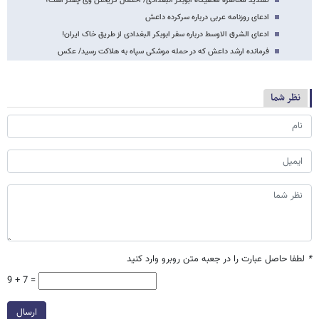
تشدید محاصره مخفیگاه ابوبکر البغدادی/ احتمال گریختن وی چقدر است؟
ادعای روزنامه عربی درباره سرکرده داعش
ادعای الشرق الاوسط درباره سفر ابوبکر البغدادی از طریق خاک ایران!
فرمانده ارشد داعش که در حمله موشکی سپاه به هلاکت رسید/ عکس
نظر شما
*
لطفا حاصل عبارت را در جعبه متن روبرو وارد کنید
9 + 7 =
ارسال