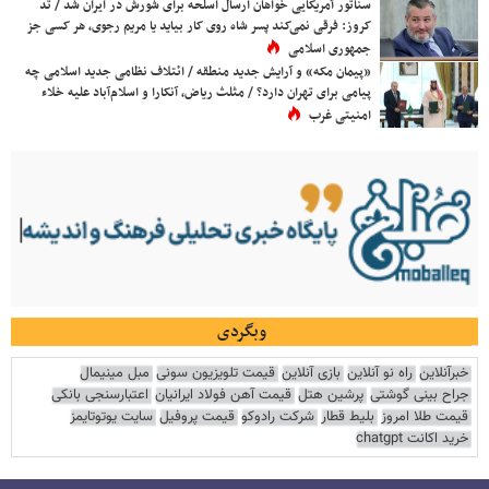
سناتور آمریکایی خواهان ارسال اسلحه برای شورش در ایران شد / تد
کروز: فرقی نمی‌کند پسر شاه روی کار بیاید یا مریم رجوی، هر کسی جز
جمهوری اسلامی
«پیمان مکه» و آرایش جدید منطقه / ائتلاف نظامی جدید اسلامی چه
پیامی برای تهران دارد؟ / مثلث ریاض، آنکارا و اسلام‌آباد علیه خلاء
امنیتی غرب
وبگردی
خبرآنلاین
راه نو آنلاین
بازی آنلاین
قیمت تلویزیون سونی
مبل مینیمال
جراح بینی گوشتی
پرشین هتل
قیمت آهن فولاد ایرانیان
اعتبارسنجی بانکی
قیمت طلا امروز
بلیط قطار
شرکت رادوکو
قیمت پروفیل
سایت یوتوتایمز
خرید اکانت chatgpt