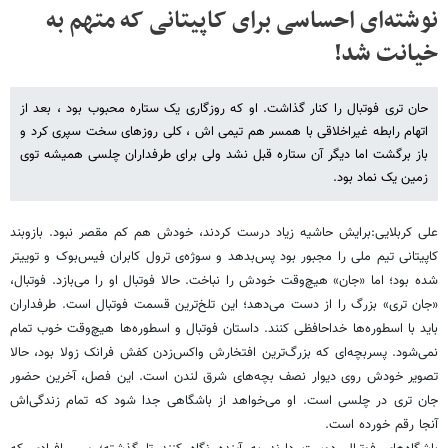
نوشته‌ای احساسی برای کاپیتانی که متهم به
خیانت شد!
حان تری فوتبال را کنار گذاشت. او که روزگاری یک ستاره محبوب بود ، بعد از
اتهام رابطه غیراخلاقی با همسر هم تیمی اش ، کلی روزهای سخت سپری کرد و
باز برگشت اما دیگر آن ستاره قبل نشد ولی برای طرفداران چلسی همیشه توی
زمین یک نماد بود.
علی کربلایی:برایش حاشیه زیاد درست کردند، خودش هم کم مقصر نبود. بازوبند
کاپیتانی تیم ملی را مجبور بود پس‌بدهد و سوژه‌ی ترول کابران فیس‌بوک و توییتر
شده بود؛ اما «جان» هیچ‌وقت خودش را نباخت. حالا فوتبال او را می‌بازد. فوتبال،
«جان تری» بزرگ را از دست می‌دهد؛ این تلخ‌ترین قسمت فوتبال است. طرفداران
باید با اسطوره‌ها خداحافظی کنند. داستان فوتبال و اسطوره‌ها هیچ‌وقت خوب تمام
نمی‌شود. پسربچه‌ای که بزرگ‌ترین افتخارش واکس‌زدن کفش فرانک زولا بود، حالا
تصویر خودش روی دیوار نصف بچه‌های شرق لندن است. این فصل، آخرین حضور
جان تری در چلسی است. او می‌خواهد از باشگاهی جدا شود که تمام زندگی‌اش
آنجا رقم خورده است.