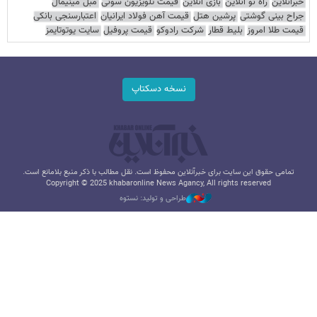
خبرآنلاین
راه نو آنلاین
بازی آنلاین
قیمت تلویزیون سونی
مبل مینیمال
جراح بینی گوشتی
پرشین هتل
قیمت آهن فولاد ایرانیان
اعتبارسنجی بانکی
قیمت طلا امروز
بلیط قطار
شرکت رادوکو
قیمت پروفیل
سایت یوتوتایمز
نسخه دسکتاپ
تمامی حقوق این سایت برای خبرآنلاین محفوظ است. نقل مطالب با ذکر منبع بلامانع است.
Copyright © 2025 khabaronline News Agancy, All rights reserved
طراحی و تولید: نستوه