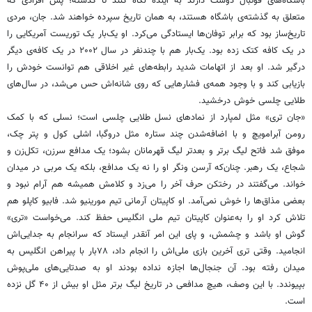
باشگاه‌های فوتبال دوست دارند به آینده نگاه کنند تا گذشته؛ پس افرادی که
متعلق به گذشته‌ی باشگاه هستند، به همان تاریخ سپرده خواهند شد. جان، مردی
تاریخ‌ساز بود که برابر توفان‌ها ایستادگی می‌کرد. او یک‌بار یک توریست آمریکایی را
در یک کافه کتک زده بود. یک‌بار هم با چندنفر در سال ۲۰۰۲ در یک کافه‌ی دیگر
درگیر شد. او بعد از اتهامات شدید رابطه‌های غیر اخلاقی هم توانست خودش را
بازیابی کند و با وجود همه‌ی فشارهایی که روی شانه‌اش حس می‌شد، در سال‌های
طلایی چلسی خوش درخشید.
«جان تری» مثل لمپارد از نمادهای نسل طلایی چلسی است؛ نسلی که با کمک
رومن آبرامویچ و با اضافه‌شدن چند ستاره مثل دروگبا، اشلی کول و پتر چک،
موفق شد فاتح لیگ برتر و بعدتر لیگ قهرمانان بشود؛ یک مدافع سرزن، تکل‌زن و
شجاع، یک رهبر. چنان‌که آرسن ونگر او را نه یک مدافع، بلکه یک مربی در میدان
خواند. می‌گفتند در رختکن حرف آخر را می‌زد و کلامش همیشه هم آرام نبود و
بعضی مذاق‌ها را خوش نمی‌آمد. او کاپیتان آرمانی تیم مورینیو شد. فابیو کاپلو هم
تلاش کرد او را به‌عنوان کاپیتان تیم ملی انگلیس حفظ کند. می‌خواست «تری»
گوش او باشد و چشمش، و پای این امر آنقدر ایستاد که سرانجام به جدایی‌اش
انجامید. وقتی تری آخرین بازی ملی‌اش را انجام داد، ۷۸بار با پیراهن انگلیس به
میدان رفته بود. آن جنجال‌ها اجازه نداده بودند او به صدتایی‌های ملی‌پوش
بپیوندد. با این وصف، هیچ مدافعی در تاریخ لیگ برتر مثل او بیش از ۴۰ گل نزده
است.