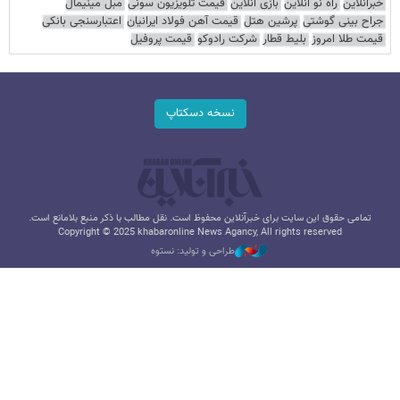
خبرآنلاین
راه نو آنلاین
بازی آنلاین
قیمت تلویزیون سونی
مبل مینیمال
جراح بینی گوشتی
پرشین هتل
قیمت آهن فولاد ایرانیان
اعتبارسنجی بانکی
قیمت طلا امروز
بلیط قطار
شرکت رادوکو
قیمت پروفیل
نسخه دسکتاپ
تمامی حقوق این سایت برای خبرآنلاین محفوظ است. نقل مطالب با ذکر منبع بلامانع است.
Copyright © 2025 khabaronline News Agancy, All rights reserved
طراحی و تولید: نستوه