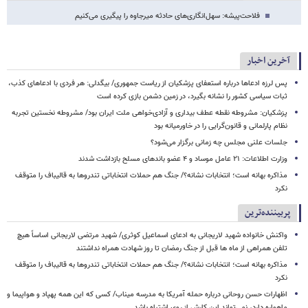
فلاحت‌پیشه: سهل‌انگاری‌های‌ حادثه میرجاوه را پیگیری می‌کنیم
آخرین اخبار
پس لرزه ادعاها درباره استعفای پزشکیان از ریاست جمهوری/ بیگدلی: هر فردی با ادعاهای کذب،
ثبات سیاسی کشور را نشانه بگیرد، در زمین دشمن بازی کرده است
پزشکیان: مشروطه نقطه عطف بیداری و آزادی‌خواهی ملت ایران بود/ مشروطه نخستین تجربه
نظام پارلمانی و قانون‌گرایی را در خاورمیانه بود
جلسات علنی مجلس چه زمانی برگزار می‌شود؟
وزارت اطلاعات: ۲۱ عامل موساد و ۴ عضو باندهای مسلح بازداشت شدند
مذاکره بهانه است؛ انتخابات نشانه؟/ جنگ هم حملات انتخاباتی تندروها به قالیباف را متوقف
نکرد
پربیننده‌ترین
واکنش خانواده شهید لاریجانی به ادعای اسماعیل کوثری/ شهید مرتضی لاریجانی اساساً هیچ
تلفن همراهی از ماه ها قبل از جنگ رمضان تا روز شهادت همراه نداشتند
مذاکره بهانه است؛ انتخابات نشانه؟/ جنگ هم حملات انتخاباتی تندروها به قالیباف را متوقف
نکرد
اظهارات حسن روحانی درباره حمله آمریکا به مدرسه میناب/ کسی که این همه پهپاد و هواپیما و
ماهواره دارد، نمی‌تواند این کارش از روی اشتباه باشد